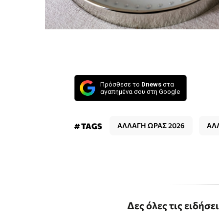
Πρόσθεσε το
Dnews
στα
αγαπημένα σου στη Google
# TAGS
ΑΛΛΑΓΗ ΩΡΑΣ 2026
ΑΛ
Δες όλες τις ειδήσε