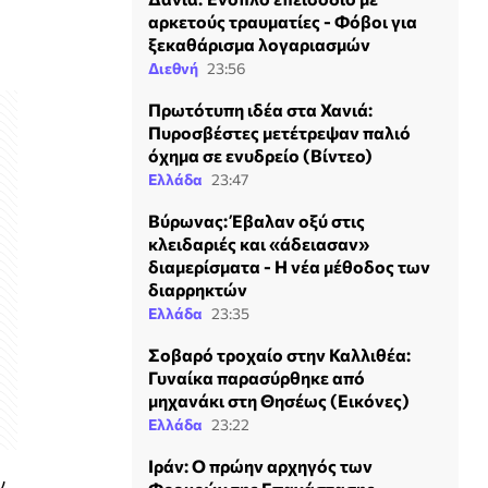
αρκετούς τραυματίες - Φόβοι για
ξεκαθάρισμα λογαριασμών
Διεθνή
23:56
Πρωτότυπη ιδέα στα Χανιά:
Πυροσβέστες μετέτρεψαν παλιό
όχημα σε ενυδρείο (Βίντεο)
Ελλάδα
23:47
Βύρωνας: Έβαλαν οξύ στις
κλειδαριές και «άδειασαν»
διαμερίσματα - Η νέα μέθοδος των
διαρρηκτών
Ελλάδα
23:35
Σοβαρό τροχαίο στην Καλλιθέα:
Γυναίκα παρασύρθηκε από
μηχανάκι στη Θησέως (Εικόνες)
Ελλάδα
23:22
Ιράν: Ο πρώην αρχηγός των
ν