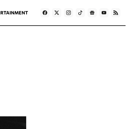
ΡΟΗ ΕΙΔΗΣΕΩΝ
T
NEWS IN ENGLISH
Games
ERTAINMENT