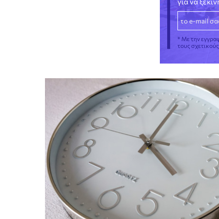
για να ξεκι
* Με την εγγρα
τους σχετικού