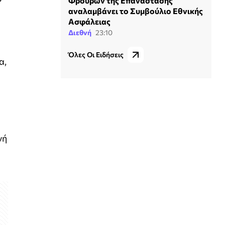
Φρουρών της Επανάστασης
αναλαμβάνει το Συμβούλιο Εθνικής
Ασφάλειας
Διεθνή
23:10
Όλες Οι Ειδήσεις
α,
η
νή