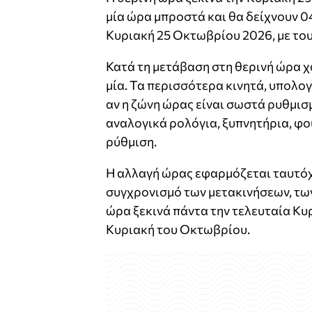
μία ώρα μπροστά και θα δείχνουν 04
Κυριακή 25 Οκτωβρίου 2026, με τους
Κατά τη μετάβαση στη θερινή ώρα χ
μία. Τα περισσότερα κινητά, υπολο
αν η ζώνη ώρας είναι σωστά ρυθμισμ
αναλογικά ρολόγια, ξυπνητήρια, φο
ρύθμιση.
Η αλλαγή ώρας εφαρμόζεται ταυτόχρ
συγχρονισμό των μετακινήσεων, των
ώρα ξεκινά πάντα την τελευταία Κυρ
Κυριακή του Οκτωβρίου.