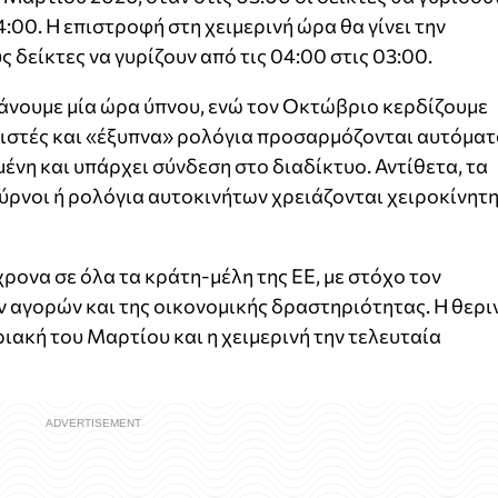
:00. Η επιστροφή στη χειμερινή ώρα θα γίνει την
 δείκτες να γυρίζουν από τις 04:00 στις 03:00.
άνουμε μία ώρα ύπνου, ενώ τον Οκτώβριο κερδίζουμε
γιστές και «έξυπνα» ρολόγια προσαρμόζονται αυτόματ
ένη και υπάρχει σύνδεση στο διαδίκτυο. Αντίθετα, τα
ύρνοι ή ρολόγια αυτοκινήτων χρειάζονται χειροκίνητ
ονα σε όλα τα κράτη-μέλη της ΕΕ, με στόχο τον
 αγορών και της οικονομικής δραστηριότητας. Η θερι
ιακή του Μαρτίου και η χειμερινή την τελευταία