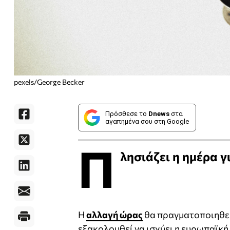
pexels/George Becker
Πρόσθεσε το
Dnews
στα
αγαπημένα σου στη Google
Π
λησιάζει η ημέρα γ
Η
αλλαγή ώρας
θα πραγματοποιηθεί
εξακολουθεί να ισχύει η ευρωπαϊκή 