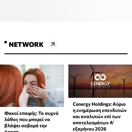
NETWORK
Cenergy Holdings: Αύριο
η ενημέρωση επενδυτών
Φακοί επαφής: Το συχνό
και αναλυτών επί των
λάθος που μπορεί να
αποτελεσμάτων A’
βλάψει σοβαρά την
εξαμήνου 2026
όραση