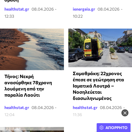
healthstat.gr
08.04.2026 -
ienergeia.gr
08.04.2026 -
12:33
10:22
Σαμοθράκη: 22χρονος
Τήνος: Νεκρή
έπεσε σε γεώτρηση στα
ανασύρθηκε 78χρονη
Ιαματικά Λουτρά –
λουόμενη από την
Νοσηλεύεται
παραλία Λαούτι
διασωληνωμένος
healthstat.gr
08.04.2026 -
healthstat.gr
08.04.2026 -
×
12:04
11:36
ΑΠΟΡΡΗΤΟ