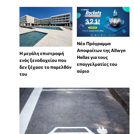
Νέο Πρόγραμμα
Αποφοίτων της Allwyn
Η μεγάλη επιστροφή
Hellas για τους
ενός ξενοδοχείου που
επαγγελματίες του
δεν ξέχασε το παρελθόν
αύριο
του