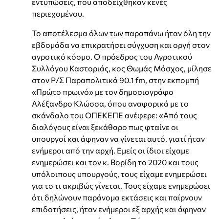
εντυπώσεις, που αποδείχθηκαν κενές
περιεχομένου.
Το αποτέλεσμα όλων των παραπάνω ήταν όλη την
εβδομάδα να επικρατήσει σύγχυση και οργή στον
αγροτικό κόσμο. Ο πρόεδρος του Αγροτικού
Συλλόγου Καστοριάς, κος Θωμάς Μόσχος, μίλησε
στον Ρ/Σ Παραπολιτικά 90.1 fm, στην εκπομπή
«Πρώτο πρωινό» με τον δημοσιογράφο
Αλέξανδρο Κλώσσα, όπου αναφορικά με το
σκάνδαλο του ΟΠΕΚΕΠΕ ανέφερε: «Από τους
διαλόγους είναι ξεκάθαρο πως φταίνε οι
υπουργοί και άφηναν να γίνεται αυτό, γιατί ήταν
ενήμεροι από την αρχή. Εμείς οι ίδιοι είχαμε
ενημερώσει και τον κ. Βορίδη το 2020 και τους
υπόλοιπους υπουργούς, τους είχαμε ενημερώσει
για το τι ακριβώς γίνεται. Τους είχαμε ενημερώσει
ότι δηλώνουν παράνομα εκτάσεις και παίρνουν
επιδοτήσεις, ήταν ενήμεροι εξ αρχής και άφηναν