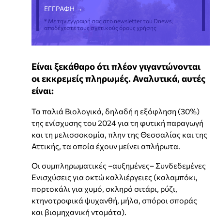
* Με την εγγραφή σας στο newsletter του Dnews,
αποδέχεστε τους σχετικούς όρους χρήσης
Είναι ξεκάθαρο ότι πλέον γιγαντώνονται
οι εκκρεμείς πληρωμές. Αναλυτικά, αυτές
είναι:
Τα παλιά Βιολογικά, δηλαδή η εξόφληση (30%)
της ενίσχυσης του 2024 για τη φυτική παραγωγή
και τη μελισσοκομία, πλην της Θεσσαλίας και της
Αττικής, τα οποία έχουν μείνει απλήρωτα.
Οι συμπληρωματικές –αυξημένες– Συνδεδεμένες
Ενισχύσεις για οκτώ καλλιέργειες (καλαμπόκι,
πορτοκάλι για χυμό, σκληρό σιτάρι, ρύζι,
κτηνοτροφικά ψυχανθή, μήλα, σπόροι σποράς
και βιομηχανική ντομάτα).