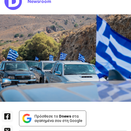
Newsroom
Πρόσθεσε το
Dnews
στα
αγαπημένα σου στη Google