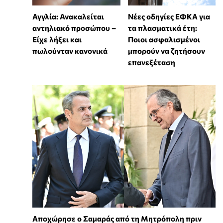
Αγγλία: Ανακαλείται
Νέες οδηγίες ΕΦΚΑ για
αντηλιακό προσώπου –
τα πλασματικά έτη:
Είχε λήξει και
Ποιοι ασφαλισμένοι
πωλούνταν κανονικά
μπορούν να ζητήσουν
επανεξέταση
Αποχώρησε ο Σαμαράς από τη Μητρόπολη πριν