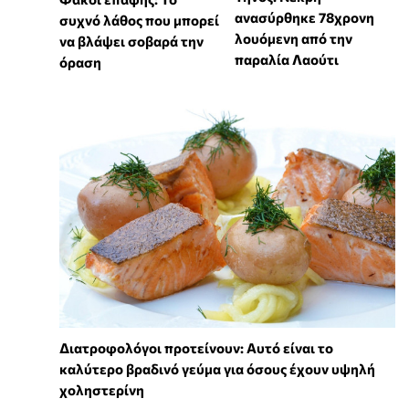
ανασύρθηκε 78χρονη
συχνό λάθος που μπορεί
λουόμενη από την
να βλάψει σοβαρά την
παραλία Λαούτι
όραση
Διατροφολόγοι προτείνουν: Αυτό είναι το
καλύτερο βραδινό γεύμα για όσους έχουν υψηλή
χοληστερίνη