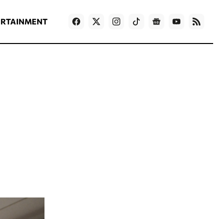
ΡΟΗ ΕΙΔΗΣΕΩΝ
T
NEWS IN ENGLISH
Games
ERTAINMENT