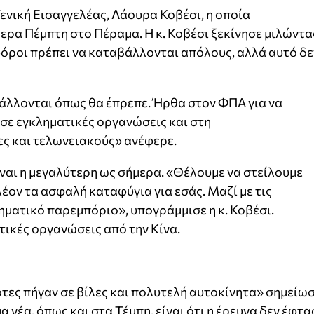
ενική Εισαγγελέας, Λάουρα Κοβέσι, η οποία
ρα Πέμπτη στο Πέραμα. Η κ. Κοβέσι ξεκίνησε μιλώντα
ι φόροι πρέπει να καταβάλλονται απόλους, αλλά αυτό δε
λλονται όπως θα έπρεπε. Ήρθα στον ΦΠΑ για να
σε εγκληματικές οργανώσεις και στη
ς και τελωνειακούς» ανέφερε.
ναι η μεγαλύτερη ως σήμερα. «Θέλουμε να στείλουμε
έον τα ασφαλή καταφύγια για εσάς. Μαζί με τις
ηματικό παρεμπόριο», υπογράμμισε η κ. Κοβέσι.
ικές οργανώσεις από την Κίνα.
ότες πήγαν σε βίλες και πολυτελή αυτοκίνητα» σημείω
 νέα, όπως και στα Τέμπη, είναι ότι η έρευνα δεν έφτα