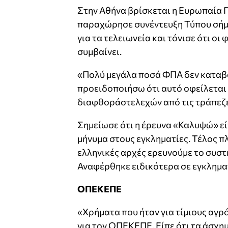
Στην Αθήνα βρίσκεται η Ευρωπαία Γ
παραχώρησε συνέντευξη Τύπου σήμε
για τα τελειωνεία και τόνισε ότι ο
συμβαίνει.
«Πολύ μεγάλα ποσά ΦΠΑ δεν καταβά
προειδοποιήσω ότι αυτό οφείλεται 
διαφθοράστελεχών από τις τράπεζε
Σημείωσε ότι η έρευνα «Καλυψώ» εί
μήνυμα στους εγκληματίες. Τέλος πλ
ελληνικές αρχές ερευνούμε το συστ
Αναφέρθηκε ειδικότερα σε εγκληματ
ΟΠΕΚΕΠΕ
«Χρήματα που ήταν για τίμιους αγρ
για τον ΟΠΕΚΕΠΕ. Είπε ότι τα άσχημα