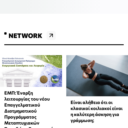
NETWORK
ΕΜΠ: Έναρξη
λειτουργίας του νέου
Είναι αλήθεια ότι οι
Επαγγελματικού
κλασικοί κοιλιακοί είναι
Διατμηματικού
η καλύτερη άσκηση για
Προγράμματος
γράμμωση;
Μεταπτυχιακών