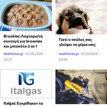
Brookies: Λαχταριστή
Γιατί ο σκύλος σας
συνταγή για brownies
γλείφει τα χέρια σας;
και μπισκότο 2 σε 1
healthstat.gr
07.28.2026 -
healthstat.gr
07.28.2026 -
03:27
03:45
Italgas: Eγκρίθηκαν τα