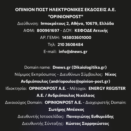
ΟΠΙΝΙΟΝ ΠΟΣΤ ΗΛΕΚΤΡΟΝΙΚΕΣ ΕΚΔΟΣΕΙΣ Α.Ε.
"OPINIONPOST"
Διεύθυνση:
Ιπποκράτους 2, Αθήνα, 10679, Ελλάδα
ΑΦΜ:
800961697
- ΔΟΥ:
ΚΕΦΟΔΕ Αττικής
ΑΡ. ΓΕΜΗ:
145803601000
Τηλ:
210 3608484
E-mail:
info@dnews.gr
Domain name:
Dnews.gr (Dikaiologitika.gr)
Νόμιμος Εκπρόσωπος - Διευθύνων Σύμβουλος:
Νίκος
Ανδριόπουλος (andriopoulos@opinion-post.gr)
Ιδιοκτησία:
OPINIONPOST A.E.
- Μέτοχοι:
ENERGY REGISTER
Α.Ε. / Ανδριόπουλος Νικόλαος
Δικαιούχος Domain:
OPINIONPOST A.E.
- Διαχειριστής Domain:
Σωτήρης Μπέσκος
Διευθυντής Ιστοσελίδας:
Παναγιώτης Ευθυμιάδης
Διευθυντής Σύνταξης:
Κώστας Σαρρηκώστας