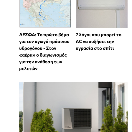
7 λόγοι που μπορεί το
ΔΕΣΦΑ: Το πρώτο βήμα
AC να αυξήσει την
για τον αγωγό πράσινου
υγρασία στο σπίτι
υδρογόνου - Στον
«αέρα» ο διαγωνισμός
για την ανάθεση των
μελετών