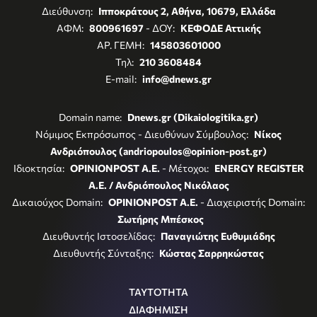
Διεύθυνση:
Ιπποκράτους 2, Αθήνα, 10679, Ελλάδα
ΑΦΜ:
800961697
- ΔΟΥ:
ΚΕΦΟΔΕ Αττικής
ΑΡ. ΓΕΜΗ:
145803601000
Τηλ:
210 3608484
E-mail:
info@dnews.gr
Domain name:
Dnews.gr (Dikaiologitika.gr)
Νόμιμος Εκπρόσωπος - Διευθύνων Σύμβουλος:
Νίκος
Ανδριόπουλος (andriopoulos@opinion-post.gr)
Ιδιοκτησία:
OPINIONPOST A.E.
- Μέτοχοι:
ENERGY REGISTER
Α.Ε. / Ανδριόπουλος Νικόλαος
Δικαιούχος Domain:
OPINIONPOST A.E.
- Διαχειριστής Domain:
Σωτήρης Μπέσκος
Διευθυντής Ιστοσελίδας:
Παναγιώτης Ευθυμιάδης
Διευθυντής Σύνταξης:
Κώστας Σαρρηκώστας
ΤΑΥΤΟΤΗΤΑ
ΔΙΑΦΗΜΙΣΗ