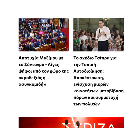
Αποτυχία Μαξίμου με
Το σχέδιο Τσίπρα για
το Σύνταγμα - Λίγες
την Τοπική
ψήφοι από τον χώρο της
Αυτοδιοίκηση:
ακροδεξιάς η
Αποκέντρωση,
«συγκομιδή»
ενίσχυση μικρών
κοινοτήτων, μεταβίβαση
πόρων και συμμετοχή
των πολιτών