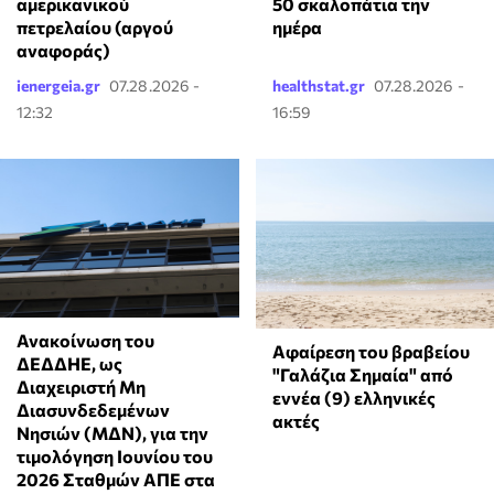
αμερικανικού
50 σκαλοπάτια την
πετρελαίου (αργού
ημέρα
αναφοράς)
ienergeia.gr
07.28.2026 -
healthstat.gr
07.28.2026 -
12:32
16:59
Ανακοίνωση του
Αφαίρεση του βραβείου
ΔΕΔΔΗΕ, ως
"Γαλάζια Σημαία" από
Διαχειριστή Μη
εννέα (9) ελληνικές
Διασυνδεδεμένων
ακτές
Νησιών (ΜΔΝ), για την
τιμολόγηση Ιουνίου του
2026 Σταθμών ΑΠΕ στα