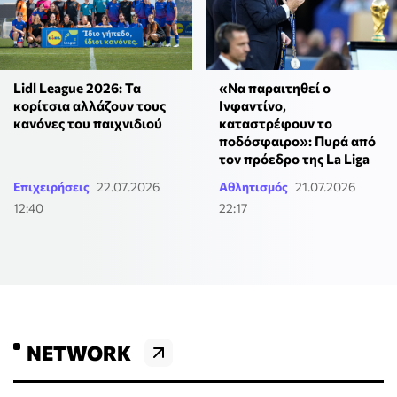
Lidl League 2026: Τα
«Να παραιτηθεί ο
κορίτσια αλλάζουν τους
Ινφαντίνο,
κανόνες του παιχνιδιού
καταστρέφουν το
ποδόσφαιρο»: Πυρά από
τον πρόεδρο της La Liga
Επιχειρήσεις
22.07.2026
Αθλητισμός
21.07.2026
12:40
22:17
NETWORK