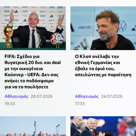
FIFA: Σχέδιο για
Ο Κλοπ ανέλαβε την
θυγατρική 20 δισ. και deal
εθνική Γερμανίας και
με την οικογένεια
έβαλε τα όριά του,
Κούσνερ - UEFA: Δεν σας
απειλώντας με παραίτηση
ανήκει το ποδόσφαιρο
για να το πουλήσετε
Αθλητισμός
28.07.2026
Αθλητισμός
24.07.2026
19:33
17:33