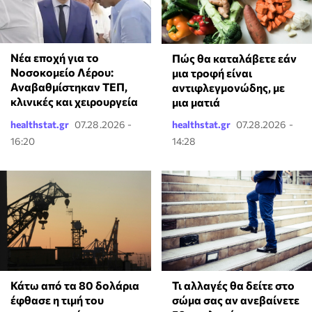
Νέα εποχή για το
Πώς θα καταλάβετε εάν
Νοσοκομείο Λέρου:
μια τροφή είναι
Αναβαθμίστηκαν ΤΕΠ,
αντιφλεγμονώδης, με
κλινικές και χειρουργεία
μια ματιά
healthstat.gr
07.28.2026 -
healthstat.gr
07.28.2026 -
16:20
14:28
Κάτω από τα 80 δολάρια
Τι αλλαγές θα δείτε στο
έφθασε η τιμή του
σώμα σας αν ανεβαίνετε