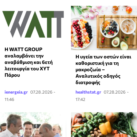
Η WATT GROUP
αναλαμβάνει την
Η υγεία των οστών είναι
αναβάθμιση και 6ετή
καθοριστική για τη
λειτουργία του ΧΥΤ
μακροζωία –
Πάρου
Αναλυτικός οδηγός
διατροφής
ienergeia.gr
07.28.2026 -
healthstat.gr
07.28.2026 -
11:46
17:42