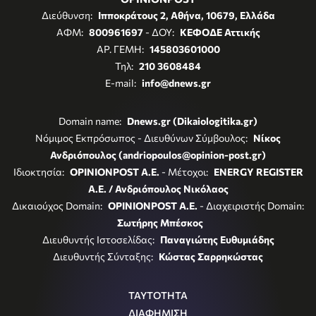
Διεύθυνση:
Ιπποκράτους 2, Αθήνα, 10679, Ελλάδα
ΑΦΜ:
800961697
- ΔΟΥ:
ΚΕΦΟΔΕ Αττικής
ΑΡ. ΓΕΜΗ:
145803601000
Τηλ:
210 3608484
E-mail:
info@dnews.gr
Domain name:
Dnews.gr (Dikaiologitika.gr)
Νόμιμος Εκπρόσωπος - Διευθύνων Σύμβουλος:
Νίκος
Ανδριόπουλος (andriopoulos@opinion-post.gr)
Ιδιοκτησία:
OPINIONPOST A.E.
- Μέτοχοι:
ENERGY REGISTER
Α.Ε. / Ανδριόπουλος Νικόλαος
Δικαιούχος Domain:
OPINIONPOST A.E.
- Διαχειριστής Domain:
Σωτήρης Μπέσκος
Διευθυντής Ιστοσελίδας:
Παναγιώτης Ευθυμιάδης
Διευθυντής Σύνταξης:
Κώστας Σαρρηκώστας
ΤΑΥΤΟΤΗΤΑ
ΔΙΑΦΗΜΙΣΗ