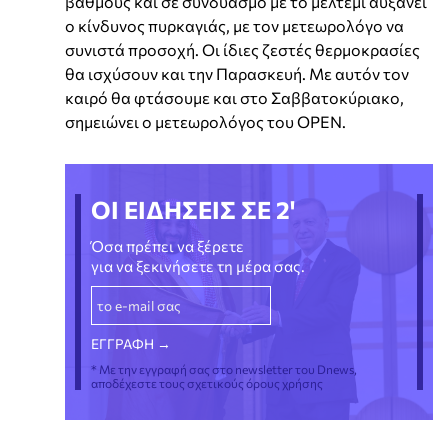
βαθμούς και σε συνδυασμό με το μελτέμι αυξάνει
ο κίνδυνος πυρκαγιάς, με τον μετεωρολόγο να
συνιστά προσοχή. Οι ίδιες ζεστές θερμοκρασίες
θα ισχύσουν και την Παρασκευή. Με αυτόν τον
καιρό θα φτάσουμε και στο Σαββατοκύριακο,
σημειώνει ο μετεωρολόγος του OPEN.
ΟΙ ΕΙΔΗΣΕΙΣ ΣΕ 2'
Όσα πρέπει να ξέρετε
για να ξεκινήσετε τη μέρα σας.
* Με την εγγραφή σας στο newsletter του Dnews,
αποδέχεστε τους σχετικούς όρους χρήσης