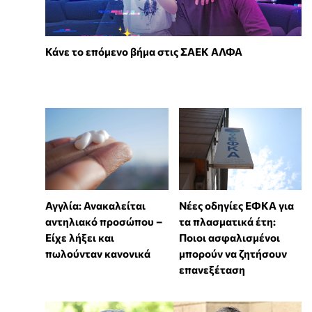
Κάνε το επόμενο βήμα στις ΣΑΕΚ ΑΛΦΑ
Αγγλία: Ανακαλείται
Νέες οδηγίες ΕΦΚΑ για
αντηλιακό προσώπου –
τα πλασματικά έτη:
Είχε λήξει και
Ποιοι ασφαλισμένοι
πωλούνταν κανονικά
μπορούν να ζητήσουν
επανεξέταση