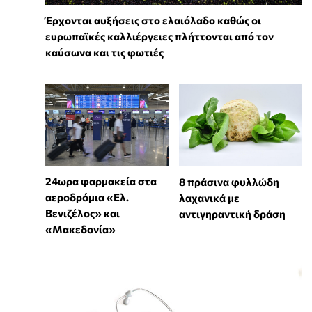
Έρχονται αυξήσεις στο ελαιόλαδο καθώς οι
ευρωπαϊκές καλλιέργειες πλήττονται από τον
καύσωνα και τις φωτιές
24ωρα φαρμακεία στα
8 πράσινα φυλλώδη
αεροδρόμια «Ελ.
λαχανικά με
Βενιζέλος» και
αντιγηραντική δράση
«Μακεδονία»