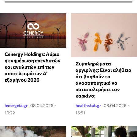
Cenergy Holdings: Αύριο
η ενημέρωση επενδυτών
⁠Συμπληρώματα
και αναλυτών επί των
αργιρίνης: Είναι αλήθεια
αποτελεσμάτων A’
ότι βοηθούν το
εξαμήνου 2026
ανοσοποιητικό να
καταπολεμήσει τον
καρκίνο;
ienergeia.gr
08.04.2026 -
healthstat.gr
08.04.2026 -
10:22
15:51