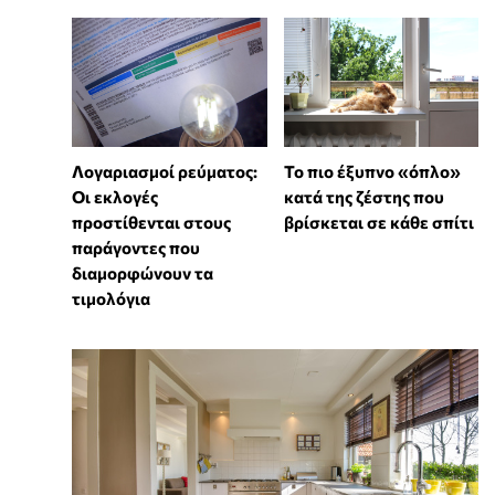
Λογαριασμοί ρεύματος:
To πιο έξυπνο «όπλο»
Οι εκλογές
κατά της ζέστης που
προστίθενται στους
βρίσκεται σε κάθε σπίτι
παράγοντες που
διαμορφώνουν τα
τιμολόγια