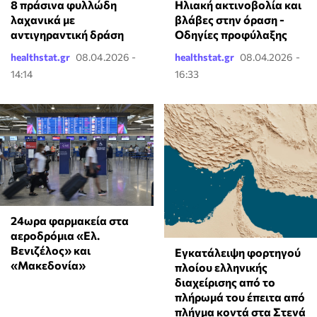
8 πράσινα φυλλώδη
Ηλιακή ακτινοβολία και
λαχανικά με
βλάβες στην όραση -
αντιγηραντική δράση
Οδηγίες προφύλαξης
healthstat.gr
08.04.2026 -
healthstat.gr
08.04.2026 -
14:14
16:33
24ωρα φαρμακεία στα
αεροδρόμια «Ελ.
Βενιζέλος» και
Εγκατάλειψη φορτηγού
«Μακεδονία»
πλοίου ελληνικής
διαχείρισης από το
πλήρωμά του έπειτα από
πλήγμα κοντά στα Στενά