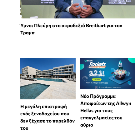
Ύμνοι Πλεύρη στο ακροδεξιό Breitbart για τον
Τραμπ
Νέο Πρόγραμμα
Αποφοίτων της Allwyn
Η μεγάλη επιστροφή
Hellas για τους
ενός ξενοδοχείου που
επαγγελματίες του
δεν ξέχασε το παρελθόν
αύριο
του