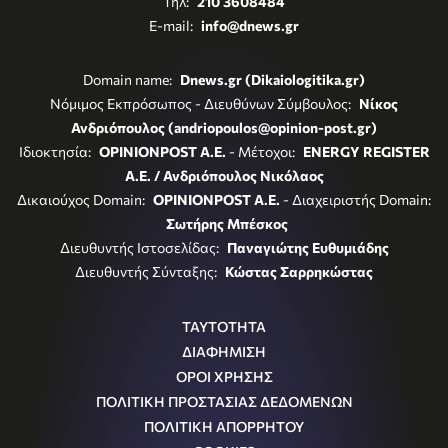
Τηλ:
210 3608484
E-mail:
info@dnews.gr
Domain name:
Dnews.gr (Dikaiologitika.gr)
Νόμιμος Εκπρόσωπος - Διευθύνων Σύμβουλος:
Νίκος
Ανδριόπουλος (andriopoulos@opinion-post.gr)
Ιδιοκτησία:
OPINIONPOST A.E.
- Μέτοχοι:
ENERGY REGISTER
Α.Ε. / Ανδριόπουλος Νικόλαος
Δικαιούχος Domain:
OPINIONPOST A.E.
- Διαχειριστής Domain:
Σωτήρης Μπέσκος
Διευθυντής Ιστοσελίδας:
Παναγιώτης Ευθυμιάδης
Διευθυντής Σύνταξης:
Κώστας Σαρρηκώστας
ΤΑΥΤΟΤΗΤΑ
ΔΙΑΦΗΜΙΣΗ
ΟΡΟΙ ΧΡΗΣΗΣ
ΠΟΛΙΤΙΚΗ ΠΡΟΣΤΑΣΙΑΣ ΔΕΔΟΜΕΝΩΝ
ΠΟΛΙΤΙΚΗ ΑΠΟΡΡΗΤΟΥ