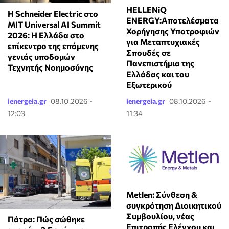
HELLENiQ
Η Schneider Electric στο
ENERGY:Αποτελέσματα
MIT Universal AI Summit
Χορήγησης Υποτροφιών
2026: Η Ελλάδα στο
για Μεταπτυχιακές
επίκεντρο της επόμενης
Σπουδές σε
γενιάς υποδομών
Πανεπιστήμια της
Τεχνητής Νοημοσύνης
Ελλάδας και του
Εξωτερικού
ienergeia.gr
08.10.2026 -
ienergeia.gr
08.10.2026 -
12:03
11:34
Metlen: Σύνθεση &
συγκρότηση Διοικητικού
Συμβουλίου, νέας
Πάτρα: Πώς σώθηκε
Επιτροπής Ελέγχου και