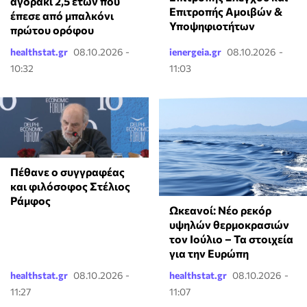
αγοράκι 2,5 ετών που
Επιτροπής Αμοιβών &
έπεσε από μπαλκόνι
Υποψηφιοτήτων
πρώτου ορόφου
healthstat.gr
08.10.2026 -
ienergeia.gr
08.10.2026 -
10:32
11:03
Πέθανε ο συγγραφέας
και φιλόσοφος Στέλιος
Ράμφος
Ωκεανοί: Νέο ρεκόρ
υψηλών θερμοκρασιών
τον Ιούλιο – Τα στοιχεία
για την Ευρώπη
healthstat.gr
08.10.2026 -
healthstat.gr
08.10.2026 -
11:27
11:07