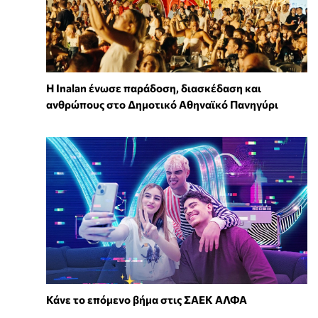
Η Inalan ένωσε παράδοση, διασκέδαση και
ανθρώπους στο Δημοτικό Αθηναϊκό Πανηγύρι
Κάνε το επόμενο βήμα στις ΣΑΕΚ ΑΛΦΑ