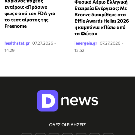
Καρκίνος παχέος
Φυσικό Αέριο Ελληνική
εντέρου: «Πράσινο
Εταιρεία Ενέργειας: Με
φως» από τον FDA για
Bronze διακρίθηκε στα
το τεστ αίματος της
Effie Awards Hellas 2026
Freenome
η καμπάνια «Πίσω από
τα Φώτα»
healthstat.gr
07.27.2026 -
ienergeia.gr
07.27.2026 -
14:29
12:52
ΟΛΕΣ ΟΙ ΕΙΔΗΣΕΙΣ