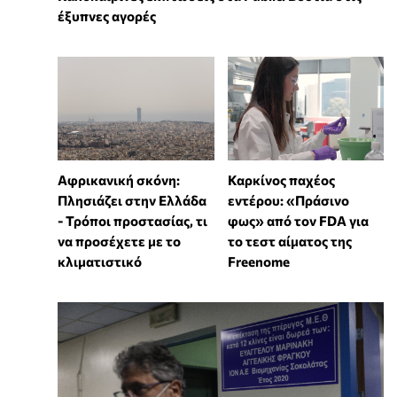
έξυπνες αγορές
Αφρικανική σκόνη:
Καρκίνος παχέος
Πλησιάζει στην Ελλάδα
εντέρου: «Πράσινο
- Τρόποι προστασίας, τι
φως» από τον FDA για
να προσέχετε με το
το τεστ αίματος της
κλιματιστικό
Freenome