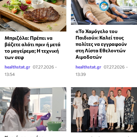
«Το Χαμόγελο του
Παιδιού»: Καλεί τους
Μπριζόλα: Πρέπει να
πολίτες να εγγραφούν
βάζετε αλάτι πριν ή μετά
στη Λίστα Εθελοντών
το μαγείρεμα; Η τεχνική
Αιμοδοτών
των σεφ
healthstat.gr
07.27.2026 -
healthstat.gr
07.27.2026 -
13:54
13:39