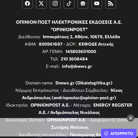
ΟΠΙΝΙΟΝ ΠΟΣΤ ΗΛΕΚΤΡΟΝΙΚΕΣ ΕΚΔΟΣΕΙΣ Α.Ε.
"OPINIONPOST"
Διεύθυνση:
Ιπποκράτους 2, Αθήνα, 10679, Ελλάδα
ΑΦΜ:
800961697
- ΔΟΥ:
ΚΕΦΟΔΕ Αττικής
ΑΡ. ΓΕΜΗ:
145803601000
Τηλ:
210 3608484
E-mail:
info@dnews.gr
Domain name:
Dnews.gr (Dikaiologitika.gr)
Νόμιμος Εκπρόσωπος - Διευθύνων Σύμβουλος:
Νίκος
Ανδριόπουλος (andriopoulos@opinion-post.gr)
Ιδιοκτησία:
OPINIONPOST A.E.
- Μέτοχοι:
ENERGY REGISTER
Α.Ε. / Ανδριόπουλος Νικόλαος
×
Δικαιούχος Domain:
OPINIONPOST A.E.
- Διαχειριστής Domain:
Σωτήρης Μπέσκος
ΑΠΟΡΡΗΤΟ
Διευθυντής Ιστοσελίδας:
Παναγιώτης Ευθυμιάδης