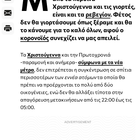
Χριστούγεννα και τις γιορτές,
είναι και τα
ρεβεγίον
. Φέτος
δεν θα γιορτάσουμε όπως ξέραμε και θα
το κάνουμε για το καλό όλων, αφού ο
κορονοϊός
συνεχίζει να μας απειλεί.
Τα
Χριστούγεννα
και την Πρωτοχρονιά
-παραμονή και ανήμερα-
σύμφωνα με τα νέα
μέτρα
, δεν επιτρέπεται η συγκέντρωση σε σπίτια
περισσοτέρων των
εννέα ατόμων
τα οποία θα
πρέπει να προέρχονται το πολύ από δύο
οικογένειες, ενώ δεν θα αλλάξει τίποτα στην
απαγόρευση μετακινήσεων από τις 22:00 έως τις
05:00.