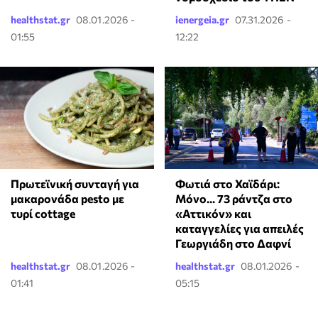
healthstat.gr
08.01.2026 -
ienergeia.gr
07.31.2026 -
01:55
12:22
Πρωτεϊνική συνταγή για
Φωτιά στο Χαϊδάρι:
μακαρονάδα pesto με
Μόνο... 73 ράντζα στο
τυρί cottage
«Αττικόν» και
καταγγελίες για απειλές
Γεωργιάδη στο Δαφνί
healthstat.gr
08.01.2026 -
healthstat.gr
08.01.2026 -
01:41
05:15