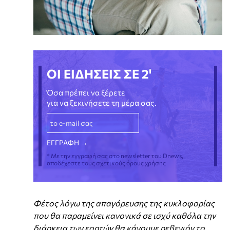
ΟΙ ΕΙΔΗΣΕΙΣ ΣΕ 2'
Όσα πρέπει να ξέρετε
για να ξεκινήσετε τη μέρα σας.
* Με την εγγραφή σας στο newsletter του Dnews,
αποδέχεστε τους σχετικούς όρους χρήσης
Φέτος λόγω της απαγόρευσης της κυκλοφορίας
που θα παραμείνει κανονικά σε ισχύ καθόλα την
διάρκεια των εορτών θα κάνουμε ρεβεγιόν το