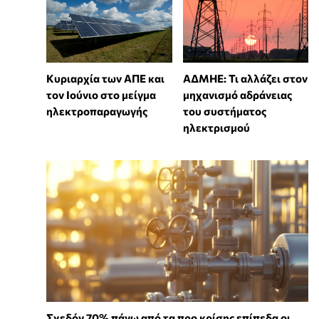
Κυριαρχία των ΑΠΕ και
ΑΔΜΗΕ: Τι αλλάζει στον
τον Ιούνιο στο μείγμα
μηχανισμό αδράνειας
ηλεκτροπαραγωγής
του συστήματος
ηλεκτρισμού
Σχεδόν 70% πάνω από τα προ κρίσης επίπεδα οι