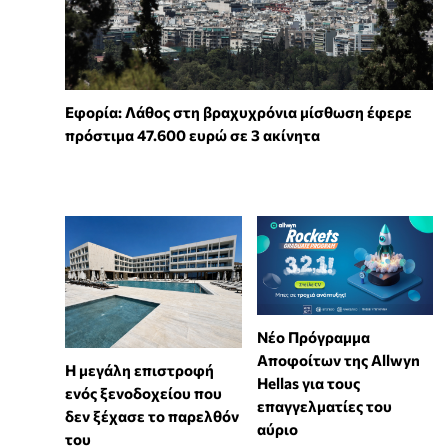
Εφορία: Λάθος στη βραχυχρόνια μίσθωση έφερε
πρόστιμα 47.600 ευρώ σε 3 ακίνητα
Νέο Πρόγραμμα
Αποφοίτων της Allwyn
Η μεγάλη επιστροφή
Hellas για τους
ενός ξενοδοχείου που
επαγγελματίες του
δεν ξέχασε το παρελθόν
αύριο
του