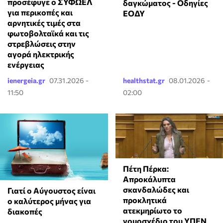
προσέφυγε ο ΣΥΦΩΕΛ
δαγκώματος - Οδηγίες
για περικοπές και
ΕΟΔΥ
αρνητικές τιμές στα
φωτοβολταϊκά και τις
στρεβλώσεις στην
αγορά ηλεκτρικής
ενέργειας
ienergeia.gr
07.31.2026 -
healthstat.gr
08.01.2026 -
11:50
02:00
Πέτη Πέρκα:
Απροκάλυπτα
σκανδαλώδες και
Γιατί ο Αύγουστος είναι
προκλητικά
ο καλύτερος μήνας για
ατεκμηρίωτο το
διακοπές
νομοσχέδιο του ΥΠΕΝ