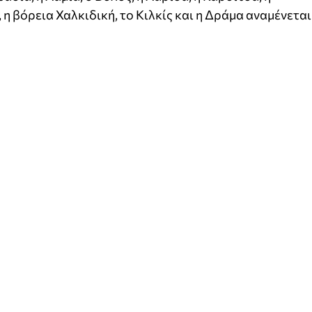
 η βόρεια Χαλκιδική, το Κιλκίς και η Δράμα αναμένεται