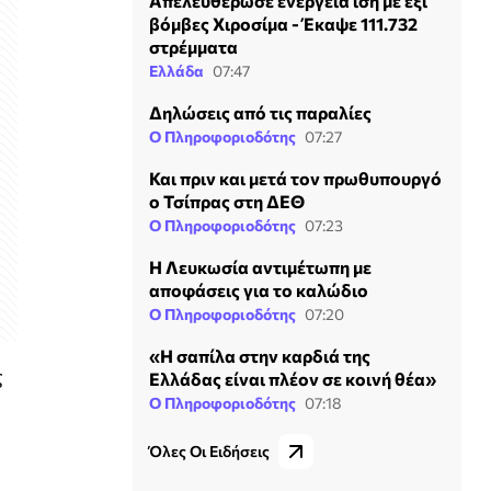
Απελευθέρωσε ενέργεια ίση με έξι
βόμβες Χιροσίμα - Έκαψε 111.732
στρέμματα
Ελλάδα
07:47
Δηλώσεις από τις παραλίες
Ο Πληροφοριοδότης
07:27
Και πριν και μετά τον πρωθυπουργό
ο Τσίπρας στη ΔΕΘ
Ο Πληροφοριοδότης
07:23
Η Λευκωσία αντιμέτωπη με
αποφάσεις για το καλώδιο
Ο Πληροφοριοδότης
07:20
«Η σαπίλα στην καρδιά της
ς
Ελλάδας είναι πλέον σε κοινή θέα»
Ο Πληροφοριοδότης
07:18
Όλες Οι Ειδήσεις