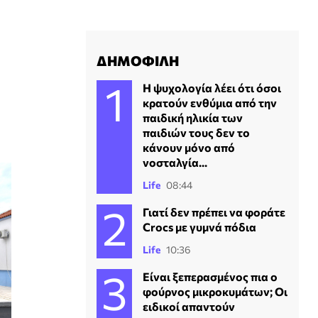
ΔΗΜΟΦΙΛΗ
Η ψυχολογία λέει ότι όσοι
κρατούν ενθύμια από την
παιδική ηλικία των
παιδιών τους δεν το
κάνουν μόνο από
νοσταλγία...
Life
08:44
Γιατί δεν πρέπει να φοράτε
Crocs με γυμνά πόδια
Life
10:36
Είναι ξεπερασμένος πια ο
φούρνος μικροκυμάτων; Οι
ειδικοί απαντούν