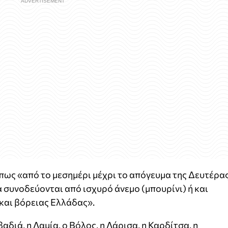
πως «από το μεσημέρι μέχρι το απόγευμα της Δευτέρα
 συνοδεύονται από ισχυρό άνεμο (μπουρίνι) ή και
 και βόρειας Ελλάδας».
διά, η Λαμία, ο Βόλος, η Λάρισα, η Καρδίτσα, η