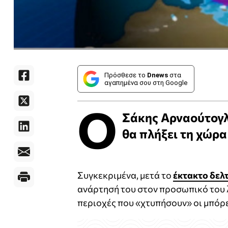
Πρόσθεσε το
Dnews
στα
αγαπημένα σου στη Google
Ο
Σάκης Αρναούτογλ
θα πλήξει τη χώρα
Συγκεκριμένα, μετά το
έκτακτο δελτ
ανάρτησή του στον προσωπικό του λ
περιοχές που «χτυπήσουν» οι μπόρες