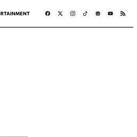
ΡΟΗ ΕΙΔΗΣΕΩΝ
T
NEWS IN ENGLISH
Games
ERTAINMENT