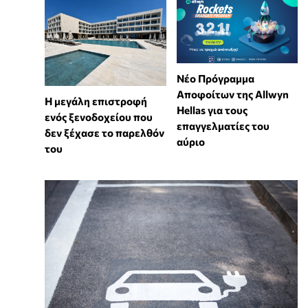
Νέο Πρόγραμμα
Αποφοίτων της Allwyn
Η μεγάλη επιστροφή
Hellas για τους
ενός ξενοδοχείου που
επαγγελματίες του
δεν ξέχασε το παρελθόν
αύριο
του