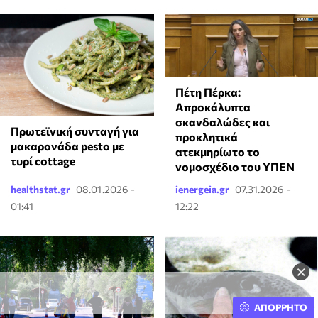
Πέτη Πέρκα:
Απροκάλυπτα
σκανδαλώδες και
Πρωτεϊνική συνταγή για
προκλητικά
μακαρονάδα pesto με
ατεκμηρίωτο το
τυρί cottage
νομοσχέδιο του ΥΠΕΝ
healthstat.gr
08.01.2026 -
ienergeia.gr
07.31.2026 -
01:41
12:22
×
ΑΠΟΡΡΗΤΟ