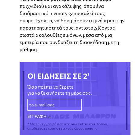
παιχνιδιού και ανακάλυψης, όπου ένα
διαδραστικό memory game καλεί τους
συμμετέχοντες να δοκιμάσουν τη μνήμη και την
παρατηρητικότητά τους, αντιστοιχίζοντας
σωστά ακολουθίες εικόνων, μέσα από μια
εμπειρία που συνδυάζει τη διασκέδαση με τη
μάθηση.
ΟΙ ΕΙΔΗΣΕΙΣ ΣΕ 2'
Όσα πρέπει να ξέρετε
για να ξεκινήσετε τη μέρα σας.
* Με την εγγραφή σας στο newsletter του Dnews,
αποδέχεστε τους σχετικούς όρους χρήσης