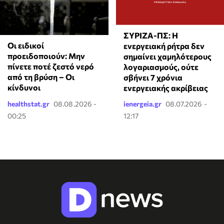
ΣΥΡΙΖΑ-ΠΣ: Η
Οι ειδικοί
ενεργειακή ρήτρα δεν
προειδοποιούν: Μην
σημαίνει χαμηλότερους
πίνετε ποτέ ζεστό νερό
λογαριασμούς, ούτε
από τη βρύση – Οι
σβήνει 7 χρόνια
κίνδυνοι
ενεργειακής ακρίβειας
healthstat.gr
08.08.2026 -
ienergeia.gr
08.07.2026 -
00:25
12:17