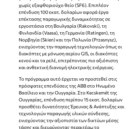
χωρίς εξαφθοριούχο θείο (SF6). Επιπλέον
επένδυση 100 εκατ. δολαρίων αφορά έργα
επέκτασης παραγωγικής δυναμικότητας σε
εργοστάσια στη Βουλγαρία (Rakovski), τη
Φινλανδία (Vaasa), τη Γερμανία (Ratingen), τη
Νορβηγία (Skien) και την Πολωνία (Przasnysz),
ενισχύοντας την παραγωγή τεχνολογιών όπως οι
διακόπτες με μόνωση αερίου GIS, οι διακόπτες
κενού και τα ρελέ, επιτρέποντας πιο αξιόπιστη
και ανθεκτική διανομή ηλεκτρικής ενέργειας.
Το πρόγραμμα αυτό έρχεται να προστεθεί στις
πρόσφατες επενδύσεις της ABB στο Ηνωμένο
Βασίλειο και την Ουγγαρία. Στο Kecskemét της
Ουγγαρίας, επένδυση περίπου 15 εκατ. δολαρίων
προσθέτει δυνατότητες Έρευνας & Ανάπτυξης και
τεχνολογιών παραγωγής υλικών σύνδεσης,
ενισχύοντας την αξιοπιστία των δικτύων μέσης
τάσης και διευρύνοντας περαιτέρω το