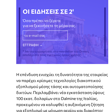
ΟΙ ΕΙΔΗΣΕΙΣ ΣΕ 2'
Όσα πρέπει να ξέρετε
για να ξεκινήσετε τη μέρα σας.
* Με την εγγραφή σας στο newsletter του Dnews,
αποδέχεστε τους σχετικούς όρους χρήσης
Η επένδυση ενισχύει τη δυνατότητα της εταιρείας
να παρέχει κρίσιμες τεχνολογίες διακοπτικού
εξοπλισμού μέσης τάσης και αυτοματοποίησης
δικτύων. Περιλαμβάνει νέα εγκατάσταση ύψους
100 εκατ. δολαρίων στο Dalmine της Ιταλίας,
προκειμένου να καλυφθεί η αυξανόμενη ζήτηση
για εξοπλισμό με μόνωση αερίου και διακόπτες