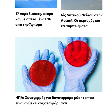
17 παραβιάσεις, ακόμα
Ιός Δυτικού Νείλου στην
και με οπλισμένα F16
Αττική: Οι περιοχές και
από την Άγκυρα
τα συμπτώματα
ΗΠΑ: Συναγερμός για θανατηφόρο μύκητα που
είναι ανθεκτικός στα φάρμακα