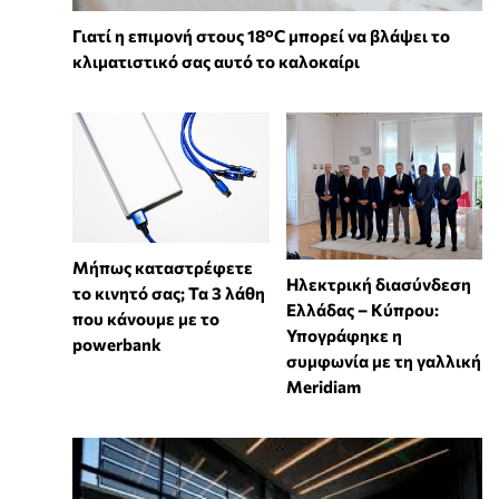
Γιατί η επιμονή στους 18°C μπορεί να βλάψει το
κλιματιστικό σας αυτό το καλοκαίρι
Μήπως καταστρέφετε
Ηλεκτρική διασύνδεση
το κινητό σας; Τα 3 λάθη
Ελλάδας – Κύπρου:
που κάνουμε με το
Υπογράφηκε η
powerbank
συμφωνία με τη γαλλική
Meridiam