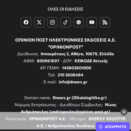
ΟΛΕΣ ΟΙ ΕΙΔΗΣΕΙΣ
ΟΠΙΝΙΟΝ ΠΟΣΤ ΗΛΕΚΤΡΟΝΙΚΕΣ ΕΚΔΟΣΕΙΣ Α.Ε.
"OPINIONPOST"
Διεύθυνση:
Ιπποκράτους 2, Αθήνα, 10679, Ελλάδα
ΑΦΜ:
800961697
- ΔΟΥ:
ΚΕΦΟΔΕ Αττικής
ΑΡ. ΓΕΜΗ:
145803601000
Τηλ:
210 3608484
E-mail:
info@dnews.gr
Domain name:
Dnews.gr (Dikaiologitika.gr)
Νόμιμος Εκπρόσωπος - Διευθύνων Σύμβουλος:
Νίκος
×
Ανδριόπουλος (andriopoulos@opinion-post.gr)
Ιδιοκτησία:
OPINIONPOST A.E.
- Μέτοχοι:
ENERGY REGISTER
Α.Ε. / Ανδριόπουλος Νικόλαος
ΑΠΟΡΡΗΤΟ