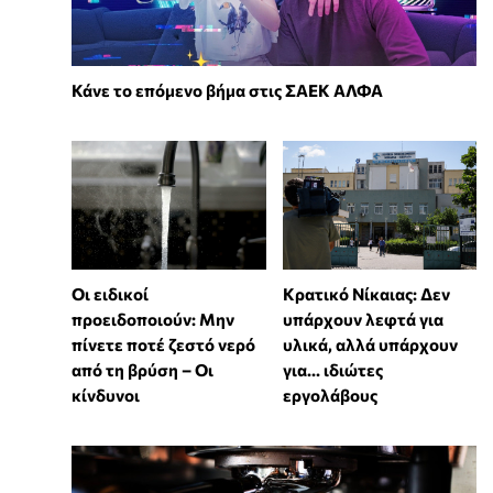
Κάνε το επόμενο βήμα στις ΣΑΕΚ ΑΛΦΑ
Οι ειδικοί
Κρατικό Νίκαιας: Δεν
προειδοποιούν: Μην
υπάρχουν λεφτά για
πίνετε ποτέ ζεστό νερό
υλικά, αλλά υπάρχουν
από τη βρύση – Οι
για... ιδιώτες
κίνδυνοι
εργολάβους