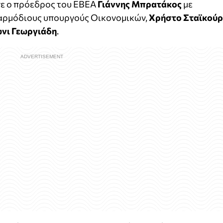
ε ο πρόεδρος του ΕΒΕΑ
Γιάννης Μπρατάκος
με
 αρμόδιους υπουργούς Οικονομικών,
Χρήστο Σταϊκού
νι Γεωργιάδη
.