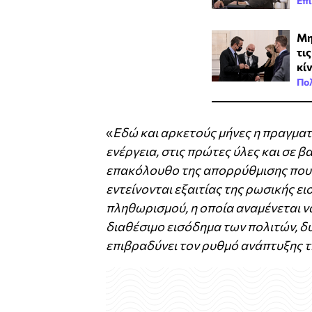
Επι
Μη
τι
κί
Πολ
«
Εδώ και αρκετούς μήνες η πραγματ
ενέργεια, στις πρώτες ύλες και σε β
επακόλουθο της απορρύθμισης που 
εντείνονται εξαιτίας της ρωσικής 
πληθωρισμού, η οποία αναμένεται να
διαθέσιμο εισόδημα των πολιτών, δυ
επιβραδύνει τον ρυθμό ανάπτυξης τ