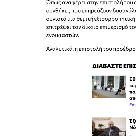
Όπως αναφέρει στην επιστολή του ο
συνθήκες που επηρεάζουν δυσανάλο
συνιστά μια θεμιτή εξισορροπητική
επιτρέψει τον δίκαιο επιμερισμό τ
ενοικιαστών.
Αναλυτικά, η επιστολή του προέδρο
ΔΙΑΒΑΣΤΕ ΕΠΙ
ΕΒ
κε
πο
απ
Επι
Έξ
Νό