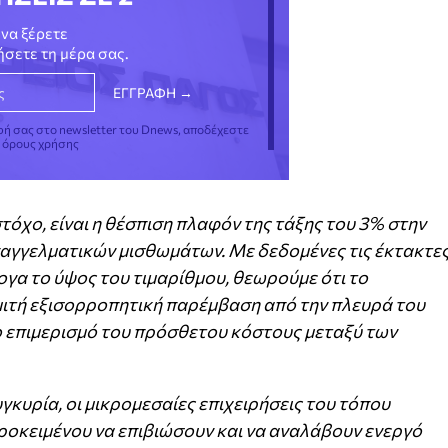
να ξέρετε
νήσετε τη μέρα σας.
φή σας στο newsletter του Dnews, αποδέχεστε
ς όρους χρήσης
τόχο, είναι η θέσπιση πλαφόν της τάξης του 3% στην
αγγελματικών μισθωμάτων. Με δεδομένες τις έκτακτε
γα το ύψος του τιμαρίθμου, θεωρούμε ότι το
μιτή εξισορροπητική παρέμβαση από την πλευρά του
ιο επιμερισμό του πρόσθετου κόστους μεταξύ των
γκυρία, οι μικρομεσαίες επιχειρήσεις του τόπου
προκειμένου να επιβιώσουν και να αναλάβουν ενεργό