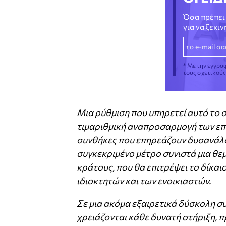
Όσα πρέπει 
για να ξεκι
* Με την εγγρα
τους σχετικού
Μια ρύθμιση που υπηρετεί αυτό το σ
τιμαριθμική αναπροσαρμογή των επ
συνθήκες που επηρεάζουν δυσανάλο
συγκεκριμένο μέτρο συνιστά μια θε
κράτους, που θα επιτρέψει το δίκα
ιδιοκτητών και των ενοικιαστών.
Σε μια ακόμα εξαιρετικά δύσκολη συ
χρειάζονται κάθε δυνατή στήριξη, 