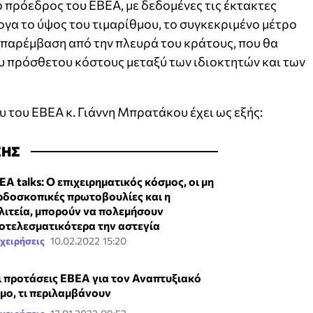
 πρόεδρος του ΕΒΕΑ, με δεδομένες τις έκτακτες
γα το ύψος του τιμαρίθμου, το συγκεκριμένο μέτρο
 παρέμβαση από την πλευρά του κράτους, που θα
ου πρόσθετου κόστους μεταξύ των ιδιοκτητών και των
υ του ΕΒΕΑ κ. Γιάννη Μπρατάκου έχει ως εξής:
ΣΗΣ
ΕΑ talks: Ο επιχειρηματικός κόσμος, οι μη
ρδοσκοπικές πρωτοβουλίες και η
λιτεία, μπορούν να πολεμήσουν
οτελεσματικότερα την αστεγία
χειρήσεις
10.02.2022 15:20
ι προτάσεις ΕΒΕΑ για τον Αναπτυξιακό
μο, τι περιλαμβάνουν