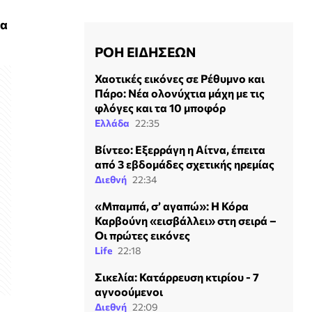
ρα
ΡΟΗ ΕΙΔΗΣΕΩΝ
Χαοτικές εικόνες σε Ρέθυμνο και
Πάρο: Νέα ολονύχτια μάχη με τις
φλόγες και τα 10 μποφόρ
Ελλάδα
22:35
Βίντεο: Εξερράγη η Αίτνα, έπειτα
από 3 εβδομάδες σχετικής ηρεμίας
Διεθνή
22:34
«Μπαμπά, σ’ αγαπώ»: Η Κόρα
Καρβούνη «εισβάλλει» στη σειρά –
Οι πρώτες εικόνες
Life
22:18
Σικελία: Κατάρρευση κτιρίου - 7
αγνοούμενοι
Διεθνή
22:09