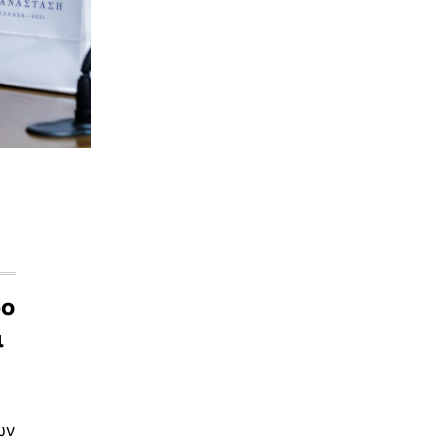
ρο
ι
ων