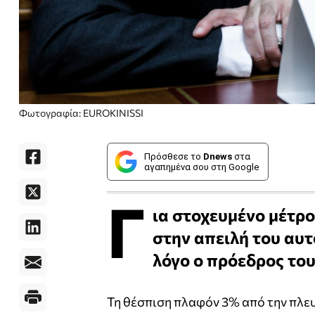
Φωτογραφία: EUROKINISSI
Πρόσθεσε το
Dnews
στα
αγαπημένα σου στη Google
Γ
ια στοχευμένο μέτρο
στην απειλή του αυ
λόγο ο πρόεδρος το
Τη θέσπιση πλαφόν 3% από την πλε