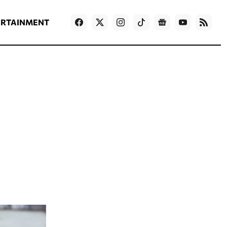
ΡΟΗ ΕΙΔΗΣΕΩΝ
T
NEWS IN ENGLISH
Games
ERTAINMENT