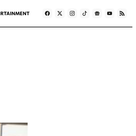
ΡΟΗ ΕΙΔΗΣΕΩΝ
T
NEWS IN ENGLISH
Games
ERTAINMENT