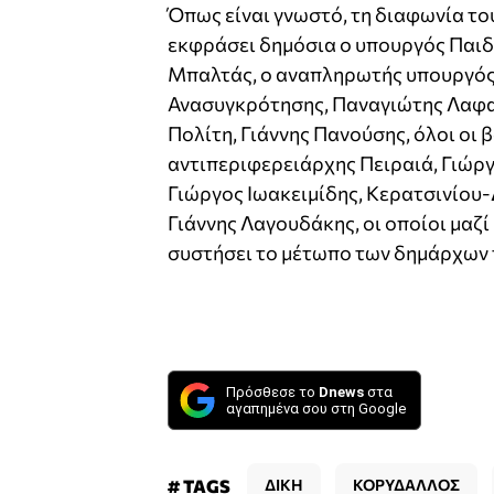
Όπως είναι γνωστό, τη διαφωνία το
εκφράσει δημόσια ο υπουργός Παιδ
Μπαλτάς, ο αναπληρωτής υπουργός
Ανασυγκρότησης, Παναγιώτης Λαφα
Πολίτη, Γιάννης Πανούσης, όλοι οι β
αντιπεριφερειάρχης Πειραιά, Γιώργ
Γιώργος Ιωακειμίδης, Κερατσινίου
Γιάννης Λαγουδάκης, οι οποίοι μαζ
συστήσει το μέτωπο των δημάρχων τ
Πρόσθεσε το
Dnews
στα
αγαπημένα σου στη Google
# TAGS
ΔΙΚΗ
ΚΟΡΥΔΑΛΛΟΣ