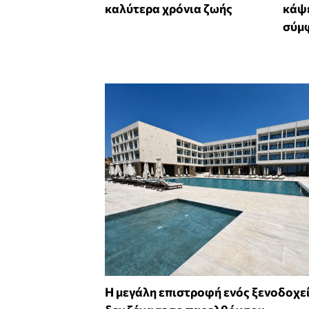
καλύτερα χρόνια ζωής
κάψε
σύμφ
Η μεγάλη επιστροφή ενός ξενοδοχε