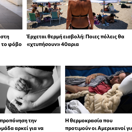
 στη
Έρχεται θερμή εισβολή: Ποιες πόλεις θα
ό το φόβο
«χτυπήσουν» 40αρια
 προπόνηση την
Η θερμοκρασία που
μάδα αρκεί για να
προτιμούν οι Αμερικανοί γι