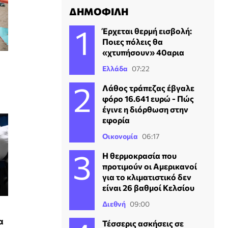
ΔΗΜΟΦΙΛΗ
Έρχεται θερμή εισβολή:
Ποιες πόλεις θα
«χτυπήσουν» 40αρια
Ελλάδα
07:22
Λάθος τράπεζας έβγαλε
φόρο 16.641 ευρώ - Πώς
έγινε η διόρθωση στην
εφορία
Οικονομία
06:17
Η θερμοκρασία που
προτιμούν οι Αμερικανοί
για το κλιματιστικό δεν
είναι 26 βαθμοί Κελσίου
Διεθνή
09:00
α
Τέσσερις ασκήσεις σε