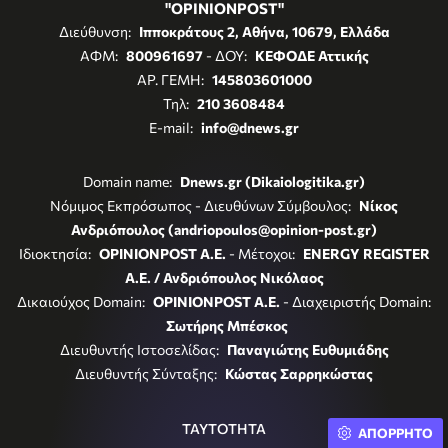
"OPINIONPOST"
Διεύθυνση:
Ιπποκράτους 2, Αθήνα, 10679, Ελλάδα
ΑΦΜ:
800961697
- ΔΟΥ:
ΚΕΦΟΔΕ Αττικής
ΑΡ. ΓΕΜΗ:
145803601000
Τηλ:
210 3608484
E-mail:
info@dnews.gr
Domain name:
Dnews.gr (Dikaiologitika.gr)
Νόμιμος Εκπρόσωπος - Διευθύνων Σύμβουλος:
Νίκος
Ανδριόπουλος (andriopoulos@opinion-post.gr)
Ιδιοκτησία:
OPINIONPOST A.E.
- Μέτοχοι:
ENERGY REGISTER
Α.Ε. / Ανδριόπουλος Νικόλαος
Δικαιούχος Domain:
OPINIONPOST A.E.
- Διαχειριστής Domain:
Σωτήρης Μπέσκος
Διευθυντής Ιστοσελίδας:
Παναγιώτης Ευθυμιάδης
Διευθυντής Σύνταξης:
Κώστας Σαρρηκώστας
ΤΑΥΤΟΤΗΤΑ
ΑΠΟΡΡΗΤΟ