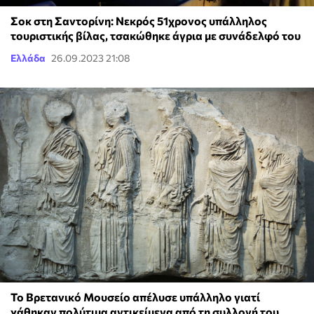
Σοκ στη Σαντορίνη: Νεκρός 51χρονος υπάλληλος
τουριστικής βίλας, τσακώθηκε άγρια με συνάδελφό του
Ελλάδα
26.09.2023 21:08
Το Βρετανικό Μουσείο απέλυσε υπάλληλο γιατί
χάθηκαν πολύτιμα αντικείμενα από τη συλλογή του