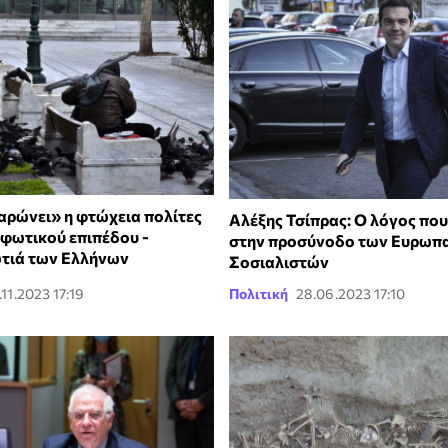
Σαρώνει» η φτώχεια πολίτες
Αλέξης Τσίπρας: Ο λόγος που
φωτικού επιπέδου -
στην προσύνοδο των Ευρωπ
τιά των Ελλήνων
Σοσιαλιστών
.11.2023 17:19
Πολιτική
28.06.2023 17:10