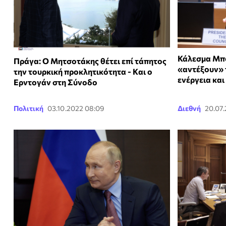
Κάλεσμα Μπο
Πράγα: Ο Μητσοτάκης θέτει επί τάπητος
«αντέξουν» 
την τουρκική προκλητικότητα - Kαι ο
ενέργεια και
Ερντογάν στη Σύνοδο
Πολιτική
03.10.2022 08:09
Διεθνή
20.07.