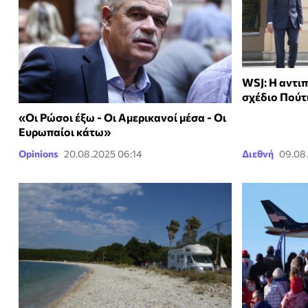
WSJ: Η αντι
σχέδιο Πούτ
«Οι Ρώσοι έξω - Οι Αμερικανοί μέσα - Οι
Ευρωπαίοι κάτω»
Opinions
20.08.2025 06:14
Διεθνή
09.08