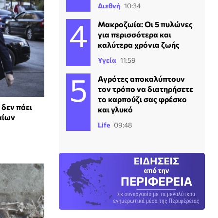
Διεθνή
10:34
Mακροζωία: Οι 5 πυλώνες
για περισσότερα και
καλύτερα χρόνια ζωής
Υγεία
11:59
Αγρότες αποκαλύπτουν
τον τρόπο να διατηρήσετε
το καρπούζι σας φρέσκο
 δεν πάει
και γλυκό
αίων
Life
09:48