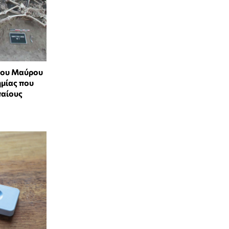
του Μαύρου
μίας που
παίους