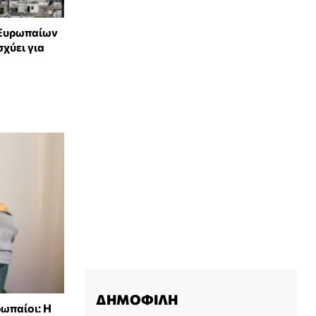
 Ευρωπαίων
σχύει για
ΔΗΜΟΦΙΛΗ
ρωπαίοι: Η