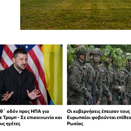
αθ΄ οδόν προς ΗΠΑ για
Οι κυβερνήσεις έπεισαν τους 
 Τραμπ - Σε επικοινωνία και
Ευρωπαίοι φοβούνται επίθεσ
υς ηγέτες
Ρωσίας