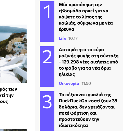
Μία προπόνηση την
εβδομάδα αρκεί για να
κάψετε το λίπος της
κοιλιάς, σύμφωνα με νέα
έρευνα
Life
10:17
Ασταμάτητο το κύμα
μαζικής φυγής στη σύνταξη
- 129.298 νέες αιτήσεις υπό
το φόβο για τα νέα όρια
ηλικίας
Οικονομία
11:50
σμός των
Τα «έξυπνα» γυαλιά της
ατί την
DuckDuckGo κοστίζουν 35
τους
δολάρια, δεν χρειάζονται
ποτέ φόρτιση και
προστατεύουν την
ιδιωτικότητα