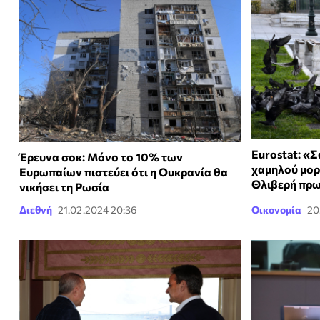
Eurostat: «
Έρευνα σοκ: Μόνο το 10% των
χαμηλού μορ
Ευρωπαίων πιστεύει ότι η Ουκρανία θα
Θλιβερή πρω
νικήσει τη Ρωσία
Διεθνή
21.02.2024 20:36
Οικονομία
20