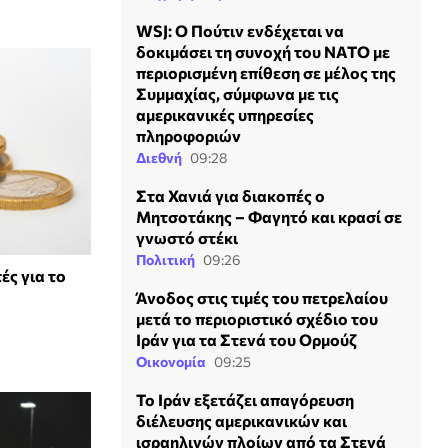
WSJ: Ο Πούτιν ενδέχεται να
δοκιμάσει τη συνοχή του ΝΑΤΟ με
περιορισμένη επίθεση σε μέλος της
Συμμαχίας, σύμφωνα με τις
αμερικανικές υπηρεσίες
πληροφοριών
Διεθνή
09:28
Στα Χανιά για διακοπές ο
Μητσοτάκης – Φαγητό και κρασί σε
γνωστό στέκι
Πολιτική
09:26
ές για το
Άνοδος στις τιμές του πετρελαίου
μετά το περιοριστικό σχέδιο του
Ιράν για τα Στενά του Ορμούζ
Οικονομία
09:25
Το Ιράν εξετάζει απαγόρευση
διέλευσης αμερικανικών και
ισραηλινών πλοίων από τα Στενά