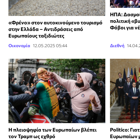
ΗΠΑ: Δασμοί
πολιτική «βυ
«Φρένο» στον αυτοκινούμενο τουρισμό
Φόβοι για ν
στην Ελλάδα – Αντιδράσεις από
Ευρωπαίους ταξιδιώτες
Οικονομία
12.05.2025 05:44
Διεθνή
14.04.
Η πλειοψηφία των Ευρωπαίων βλέπει
Politico: Γι
τον Τραμπ ως εχθρό
Ευρωπαίων μ