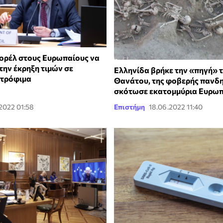
ρέλ στους Ευρωπαίους να
την έκρηξη τιμών σε
Ελληνίδα βρήκε την «πηγή» 
 τρόφιμα
Θανάτου, της φοβερής πανδη
σκότωσε εκατομμύρια Ευρω
2022 01:58
Επιστήμη
18.06.2022 11:40