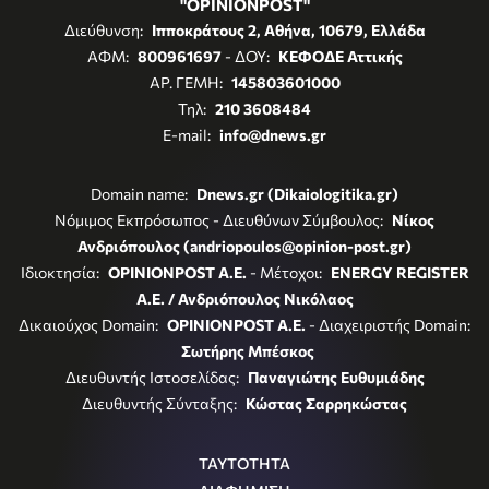
"OPINIONPOST"
Διεύθυνση:
Ιπποκράτους 2, Αθήνα, 10679, Ελλάδα
ΑΦΜ:
800961697
- ΔΟΥ:
ΚΕΦΟΔΕ Αττικής
ΑΡ. ΓΕΜΗ:
145803601000
Τηλ:
210 3608484
E-mail:
info@dnews.gr
Domain name:
Dnews.gr (Dikaiologitika.gr)
Νόμιμος Εκπρόσωπος - Διευθύνων Σύμβουλος:
Νίκος
Ανδριόπουλος (andriopoulos@opinion-post.gr)
Ιδιοκτησία:
OPINIONPOST A.E.
- Μέτοχοι:
ENERGY REGISTER
Α.Ε. / Ανδριόπουλος Νικόλαος
Δικαιούχος Domain:
OPINIONPOST A.E.
- Διαχειριστής Domain:
Σωτήρης Μπέσκος
Διευθυντής Ιστοσελίδας:
Παναγιώτης Ευθυμιάδης
Διευθυντής Σύνταξης:
Κώστας Σαρρηκώστας
ΤΑΥΤΟΤΗΤΑ