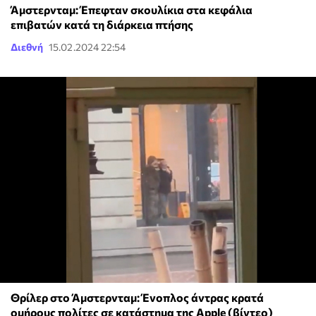
Άμστερνταμ: Έπεφταν σκουλίκια στα κεφάλια
επιβατών κατά τη διάρκεια πτήσης
Διεθνή
15.02.2024 22:54
Θρίλερ στο Άμστερνταμ: Ένοπλος άντρας κρατά
ομήρους πολίτες σε κατάστημα της Apple (βίντεο)