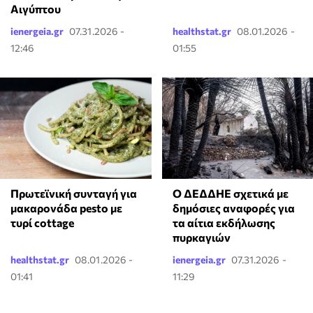
Αιγύπτου
ienergeia.gr
07.31.2026 -
healthstat.gr
08.01.2026 -
12:46
01:55
Πρωτεϊνική συνταγή για
Ο ΔΕΔΔΗΕ σχετικά με
μακαρονάδα pesto με
δημόσιες αναφορές για
τυρί cottage
τα αίτια εκδήλωσης
πυρκαγιών
healthstat.gr
08.01.2026 -
ienergeia.gr
07.31.2026 -
01:41
11:29