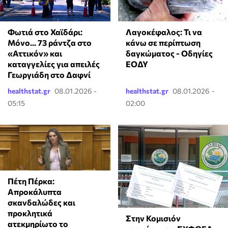
Φωτιά στο Χαϊδάρι:
Λαγοκέφαλος: Τι να
Μόνο... 73 ράντζα στο
κάνω σε περίπτωση
«Αττικόν» και
δαγκώματος - Οδηγίες
καταγγελίες για απειλές
ΕΟΔΥ
Γεωργιάδη στο Δαφνί
healthstat.gr
08.01.2026 -
healthstat.gr
08.01.2026 -
05:15
02:00
Πέτη Πέρκα:
Απροκάλυπτα
σκανδαλώδες και
προκλητικά
Στην Κομισιόν
ατεκμηρίωτο το