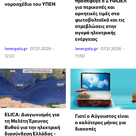
προσέφυγε ο ΣΥΦΩΕΛ
νομοσχέδιο του ΥΠΕΝ
για περικοπές και
αρνητικές τιμές στα
φωτοβολταϊκά και τις
στρεβλώσεις στην
αγορά ηλεκτρικής
ενέργειας
ienergeia.gr
07.31.2026 -
ienergeia.gr
07.31.2026 -
12:22
11:50
ELICA: Διαγωνισμός για
Γιατί ο Αύγουστος είναι
τη Μελέτη Έρευνας
ο καλύτερος μήνας για
Βυθού για την ηλεκτρική
διακοπές
διασύνδεση Ελλάδας -