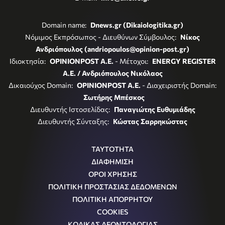
Domain name:
Dnews.gr (Dikaiologitika.gr)
Νόμιμος Εκπρόσωπος - Διευθύνων Σύμβουλος:
Νίκος
Ανδριόπουλος (andriopoulos@opinion-post.gr)
Ιδιοκτησία:
OPINIONPOST A.E.
- Μέτοχοι:
ENERGY REGISTER
Α.Ε. / Ανδριόπουλος Νικόλαος
Δικαιούχος Domain:
OPINIONPOST A.E.
- Διαχειριστής Domain:
Σωτήρης Μπέσκος
Διευθυντής Ιστοσελίδας:
Παναγιώτης Ευθυμιάδης
Διευθυντής Σύνταξης:
Κώστας Σαρρηκώστας
ΤΑΥΤΟΤΗΤΑ
ΔΙΑΦΗΜΙΣΗ
ΟΡΟΙ ΧΡΗΣΗΣ
ΠΟΛΙΤΙΚΗ ΠΡΟΣΤΑΣΙΑΣ ΔΕΔΟΜΕΝΩΝ
ΠΟΛΙΤΙΚΗ ΑΠΟΡΡΗΤΟΥ
COOKIES
ΚΩΔΙΚΑΣ ΔΕΟΝΤΟΛΟΓΙΑΣ