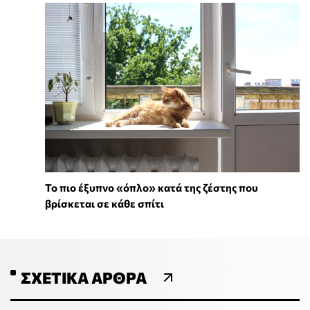
To πιο έξυπνο «όπλο» κατά της ζέστης που
βρίσκεται σε κάθε σπίτι
ΣΧΕΤΙΚΆ ΆΡΘΡΑ