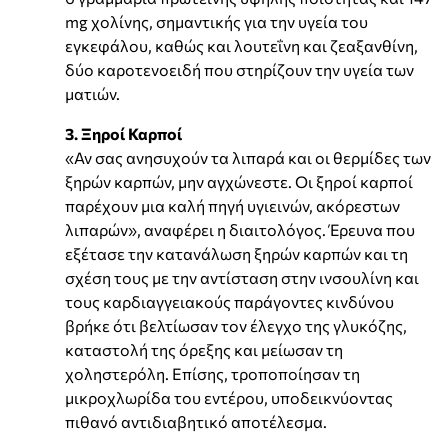
mg χολίνης, σημαντικής για την υγεία του
εγκεφάλου, καθώς και λουτεΐνη και ζεαξανθίνη,
δύο καροτενοειδή που στηρίζουν την υγεία των
ματιών.
3. Ξηροί Καρποί
«Αν σας ανησυχούν τα λιπαρά και οι θερμίδες των
ξηρών καρπών, μην αγχώνεστε. Οι ξηροί καρποί
παρέχουν μια καλή πηγή υγιεινών, ακόρεστων
λιπαρών», αναφέρει η διαιτολόγος. Έρευνα που
εξέτασε την κατανάλωση ξηρών καρπών και τη
σχέση τους με την αντίσταση στην ινσουλίνη και
τους καρδιαγγειακούς παράγοντες κινδύνου
βρήκε ότι βελτίωσαν τον έλεγχο της γλυκόζης,
καταστολή της όρεξης και μείωσαν τη
χοληστερόλη. Επίσης, τροποποίησαν τη
μικροχλωρίδα του εντέρου, υποδεικνύοντας
πιθανό αντιδιαβητικό αποτέλεσμα.