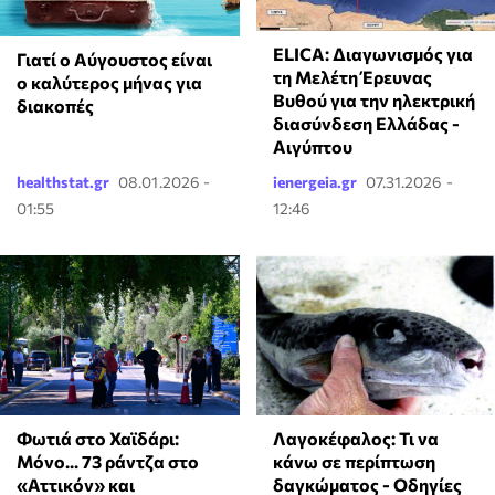
ELICA: Διαγωνισμός για
Γιατί ο Αύγουστος είναι
τη Μελέτη Έρευνας
ο καλύτερος μήνας για
Βυθού για την ηλεκτρική
διακοπές
διασύνδεση Ελλάδας -
Αιγύπτου
healthstat.gr
08.01.2026 -
ienergeia.gr
07.31.2026 -
01:55
12:46
Φωτιά στο Χαϊδάρι:
Λαγοκέφαλος: Τι να
Μόνο... 73 ράντζα στο
κάνω σε περίπτωση
«Αττικόν» και
δαγκώματος - Οδηγίες