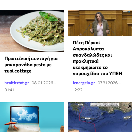
Πέτη Πέρκα:
Απροκάλυπτα
σκανδαλώδες και
Πρωτεϊνική συνταγή για
προκλητικά
μακαρονάδα pesto με
ατεκμηρίωτο το
τυρί cottage
νομοσχέδιο του ΥΠΕΝ
healthstat.gr
08.01.2026 -
ienergeia.gr
07.31.2026 -
01:41
12:22