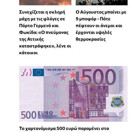
Συνεχίζεται η σκληρή
Ο Αύγουστος μπαίνει με
μάχη με τις φλόγες σε
9 μποφόρ - Πότε
Πόρτο Γερμενό και
πέφτουν οι άνεμοι και
Φωκίδα: «Ο πνεύμονας
έρχονται υψηλές
της Αττικής
θερμοκρασίες
καταστράφηκε», λένε οι
κάτοικοι
Το χαρτονόμισμα 500 ευρώ παραμένει στα