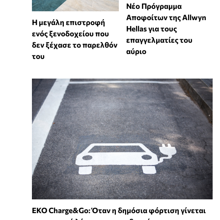
Νέο Πρόγραμμα
Αποφοίτων της Allwyn
Η μεγάλη επιστροφή
Hellas για τους
ενός ξενοδοχείου που
επαγγελματίες του
δεν ξέχασε το παρελθόν
αύριο
του
EKO Charge&Go: Όταν η δημόσια φόρτιση γίνεται