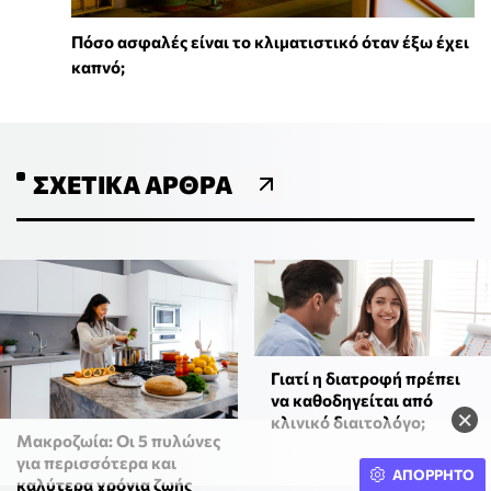
Πόσο ασφαλές είναι το κλιματιστικό όταν έξω έχει
καπνό;
ΣΧΕΤΙΚΆ ΆΡΘΡΑ
Γιατί η διατροφή πρέπει
να καθοδηγείται από
×
κλινικό διαιτολόγο;
Mακροζωία: Οι 5 πυλώνες
για περισσότερα και
ΑΠΟΡΡΗΤΟ
καλύτερα χρόνια ζωής