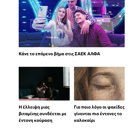
Κάνε το επόμενο βήμα στις ΣΑΕΚ ΑΛΦΑ
⁠Η έλλειψη μιας
Για ποιο λόγο οι φακίδες
βιταμίνης συνδέεται με
γίνονται πιο έντονες το
έντονη κούραση
καλοκαίρι