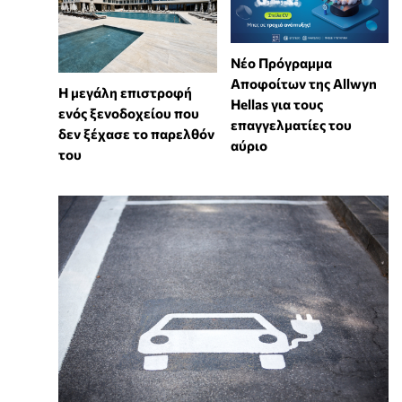
Νέο Πρόγραμμα
Αποφοίτων της Allwyn
Η μεγάλη επιστροφή
Hellas για τους
ενός ξενοδοχείου που
επαγγελματίες του
δεν ξέχασε το παρελθόν
αύριο
του