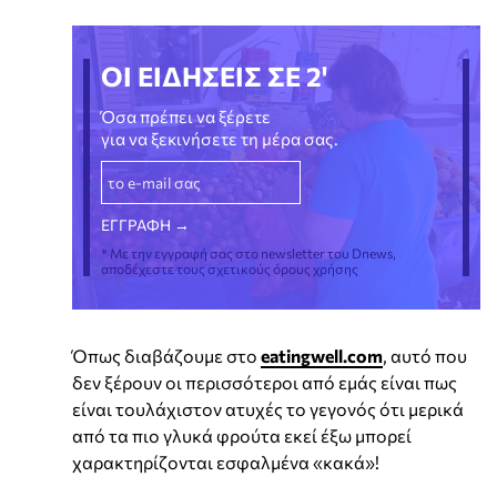
ΟΙ ΕΙΔΗΣΕΙΣ ΣΕ 2'
Όσα πρέπει να ξέρετε
για να ξεκινήσετε τη μέρα σας.
* Με την εγγραφή σας στο newsletter του Dnews,
αποδέχεστε τους σχετικούς όρους χρήσης
Όπως διαβάζουμε στο
eatingwell.com
, αυτό που
δεν ξέρουν οι περισσότεροι από εμάς είναι πως
είναι τουλάχιστον ατυχές το γεγονός ότι μερικά
από τα πιο γλυκά φρούτα εκεί έξω μπορεί
χαρακτηρίζονται εσφαλμένα «κακά»!