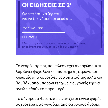
ΟΙ ΕΙΔΗΣΕΙΣ ΣΕ 2'
Όσα πρέπει να ξέρετε
για να ξεκινήσετε τη μέρα σας.
* Με την εγγραφή σας στο newsletter του Dnews,
αποδέχεστε τους σχετικούς όρους χρήσης
Το νεαρό κορίτσι, που πλέον έχει αναρρώσει και
λαμβάνει ψυχολογική υποστήριξη, έτρωγε και
κλωστές από κουρτίνες του σπιτιού της αλλά και
βαμβάκι από μπατονέτες χωρίς οι γονείς της να
αντιληφθούν το παραμικρό.
Το σύνδρομο Rapunzel εμφανίζεται εννέα φορές
συχνότερα στις γυναίκες από ό,τι στους άνδρες