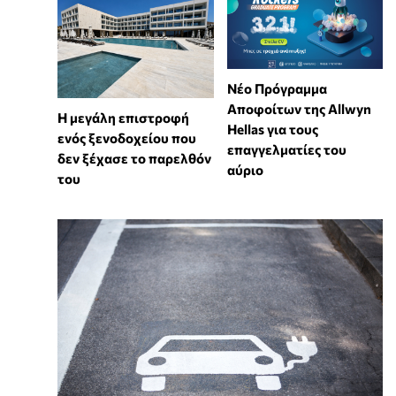
Νέο Πρόγραμμα
Αποφοίτων της Allwyn
Η μεγάλη επιστροφή
Hellas για τους
ενός ξενοδοχείου που
επαγγελματίες του
δεν ξέχασε το παρελθόν
αύριο
του