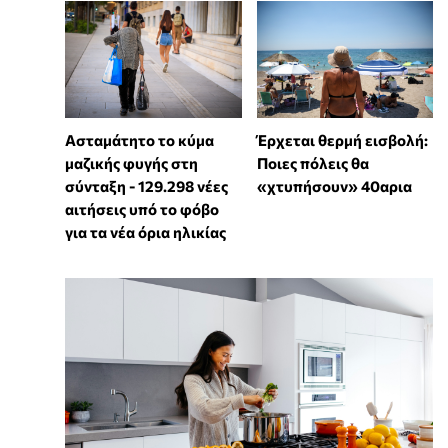
Ασταμάτητο το κύμα
Έρχεται θερμή εισβολή:
μαζικής φυγής στη
Ποιες πόλεις θα
σύνταξη - 129.298 νέες
«χτυπήσουν» 40αρια
αιτήσεις υπό το φόβο
για τα νέα όρια ηλικίας