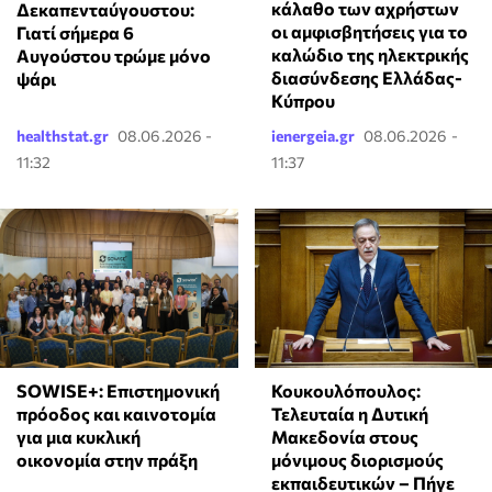
κάλαθο των αχρήστων
Δεκαπενταύγουστου:
οι αμφισβητήσεις για το
Γιατί σήμερα 6
καλώδιο της ηλεκτρικής
Αυγούστου τρώμε μόνο
διασύνδεσης Ελλάδας-
ψάρι
Κύπρου
healthstat.gr
08.06.2026 -
ienergeia.gr
08.06.2026 -
11:32
11:37
SOWISE+: Επιστημονική
Κουκουλόπουλος:
πρόοδος και καινοτομία
Τελευταία η Δυτική
για μια κυκλική
Μακεδονία στους
οικονομία στην πράξη
μόνιμους διορισμούς
εκπαιδευτικών – Πήγε