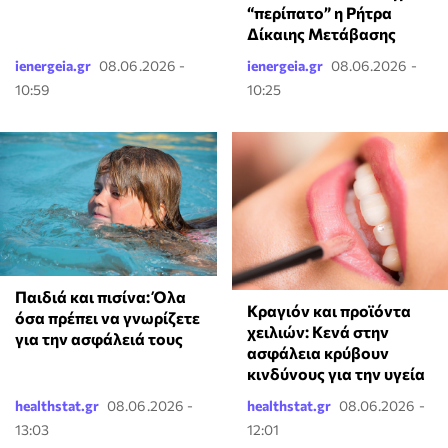
“περίπατο” η Ρήτρα
Δίκαιης Μετάβασης
ienergeia.gr
08.06.2026 -
ienergeia.gr
08.06.2026 -
10:59
10:25
Παιδιά και πισίνα: Όλα
Κραγιόν και προϊόντα
όσα πρέπει να γνωρίζετε
χειλιών: Κενά στην
για την ασφάλειά τους
ασφάλεια κρύβουν
κινδύνους για την υγεία
healthstat.gr
08.06.2026 -
healthstat.gr
08.06.2026 -
13:03
12:01