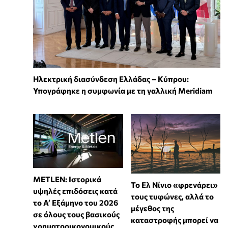
Ηλεκτρική διασύνδεση Ελλάδας – Κύπρου:
Υπογράφηκε η συμφωνία με τη γαλλική Meridiam
METLEN: Ιστορικά
Το Ελ Νίνιο «φρενάρει»
υψηλές επιδόσεις κατά
τους τυφώνες, αλλά το
το Α’ Εξάμηνο του 2026
μέγεθος της
σε όλους τους βασικούς
καταστροφής μπορεί να
χρηματοοικονομικούς