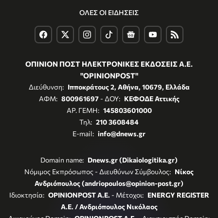
ΟΛΕΣ ΟΙ ΕΙΔΗΣΕΙΣ
ΟΠΙΝΙΟΝ ΠΟΣΤ ΗΛΕΚΤΡΟΝΙΚΕΣ ΕΚΔΟΣΕΙΣ Α.Ε.
"OPINIONPOST"
Διεύθυνση:
Ιπποκράτους 2, Αθήνα, 10679, Ελλάδα
ΑΦΜ:
800961697
- ΔΟΥ:
ΚΕΦΟΔΕ Αττικής
ΑΡ. ΓΕΜΗ:
145803601000
Τηλ:
210 3608484
E-mail:
info@dnews.gr
Domain name:
Dnews.gr (Dikaiologitika.gr)
Νόμιμος Εκπρόσωπος - Διευθύνων Σύμβουλος:
Νίκος
Ανδριόπουλος (andriopoulos@opinion-post.gr)
Ιδιοκτησία:
OPINIONPOST A.E.
- Μέτοχοι:
ENERGY REGISTER
Α.Ε. / Ανδριόπουλος Νικόλαος