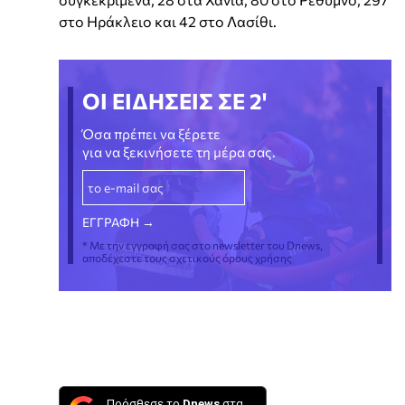
στο Ηράκλειο και 42 στο Λασίθι.
ΟΙ ΕΙΔΗΣΕΙΣ ΣΕ 2'
Όσα πρέπει να ξέρετε
για να ξεκινήσετε τη μέρα σας.
* Με την εγγραφή σας στο newsletter του Dnews,
αποδέχεστε τους σχετικούς όρους χρήσης
Πρόσθεσε το
Dnews
στα