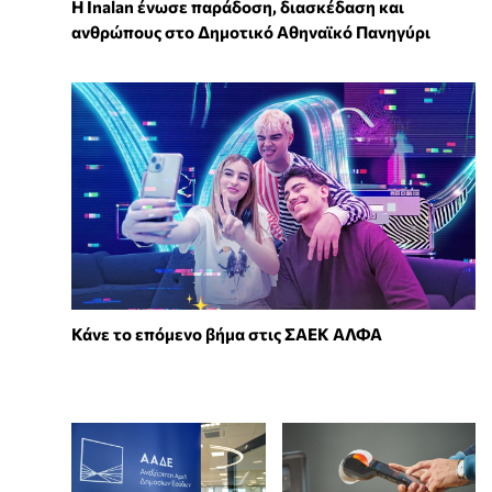
Η Inalan ένωσε παράδοση, διασκέδαση και
ανθρώπους στο Δημοτικό Αθηναϊκό Πανηγύρι
Κάνε το επόμενο βήμα στις ΣΑΕΚ ΑΛΦΑ