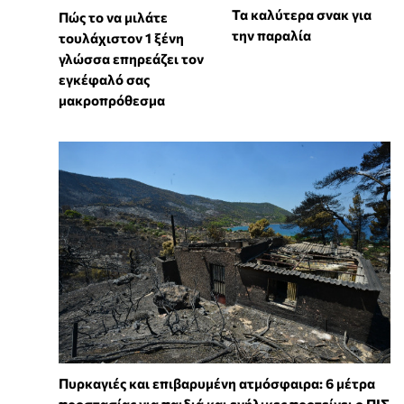
Τα καλύτερα σνακ για
⁠Πώς το να μιλάτε
την παραλία
τουλάχιστον 1 ξένη
γλώσσα επηρεάζει τον
εγκέφαλό σας
μακροπρόθεσμα
Πυρκαγιές και επιβαρυμένη ατμόσφαιρα: 6 μέτρα
προστασίας για παιδιά και ενήλικες προτείνει ο ΠΙΣ