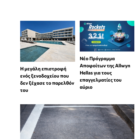
Νέο Πρόγραμμα
Αποφοίτων της Allwyn
Η μεγάλη επιστροφή
Hellas για τους
ενός ξενοδοχείου που
επαγγελματίες του
δεν ξέχασε το παρελθόν
αύριο
του