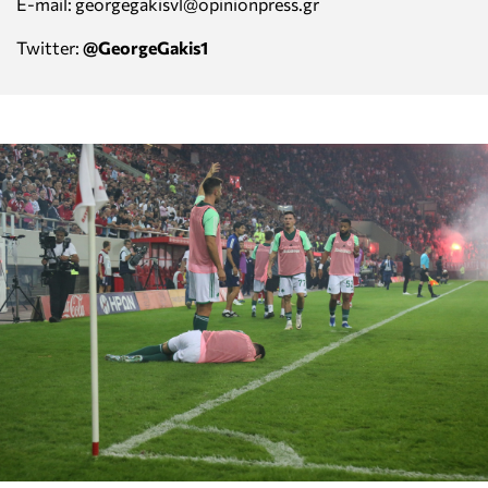
E-mail: georgegakisvl@opinionpress.gr
Twitter:
@GeorgeGakis1