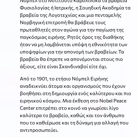
Νόμπελ στο Ινστιτούτο Καρολίνσκα τα βραβεία
Φυσιολογίας ή Ιατρικής, η Σουηδική Ακαδημία τα
βραβεία της Λογοτεχνίας και μια πενταμελής
Νορβηγική επιτροπή θα βράβευε τους
πρωταθλητές στον αγώνα για την παγίωση της
παγκόσμιας ειρήνης. Ρητός όρος της διαθήκης
ήταν να μη λαμβάνεται υπόψη η εθνικότητα των
υποψηφίων για την απονομή των βραβείων. Τα
βραβεία θα έπρεπε να απονέμονται στους πιο
άξιους, είτε είναι Σκανδιναβοί είτε όχι.
Από το 1901, το ετήσιο Νόμπελ Ειρήνης
αναδεικνύει άτομα και οργανισμούς που έχουν
βοηθήσει στη δημιουργία ενός καλύτερου και πιο
ειρηνικού κόσμου. Μια έκθεση στο Nobel Peace
Center επιτρέπει στο κοινό να γνωρίσει λίγο
καλύτερα το βραβείο, καθώς και τον άνθρωπο
που το καθιέρωσε και τη δύναμη για αλλαγή που
αντιπροσωπεύει.