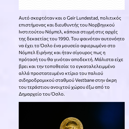
Αυτό σκεφτόταν και ο Geir Lundestad, πολιτικός
επιστήμονας και διευθυντής του Νορβηγικού
Ινστιτούτου Νόμπελ, κάποια στιγμή στις αρχές
της δεκαετίας του 1990. Του φαινόταν αυτονόητο
να έχει το Όσλο ένα μουσείο αφιερωμένο στο
Νόμπελ Ειρήνης και ήταν σίγουρος πως η
πρότασή του θα γινόταν αποδεκτή. Μάλιστα είχε
βρει και την τοποθεσία: το εγκαταλελειμμένο
αλλά προστατευμένο κτίριο του παλιού
σιδηροδρομικού σταθμού Vestbane στην άκρη
του τεράστιου ανοιχτού χώρου έξω από το
Δημαρχείο του Όσλο.