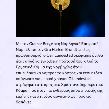
Με τον Gunnar Berge στη Νορβηγική Επιτροπή
Νόμπελ και τον Gro Harlem Brundtland ως
πρωθυπουργό, ο Geir Lundestad σκέφτηκε ότι θα
ήταν απλό να εγκριθεί η πρότασή του, αλλά το
Εργατικό Κόμμα της Νορβηγίας ήταν
επιφυλακτικό ως προς το κόστος και έτσι η ιδέα
«πάγωσε» για μερικά χρόνια. Ο Lundestad
στράφηκε τότε προς στο Χριστιανοδημοκρατικό
Κόμμα, που ήταν πιο ένθερμος υποστηρικτής της
ειρήνης και όχι τόσο αρνητικό ως προς τις
δαπάνες.