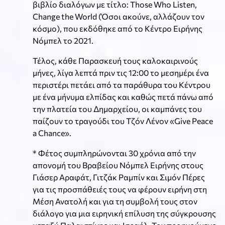
βιβλίο διαλόγων με τίτλο: Those Who Listen,
Change the World (Όσοι ακούνε, αλλάζουν τον
κόσμο), που εκδόθηκε από το Κέντρο Ειρήνης
Νόμπελ το 2021.
Τέλος, κάθε Παρασκευή τους καλοκαιρινούς
μήνες, λίγα λεπτά πριν τις 12:00 το μεσημέρι ένα
περιστέρι πετάει από τα παράθυρα του Κέντρου
με ένα μήνυμα ελπίδας και καθώς πετά πάνω από
την πλατεία του Δημαρχείου, οι καμπάνες του
παίζουν το τραγούδι του Τζόν Λένον «Give Peace
a Chance».
* Φέτος συμπληρώνονται 30 χρόνια από την
απονομή του Βραβείου Νόμπελ Ειρήνης στους
Γιάσερ Αραφάτ, Γιτζάκ Ραμπίν και Σιμόν Πέρες
για τις προσπάθειές τους να φέρουν ειρήνη στη
Μέση Ανατολή και για τη συμβολή τους στον
διάλογο για μια ειρηνική επίλυση της σύγκρουσης