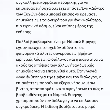
συγκολλήσει κομμάτια κεραμικής για να
επισκευάσει ήσυχα ό,τι έχει σπάσει. Ένα «Δέντρο
των Ευχών» όπου μπορεί επίσης να κρεμάσει
σημειώσεις με τα όνειρά του για έναν καλύτερο,
πιο ειρηνικό κόσμο, είναι επίσης μέρος της
έκθεσης.
Πολλοί βραβευμένοι/νες με Νόμπελ Ειρήνης
έχουν πετύχει το σχεδόν αδύνατο: σε
φαινομενικά άλυτες συγκρούσεις, βρήκαν
ειρηνικές λύσεις. Ο διάλογος και η ικανότητα να
ακούς τις απόψεις των άλλων ήταν ζωτικής
σημασίας για να επιτευχθεί αυτό. Στην γωνιά
«Μια έκθεση για την ειρήνη και τον διάλογο», οι
επισκέπτες μπορούν να εξερευνήσουν μέσω
βίντεο, αποσπασμάτων και αφηγήσεων το πώς οι
βραβευθέντες με το Νόμπελ Ειρήνης
χρησιμοποιούν τον διάλογο για να επιλύσουν
συγκρούσεις. Η έκθεση βασίζεται στο μικρό