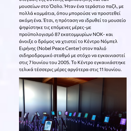
μουσείων στο Όσλο. Ήταν ένα τεράστιο παζλ, με
πολλά κομμάτια, όπου μπορούσε να προστεθεί
ακόμη ένα. Έτσι, η πρόταση να ιδρυθεί το μουσείο
ψηφίστηκε τις επόμενες μέρες-με
προϋπολογισμό 87 εκατομμυρίων ΝΟΚ- και
άνοιξε ο δρόμος να χτιστεί το Κέντρο Νόμπελ
Ειρήνης (Nobel Peace Center) στον παλιό
σιδηροδρομικό σταθμό με στόχο να εγκαινιαστεί
στις 7 Ιουνίου του 2005. Το Κέντρο εγκαινιάστηκε
τελικά τέσσερις μέρες αργότερα στις 11 Ιουνίου.