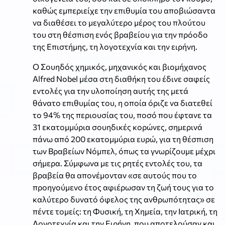
καθώς εμπεριείχε την επιθυμία του αποβιώσαντα
να διαθέσει το μεγαλύτερο μέρος του πλούτου
του στη θέσπιση ενός βραβείου για την πρόοδο
της Επιστήμης, τη λογοτεχνία και την ειρήνη.
O Σουηδός χημικός, μηχανικός και βιομήχανος
Alfred Nobel μέσα στη διαθήκη του έδινε σαφείς
εντολές για την υλοποίηση αυτής της μετά
θάνατο επιθυμίας του, η οποία όριζε να διατεθεί
το 94% της περιουσίας του, ποσό που έφτανε τα
31 εκατομμύρια σουηδικές κορώνες, σημερινά
πάνω από 200 εκατομμύρια ευρώ, για τη θέσπιση
των Βραβείων Νόμπελ, όπως τα γνωρίζουμε μέχρι
σήμερα. Σύμφωνα με τις ρητές εντολές του, τα
βραβεία θα απονέμονταν «σε αυτούς που το
προηγούμενο έτος αφιέρωσαν τη ζωή τους για το
καλύτερο δυνατό όφελος της ανθρωπότητας» σε
πέντε τομείς: τη Φυσική, τη Χημεία, την Ιατρική, τη
Λογοτεχνία και την Ειρήνη, που αποτελούσαν και