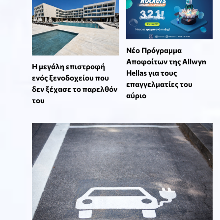
Νέο Πρόγραμμα
Αποφοίτων της Allwyn
Η μεγάλη επιστροφή
Hellas για τους
ενός ξενοδοχείου που
επαγγελματίες του
δεν ξέχασε το παρελθόν
αύριο
του