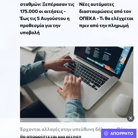
σταθμών: Ξεπέρασαν τις
Νέες αυτόματες
175.000 οι αιτήσεις -
διασταυρώσεις από τον
Έως τις 5 Αυγούστου η
ΟΠΕΚΑ - Τι θα ελέγχεται
προθεσμία για την
πριν από την πληρωμή
υποβολή
×
Έρχονται αλλαγές στην υπεύθυνη δήλωση - Πότε
ΑΠΟΡΡΗΤΟ
θα απορρίπτεται μια αίτηση