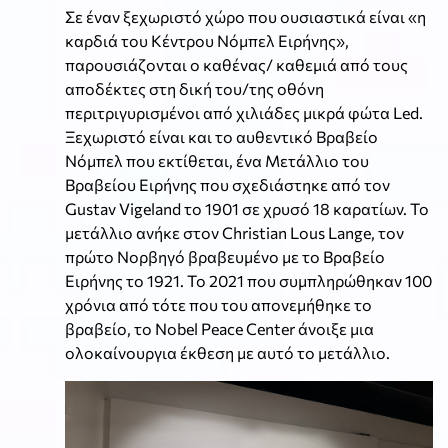
Σε έναν ξεχωριστό χώρο που ουσιαστικά είναι «η
καρδιά του Κέντρου Νόμπελ Ειρήνης»,
παρουσιάζονται ο καθένας/ καθεμιά από τους
αποδέκτες στη δική του/της οθόνη
περιτριγυρισμένοι από χιλιάδες μικρά φώτα Led.
Ξεχωριστό είναι και το αυθεντικό Βραβείο
Νόμπελ που εκτίθεται, ένα Μετάλλιο του
Βραβείου Ειρήνης που σχεδιάστηκε από τον
Gustav Vigeland το 1901 σε χρυσό 18 καρατίων. Το
μετάλλιο ανήκε στον Christian Lous Lange, τον
πρώτο Νορβηγό βραβευμένο με το Βραβείο
Ειρήνης το 1921. Το 2021 που συμπληρώθηκαν 100
χρόνια από τότε που του απονεμήθηκε το
βραβείο, το Nobel Peace Center άνοιξε μια
ολοκαίνουργια έκθεση με αυτό το μετάλλιο.