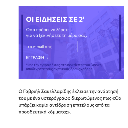
ΟΙ ΕΙΔΗΣΕΙΣ ΣΕ 2'
Όσα πρέπει να ξέρετε
για να ξεκινήσετε τη μέρα σας.
* Με την εγγραφή σας στο newsletter του Dnews,
αποδέχεστε τους σχετικούς όρους χρήσης
Ο Γαβριήλ Σακελλαρίδης έκλεισε την ανάρτησή
του με ένα υστερόγραφο διερωτώμενος πως «Θα
υπάρξει καμία αντίδραση επιτέλους από τα
προοδευτικά κόμματα;».