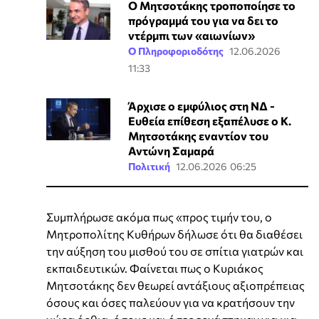
Ο Μητσοτάκης τροποποίησε το
πρόγραμμά του για να δει το
ντέρμπι των «αιωνίων»
Ο Πληροφοριοδότης
12.06.2026
11:33
Άρχισε ο εμφύλιος στη ΝΔ -
Ευθεία επίθεση εξαπέλυσε ο Κ.
Μητσοτάκης εναντίον του
Αντώνη Σαμαρά
Πολιτική
12.06.2026 06:25
Συμπλήρωσε ακόμα πως «προς τιμήν του, ο
Μητροπολίτης Κυθήρων δήλωσε ότι θα διαθέσει
την αύξηση του μισθού του σε σπίτια γιατρών και
εκπαιδευτικών. Φαίνεται πως ο Κυριάκος
Μητσοτάκης δεν θεωρεί αντάξιους αξιοπρέπειας
όσους και όσες παλεύουν για να κρατήσουν την