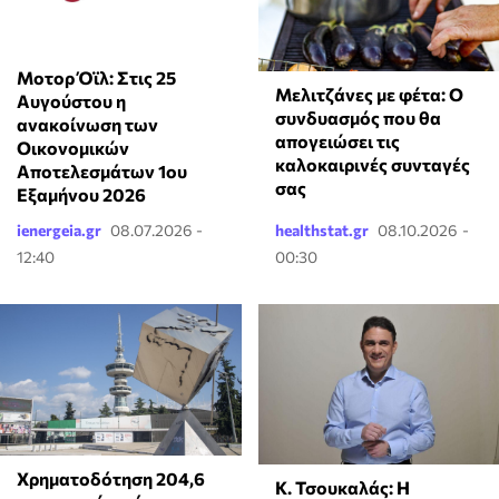
Μοτορ Όϊλ: Στις 25
Μελιτζάνες με φέτα: Ο
Αυγούστου η
συνδυασμός που θα
ανακοίνωση των
απογειώσει τις
Οικονομικών
καλοκαιρινές συνταγές
Αποτελεσμάτων 1ου
σας
Εξαμήνου 2026
ienergeia.gr
08.07.2026 -
healthstat.gr
08.10.2026 -
12:40
00:30
Χρηματοδότηση 204,6
Κ. Τσουκαλάς: Η