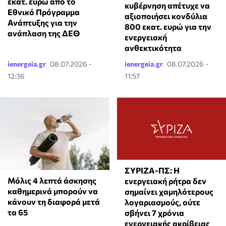
εκατ. ευρώ από το
κυβέρνηση απέτυχε να
Εθνικό Πρόγραμμα
αξιοποιήσει κονδύλια
Ανάπτυξης για την
800 εκατ. ευρώ για την
ανάπλαση της ΔΕΘ
ενεργειακή
ανθεκτικότητα
ienergeia.gr
08.07.2026 -
ienergeia.gr
08.07.2026 -
12:36
11:57
ΣΥΡΙΖΑ-ΠΣ: Η
Μόλις 4 λεπτά άσκησης
ενεργειακή ρήτρα δεν
καθημερινά μπορούν να
σημαίνει χαμηλότερους
κάνουν τη διαφορά μετά
λογαριασμούς, ούτε
τα 65
σβήνει 7 χρόνια
ενεργειακής ακρίβειας