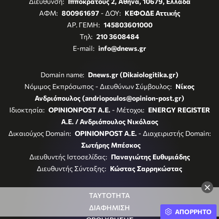
Διεύθυνση:
Ιπποκράτους 2, Αθήνα, 10679, Ελλάδα
ΑΦΜ:
800961697
- ΔΟΥ:
ΚΕΦΟΔΕ Αττικής
ΑΡ. ΓΕΜΗ:
145803601000
Τηλ:
210 3608484
E-mail:
info@dnews.gr
Domain name:
Dnews.gr (Dikaiologitika.gr)
Νόμιμος Εκπρόσωπος - Διευθύνων Σύμβουλος:
Νίκος
Ανδριόπουλος (andriopoulos@opinion-post.gr)
Ιδιοκτησία:
OPINIONPOST A.E.
- Μέτοχοι:
ENERGY REGISTER
Α.Ε. / Ανδριόπουλος Νικόλαος
Δικαιούχος Domain:
OPINIONPOST A.E.
- Διαχειριστής Domain:
Σωτήρης Μπέσκος
Διευθυντής Ιστοσελίδας:
Παναγιώτης Ευθυμιάδης
Διευθυντής Σύνταξης:
Κώστας Σαρρηκώστας
×
ΤΑΥΤΟΤΗΤΑ
ΔΙΑΦΗΜΙΣΗ
ΑΠΟΡΡΗΤΟ