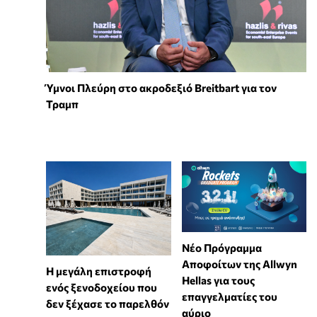
Ύμνοι Πλεύρη στο ακροδεξιό Breitbart για τον
Τραμπ
Νέο Πρόγραμμα
Αποφοίτων της Allwyn
Η μεγάλη επιστροφή
Hellas για τους
ενός ξενοδοχείου που
επαγγελματίες του
δεν ξέχασε το παρελθόν
αύριο