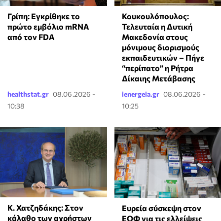
Γρίπη: Εγκρίθηκε το
Κουκουλόπουλος:
πρώτο εμβόλιο mRNA
Τελευταία η Δυτική
από τον FDA
Μακεδονία στους
μόνιμους διορισμούς
εκπαιδευτικών – Πήγε
“περίπατο” η Ρήτρα
Δίκαιης Μετάβασης
healthstat.gr
08.06.2026 -
ienergeia.gr
08.06.2026 -
10:38
10:25
Κ. Χατζηδάκης: Στον
Ευρεία σύσκεψη στον
κάλαθο των αχρήστων
ΕΟΦ για τις ελλείψεις