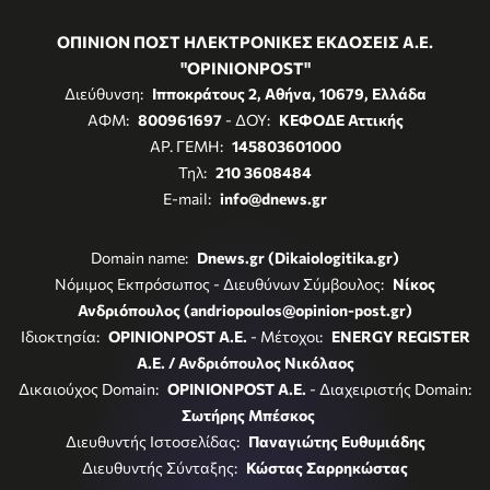
ΟΠΙΝΙΟΝ ΠΟΣΤ ΗΛΕΚΤΡΟΝΙΚΕΣ ΕΚΔΟΣΕΙΣ Α.Ε.
"OPINIONPOST"
Διεύθυνση:
Ιπποκράτους 2, Αθήνα, 10679, Ελλάδα
ΑΦΜ:
800961697
- ΔΟΥ:
ΚΕΦΟΔΕ Αττικής
ΑΡ. ΓΕΜΗ:
145803601000
Τηλ:
210 3608484
E-mail:
info@dnews.gr
Domain name:
Dnews.gr (Dikaiologitika.gr)
Νόμιμος Εκπρόσωπος - Διευθύνων Σύμβουλος:
Νίκος
Ανδριόπουλος (andriopoulos@opinion-post.gr)
Ιδιοκτησία:
OPINIONPOST A.E.
- Μέτοχοι:
ENERGY REGISTER
Α.Ε. / Ανδριόπουλος Νικόλαος
Δικαιούχος Domain:
OPINIONPOST A.E.
- Διαχειριστής Domain:
Σωτήρης Μπέσκος
Διευθυντής Ιστοσελίδας:
Παναγιώτης Ευθυμιάδης
Διευθυντής Σύνταξης:
Κώστας Σαρρηκώστας