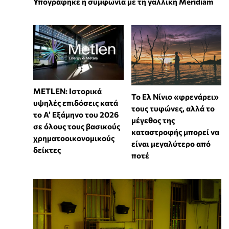
Υπογράφηκε η συμφωνία με τη γαλλική Meridiam
METLEN: Ιστορικά
Το Ελ Νίνιο «φρενάρει»
υψηλές επιδόσεις κατά
τους τυφώνες, αλλά το
το Α’ Εξάμηνο του 2026
μέγεθος της
σε όλους τους βασικούς
καταστροφής μπορεί να
χρηματοοικονομικούς
είναι μεγαλύτερο από
δείκτες
ποτέ