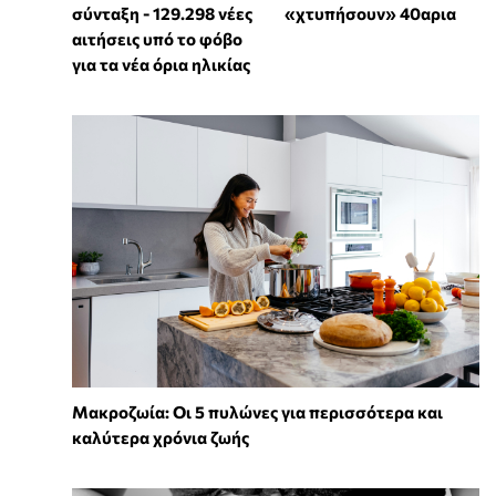
σύνταξη - 129.298 νέες
«χτυπήσουν» 40αρια
αιτήσεις υπό το φόβο
για τα νέα όρια ηλικίας
Mακροζωία: Οι 5 πυλώνες για περισσότερα και
καλύτερα χρόνια ζωής