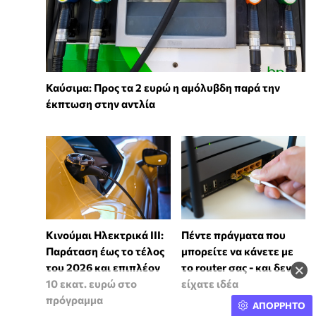
Καύσιμα: Προς τα 2 ευρώ η αμόλυβδη παρά την
έκπτωση στην αντλία
Κινούμαι Ηλεκτρικά ΙΙΙ:
Πέντε πράγματα που
Παράταση έως το τέλος
μπορείτε να κάνετε με
×
του 2026 και επιπλέον
το router σας - και δεν
10 εκατ. ευρώ στο
είχατε ιδέα
πρόγραμμα
ΑΠΟΡΡΗΤΟ