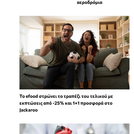
αεροδρόμια
Το efood στρώνει το τραπέζι του τελικού με
εκπτώσεις από -25% και 1+1 προσφορά στο
Jackaroo