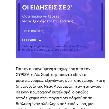
ΟΙ ΕΙΔΗΣΕΙΣ ΣΕ 2'
Όσα πρέπει να ξέρετε
για να ξεκινήσετε τη μέρα σας.
* Με την εγγραφή σας στο newsletter του Dnews,
αποδέχεστε τους σχετικούς όρους χρήσης
Για την προηγούμενη αποχώρηση από τον
ΣΥΡΙΖΑ, ο Αλ. Χαρίτσης απαντά «δεν το
μετανιώνουμε», εξηγώντας ότι η αποχώρηση και η
δημιουργία της Νέας Αριστεράς ήταν η απάντηση
σε έναν πρωτοφανή ευτελισμό, ο οποίος
αποδείχτηκε στην πορεία ότι οδηγούσε σε
διάλυση έναν ολόκληρο πολιτικό χώρο, μια