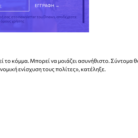
φή σας στο newsletter του Dnews, αποδέχεστε
ς όρους χρήσης
 το κόμμα. Μπορεί να μοιάζει ασυνήθιστο. Σύντομα θ
ομική ενίσχυση τους πολίτες», κατέληξε.