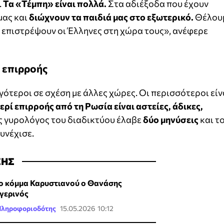
.
Τα «Τέμπη» είναι πολλά.
Στα αδιέξοδα που έχουν
μας και
διώχνουν τα παιδιά μας στο εξωτερικό.
Θέλου
 επιστρέψουν οι Έλληνες στη χώρα τους», ανέφερε
 επιρροής
ιγότεροι σε σχέση με άλλες χώρες. Οι περισσότεροι είν
ερί επιρροής από τη Ρωσία είναι αστείες, άδικες,
 γυρολόγος του διαδικτύου έλαβε
δύο μηνύσεις
και τ
συνέχισε.
ΣΗΣ
ο κόμμα Καρυστιανού ο Θανάσης
γερινός
Πληροφοριοδότης
15.05.2026 10:12