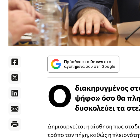
Πρόσθεσε το
Dnews
στα
αγαπημένα σου στη Google
Ο
διακηρυγμένος στό
ψήφο» όσο θα πλη
δυσκολεύει τα στ
Δημιουργείται η αίσθηση πως σταδι
τρόπο τον πήχη, καθώς η πλειονότη