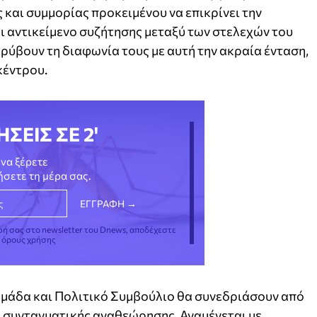
 και συμμορίας προκειμένου να επικρίνει την
ι αντικείμενο συζήτησης μεταξύ των στελεχών του
ρύβουν τη διαφωνία τους με αυτή την ακραία ένταση,
κέντρου.
ΗΣΕΙΣ ΣΕ 2'
να ξέρετε
νήσετε τη μέρα σας.
φή σας στο newsletter του Dnews, αποδέχεστε
ς όρους χρήσης
ομάδα και Πολιτικό Συμβούλιο θα συνεδριάσουν από
ης συνταγματικής αναθεώρησης. Αναμένεται με