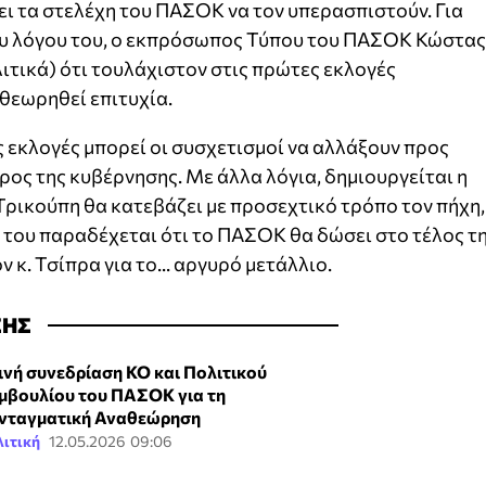
ει τα στελέχη του ΠΑΣΟΚ να τον υπερασπιστούν. Για
του λόγου του, ο εκπρόσωπος Τύπου του ΠΑΣΟΚ Κώστας
τικά) ότι τουλάχιστον στις πρώτες εκλογές
 θεωρηθεί επιτυχία.
ς εκλογές μπορεί οι συσχετισμοί να αλλάξουν προς
ρος της κυβέρνησης. Με άλλα λόγια, δημιουργείται η
ρικούπη θα κατεβάζει με προσεχτικό τρόπο τον πήχη,
 του παραδέχεται ότι το ΠΑΣΟΚ θα δώσει στο τέλος τ
 κ. Τσίπρα για το... αργυρό μετάλλιο.
ΣΗΣ
ινή συνεδρίαση ΚΟ και Πολιτικού
μβουλίου του ΠΑΣΟΚ για τη
νταγματική Αναθεώρηση
ιτική
12.05.2026 09:06