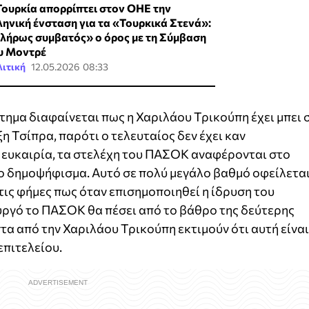
Τουρκία απορρίπτει στον ΟΗΕ την
ληνική ένσταση για τα «Τουρκικά Στενά»:
λήρως συμβατός» ο όρος με τη Σύμβαση
υ Μοντρέ
ιτική
12.05.2026 08:33
στημα διαφαίνεται πως η Χαριλάου Τρικούπη έχει μπει 
η Τσίπρα, παρότι ο τελευταίος δεν έχει καν
 ευκαιρία, τα στελέχη του ΠΑΣΟΚ αναφέρονται στο
στο δημοψήφισμα. Αυτό σε πολύ μεγάλο βαθμό οφείλετα
ις φήμες πως όταν επισημοποιηθεί η ίδρυση του
ργό το ΠΑΣΟΚ θα πέσει από το βάθρο της δεύτερης
στα από την Χαριλάου Τρικούπη εκτιμούν ότι αυτή είναι
επιτελείου.