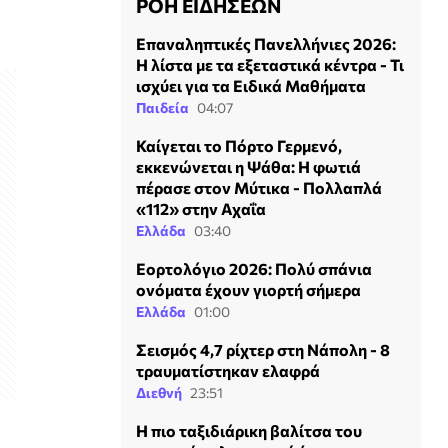
ΡΟΗ ΕΙΔΗΣΕΩΝ
Επαναληπτικές Πανελλήνιες 2026:
Η λίστα με τα εξεταστικά κέντρα - Τι
ισχύει για τα Ειδικά Μαθήματα
Παιδεία
04:07
Καίγεται το Πόρτο Γερμενό,
εκκενώνεται η Ψάθα: H φωτιά
πέρασε στον Μύτικα - Πολλαπλά
«112» στην Αχαΐα
Ελλάδα
03:40
Εορτολόγιο 2026: Πολύ σπάνια
ονόματα έχουν γιορτή σήμερα
Ελλάδα
01:00
Σεισμός 4,7 ρίχτερ στη Νάπολη - 8
τραυματίστηκαν ελαφρά
Διεθνή
23:51
Η πιο ταξιδιάρικη βαλίτσα του