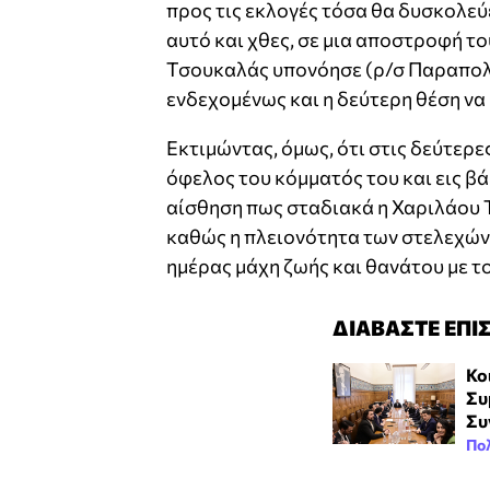
προς τις εκλογές τόσα θα δυσκολεύ
αυτό και χθες, σε μια αποστροφή 
Τσουκαλάς υπονόησε (ρ/σ Παραπολι
ενδεχομένως και η δεύτερη θέση να
Εκτιμώντας, όμως, ότι στις δεύτερε
όφελος του κόμματός του και εις βά
αίσθηση πως σταδιακά η Χαριλάου Τ
καθώς η πλειονότητα των στελεχών
ημέρας μάχη ζωής και θανάτου με τον
ΔΙΑΒΑΣΤΕ ΕΠΙ
Κο
Συ
Συ
Πολ