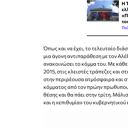
Η 
ελ
«Π
το
Πολ
Όπως και να έχει, το τελευταίο διά
μια άγονη αντιπαράθεση με τον Αλέξ
ανακοινώσει το κόμμα του. Με κάθε
2015, στις κλειστές τράπεζες και 
στην περιρέουσα ατμόσφαιρα και στ
κόμματος από τον πρώην πρωθυπου
θέσης και θα πάει στην τρίτη. Μάλι
και η «επιθυμία» του κυβερνητικού 