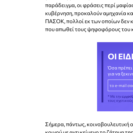
παράδειγμα, οι φράσεις περί μαφίας
κυβέρνηση, προκαλούν αμηχανία κα
ΠΑΣΟΚ, πολλοί εκ των οποίων δεν κ
που απωθεί τους ψηφοφόρους του 
ΟΙ ΕΙΔ
Όσα πρέπει 
για να ξεκι
* Με την εγγρα
τους σχετικού
Σήμερα, πάντως, κοινοβουλευτική 
κοινού με αντικείμενο το ζήτημα τ