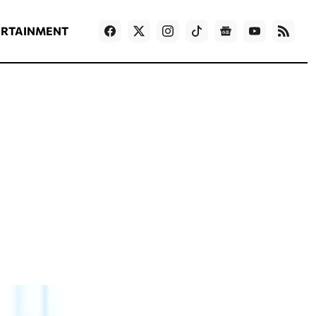
ΡΟΗ ΕΙΔΗΣΕΩΝ
T
NEWS IN ENGLISH
Games
ERTAINMENT