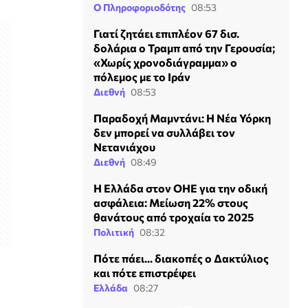
Ο Πληροφοριοδότης
08:53
Γιατί ζητάει επιπλέον 67 δισ.
δολάρια ο Τραμπ από την Γερουσία;
«Χωρίς χρονοδιάγραμμα» ο
πόλεμος με το Ιράν
Διεθνή
08:53
Παραδοχή Μαμντάνι: Η Νέα Υόρκη
δεν μπορεί να συλλάβει τον
Νετανιάχου
Διεθνή
08:49
Η Ελλάδα στον ΟΗΕ για την οδική
ασφάλεια: Μείωση 22% στους
θανάτους από τροχαία το 2025
Πολιτική
08:32
Πότε πάει... διακοπές ο Δακτύλιος
και πότε επιστρέφει
Ελλάδα
08:27