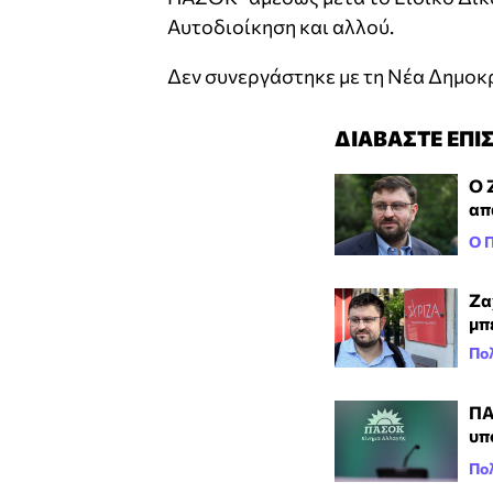
Αυτοδιοίκηση και αλλού.
Δεν συνεργάστηκε με τη Νέα Δημοκ
ΔΙΑΒΑΣΤΕ ΕΠΙ
Ο 
απ
Ο 
Ζα
μπ
Πολ
ΠΑ
υπ
Πολ