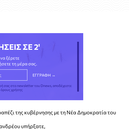
ΗΣΕΙΣ ΣΕ 2'
να ξέρετε
νήσετε τη μέρα σας.
φή σας στο newsletter του Dnews, αποδέχεστε
ς όρους χρήσης
ραπέζι της κυβέρνησης με τη Νέα Δημοκρατία του
πανδρέου υπήρξατε,