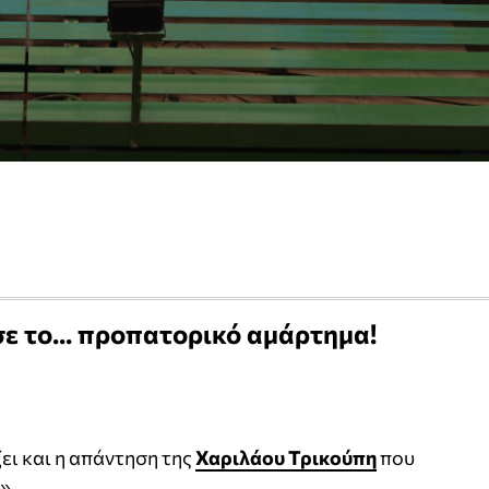
σε το... προπατορικό αμάρτημα!
ει και η απάντηση της
Χαριλάου Τρικούπη
που
».