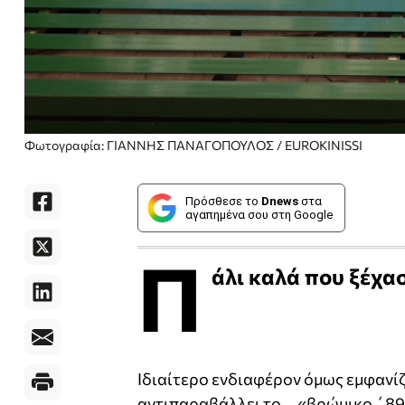
Φωτογραφία: ΓΙΑΝΝΗΣ ΠΑΝΑΓΟΠΟΥΛΟΣ / EUROKINISSI
Πρόσθεσε το
Dnews
στα
αγαπημένα σου στη Google
Π
άλι καλά που ξέχα
Ιδιαίτερο ενδιαφέρον όμως εμφανίζ
αντιπαραβάλλει το ... «βρώμικο ΄89