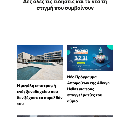
Δες όλες τις ειδήσεις και τα νέα τη
στιγμή που συμβαίνουν
Νέο Πρόγραμμα
Αποφοίτων της Allwyn
Η μεγάλη επιστροφή
Hellas για τους
ενός ξενοδοχείου που
επαγγελματίες του
δεν ξέχασε το παρελθόν
αύριο
του