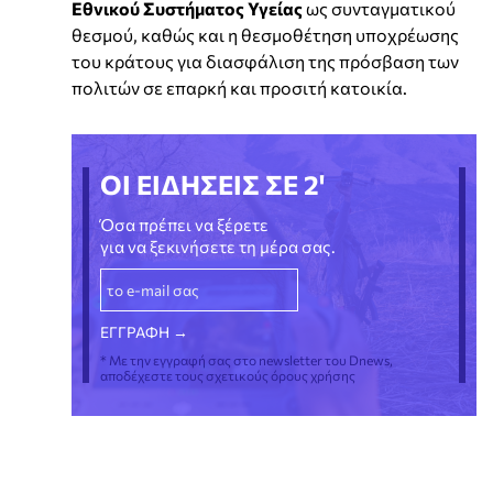
Εθνικού Συστήματος Υγείας
ως συνταγματικού
θεσμού, καθώς και η θεσμοθέτηση υποχρέωσης
του κράτους για διασφάλιση της πρόσβαση των
πολιτών σε επαρκή και προσιτή κατοικία.
ΟΙ ΕΙΔΗΣΕΙΣ ΣΕ 2'
Όσα πρέπει να ξέρετε
για να ξεκινήσετε τη μέρα σας.
* Με την εγγραφή σας στο newsletter του Dnews,
αποδέχεστε τους σχετικούς όρους χρήσης