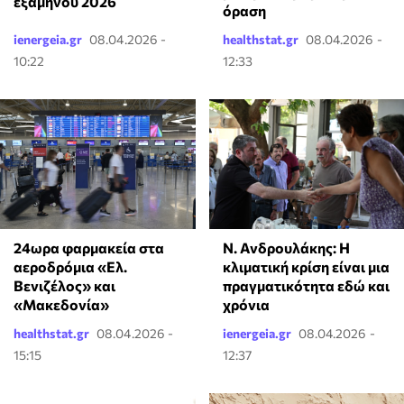
εξαμήνου 2026
όραση
ienergeia.gr
08.04.2026 -
healthstat.gr
08.04.2026 -
10:22
12:33
24ωρα φαρμακεία στα
Ν. Ανδρουλάκης: Η
αεροδρόμια «Ελ.
κλιματική κρίση είναι μια
Βενιζέλος» και
πραγματικότητα εδώ και
«Μακεδονία»
χρόνια
healthstat.gr
08.04.2026 -
ienergeia.gr
08.04.2026 -
15:15
12:37