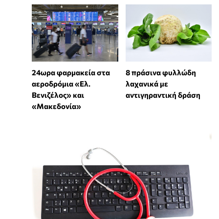
24ωρα φαρμακεία στα
8 πράσινα φυλλώδη
αεροδρόμια «Ελ.
λαχανικά με
Βενιζέλος» και
αντιγηραντική δράση
«Μακεδονία»