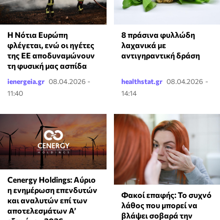
Η Νότια Ευρώπη
8 πράσινα φυλλώδη
φλέγεται, ενώ οι ηγέτες
λαχανικά με
της ΕΕ αποδυναμώνουν
αντιγηραντική δράση
τη φυσική μας ασπίδα
ienergeia.gr
08.04.2026 -
healthstat.gr
08.04.2026 -
11:40
14:14
Cenergy Holdings: Αύριο
η ενημέρωση επενδυτών
Φακοί επαφής: Το συχνό
και αναλυτών επί των
λάθος που μπορεί να
αποτελεσμάτων A’
βλάψει σοβαρά την