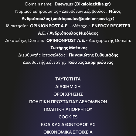
Domain name:
Dnews.gr (Dikaiologitika.gr)
Νόμιμος Εκπρόσωπος - Διευθύνων Σύμβουλος:
Νίκος
Ανδριόπουλος (andriopoulos@opinion-post.gr)
Ιδιοκτησία:
OPINIONPOST A.E.
- Μέτοχοι:
ENERGY REGISTER
Α.Ε. / Ανδριόπουλος Νικόλαος
Δικαιούχος Domain:
OPINIONPOST A.E.
- Διαχειριστής Domain:
Σωτήρης Μπέσκος
Διευθυντής Ιστοσελίδας:
Παναγιώτης Ευθυμιάδης
Διευθυντής Σύνταξης:
Κώστας Σαρρηκώστας
ΤΑΥΤΟΤΗΤΑ
ΔΙΑΦΗΜΙΣΗ
ΟΡΟΙ ΧΡΗΣΗΣ
ΠΟΛΙΤΙΚΗ ΠΡΟΣΤΑΣΙΑΣ ΔΕΔΟΜΕΝΩΝ
ΠΟΛΙΤΙΚΗ ΑΠΟΡΡΗΤΟΥ
COOKIES
ΚΩΔΙΚΑΣ ΔΕΟΝΤΟΛΟΓΙΑΣ
ΟΙΚΟΝΟΜΙΚΑ ΣΤΟΙΧΕΙΑ