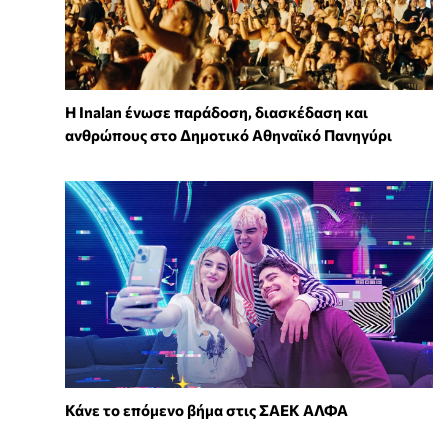
Η Inalan ένωσε παράδοση, διασκέδαση και
ανθρώπους στο Δημοτικό Αθηναϊκό Πανηγύρι
Κάνε το επόμενο βήμα στις ΣΑΕΚ ΑΛΦΑ