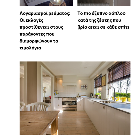
Λογαριασμοί ρεύματος:
To πιο έξυπνο «όπλο»
Οι εκλογές
κατά της ζέστης που
προστίθενται στους
βρίσκεται σε κάθε σπίτι
παράγοντες που
διαμορφώνουν τα
τιμολόγια