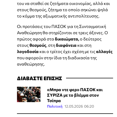
του να σταθεί σε ζητήματα οικονομίας, αλλά και
στους θεσμούς, ζήτημα το οποίο σηκώνει ψηλά
το κόμμα της αξιωματικής αντιπολίτευσης.
Οι προτάσεις του ΠΑΣΟΚ για τη Συνταγματική
Αναθεώρηση θα στηρίζονται σε τρεις άξονες. Ο
πρώτος αφορά στα
δικαιώματα,
ο δεύτερος
στους
θεσμούς
, στη
διαφάνεια
και στη
λογοδοσία
και ο τρίτος έχει σχέση με τις
αλλαγές
που αφορούν στην ίδια τη διαδικασία της
αναθεώρησης.
ΔΙΑΒΑΣΤΕ ΕΠΙΣΗΣ
«Μπρα ντε φερ» ΠΑΣΟΚ και
ΣΥΡΙΖΑ με το βλέμμα στον
Τσίπρα
Πολιτική
12.05.2026 06:20