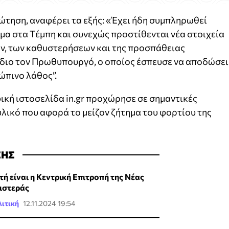
ώτηση, αναφέρει τα εξής: «Έχει ήδη συμπληρωθεί
ημα στα Τέμπη και συνεχώς προστίθενται νέα στοιχεία
ν, των καθυστερήσεων και της προσπάθειας
ίδιο τον Πρωθυπουργό, ο οποίος έσπευσε να αποδώσει
ώπινο λάθος”.
φική ιστοσελίδα in.gr προχώρησε σε σημαντικές
υλικό που αφορά το μείζον ζήτημα του φορτίου της
ΣΗΣ
τή είναι η Κεντρική Επιτροπή της Νέας
ιστεράς
ιτική
12.11.2024 19:54