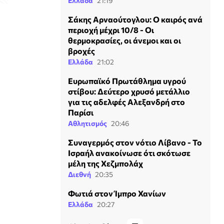
Ελλάδα
21:19
Σάκης Αρναούτογλου: Ο καιρός ανά
περιοχή μέχρι 10/8 - Οι
θερμοκρασίες, οι άνεμοι και οι
βροχές
Ελλάδα
21:02
Ευρωπαϊκό Πρωτάθλημα υγρού
στίβου: Δεύτερο χρυσό μετάλλιο
για τις αδελφές Αλεξανδρή στο
Παρίσι
Αθλητισμός
20:46
Συναγερμός στον νότιο Λίβανο - Το
Ισραήλ ανακοίνωσε ότι σκότωσε
μέλη της Χεζμπολάχ
Διεθνή
20:35
Φωτιά στον Ίμπρο Χανίων
Ελλάδα
20:27