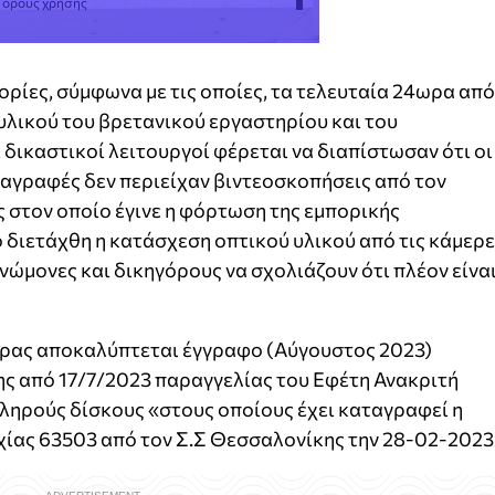
ς όρους χρήσης
ρίες, σύμφωνα με τις οποίες, τα τελευταία 24ωρα από
 υλικού του βρετανικού εργαστηρίου και του
 δικαστικοί λειτουργοί φέρεται να διαπίστωσαν ότι οι
ταγραφές δεν περιείχαν βιντεοσκοπήσεις από τον
 στον οποίο έγινε η φόρτωση της εμπορικής
ό διετάχθη η κατάσχεση οπτικού υλικού από τις κάμερ
νώμονες και δικηγόρους να σχολιάζουν ότι πλέον είνα
μέρας αποκαλύπτεται έγγραφο (Αύγουστος 2023)
ης από 17/7/2023 παραγγελίας του Εφέτη Ανακριτή
ληρούς δίσκους «στους οποίους έχει καταγραφεί η
ίας 63503 από τον Σ.Σ Θεσσαλονίκης την 28-02-2023