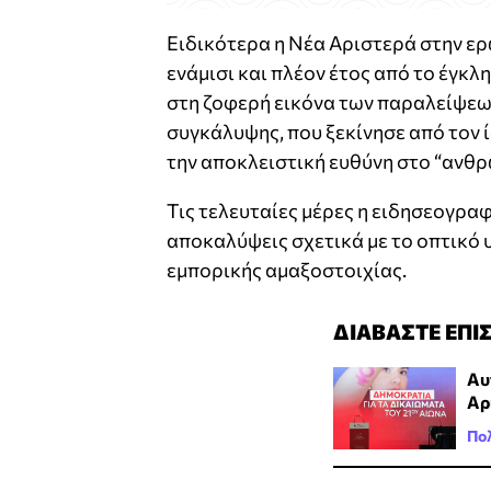
Ειδικότερα η Νέα Αριστερά στην ερ
ενάμισι και πλέον έτος από το έγκλ
στη ζοφερή εικόνα των παραλείψεω
συγκάλυψης, που ξεκίνησε από τον 
την αποκλειστική ευθύνη στο “ανθρ
Τις τελευταίες μέρες η ειδησεογρα
αποκαλύψεις σχετικά με το οπτικό 
εμπορικής αμαξοστοιχίας.
ΔΙΑΒΑΣΤΕ ΕΠΙ
Αυ
Αρ
Πολ