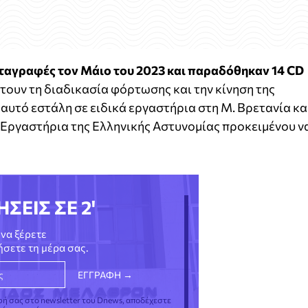
αταγραφές τον Μάιο του 2023 και παραδόθηκαν 14 CD
τουν τη διαδικασία φόρτωσης και την κίνηση της
 αυτό εστάλη σε ειδικά εργαστήρια στη Μ. Βρετανία κα
 Εργαστήρια της Ελληνικής Αστυνομίας προκειμένου ν
ΗΣΕΙΣ ΣΕ 2'
να ξέρετε
νήσετε τη μέρα σας.
φή σας στο newsletter του Dnews, αποδέχεστε