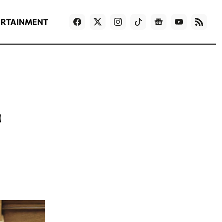
ΡΟΗ ΕΙΔΗΣΕΩΝ
T
NEWS IN ENGLISH
Games
ERTAINMENT
α