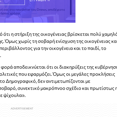
φή σας στο newsletter του Dnews, αποδέχεστε
ς όρους χρήσης
ό ότι η στήριξη της οικογένειας βρίσκεται πολύ χαμηλ
ς. Όμως χωρίς τη σοβαρή ενίσχυση της οικογένειας κα
περιβάλλοντος για την οικογένεια και το παιδί, το
.
 φορά αποδεικνύεται ότι οι διακηρύξεις της κυβέρνησ
ολιτικές που εφαρμόζει. Όμως οι μεγάλες προκλήσεις
το Δημογραφικό, δεν αντιμετωπίζονται με
 σοβαρό, συνεκτικό μακρόπνοο σχέδιο και πρωτίστως 
με ψίχουλα».