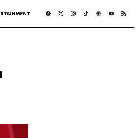
ΡΟΗ ΕΙΔΗΣΕΩΝ
T
NEWS IN ENGLISH
Games
ERTAINMENT
η