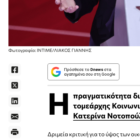
Φωτογραφία: INTIME/ΛΙΑΚΟΣ ΓΙΑΝΝΗΣ
Πρόσθεσε το
Dnews
στα
αγαπημένα σου στη Google
Η
πραγματικότητα δι
τομεάρχης Κοινωνι
Κατερίνα Νοτοπού
Δριμεία κριτική για το ύψος των ο