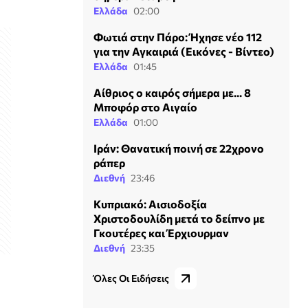
Ελλάδα
02:00
Φωτιά στην Πάρο: Ήχησε νέο 112
για την Αγκαιριά (Εικόνες - Βίντεο)
Ελλάδα
01:45
Αίθριος ο καιρός σήμερα με... 8
Μποφόρ στο Αιγαίο
Ελλάδα
01:00
Ιράν: Θανατική ποινή σε 22χρονο
ράπερ
Διεθνή
23:46
Κυπριακό: Αισιοδοξία
Χριστοδουλίδη μετά το δείπνο με
Γκουτέρες και Έρχιουρμαν
Διεθνή
23:35
Όλες Οι Ειδήσεις