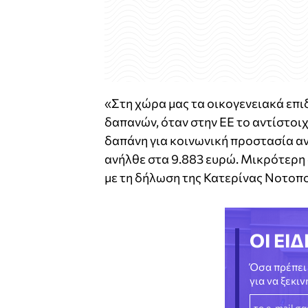
«Στη χώρα μας τα οικογενειακά επ
δαπανών, όταν στην ΕΕ το αντίστοιχ
δαπάνη για κοινωνική προστασία αν
ανήλθε στα 9.883 ευρώ. Μικρότερη
με τη δήλωση της Κατερίνας Νοτοπ
ΟΙ ΕΙΔ
Όσα πρέπει 
για να ξεκι