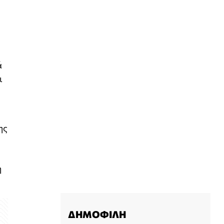
ά
ι
ης
η
ΔΗΜΟΦΙΛΗ