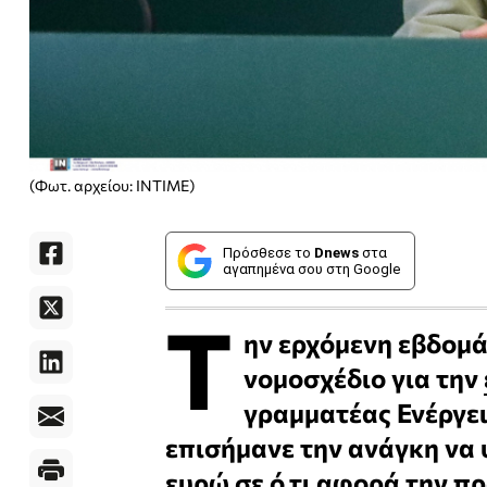
(Φωτ. αρχείου: INTIME)
Πρόσθεσε το
Dnews
στα
αγαπημένα σου στη Google
Τ
ην ερχόμενη εβδομά
νομοσχέδιο για την
γραμματέας Ενέργει
επισήμανε την ανάγκη να 
ευρώ σε ό,τι αφορά την π