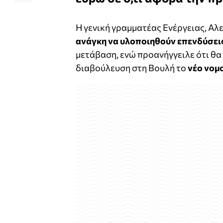
Η γενική γραμματέας Ενέργειας, Αλ
ανάγκη να υλοποιηθούν επενδύσεις
μετάβαση, ενώ προανήγγειλε ότι θα
διαβούλευση στη Βουλή το
νέο νομο