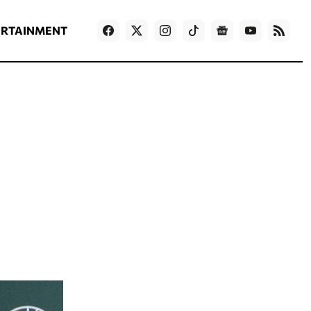
ΡΟΗ ΕΙΔΗΣΕΩΝ
T
NEWS IN ENGLISH
Games
ERTAINMENT