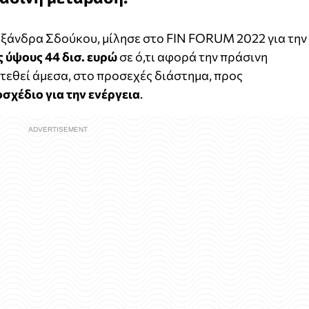
εξάνδρα Σδούκου, μίλησε στο FIN FORUM 2022 για την
 ύψους 44 δισ. ευρώ
σε ό,τι αφορά την πράσινη
 τεθεί άμεσα, στο προσεχές διάστημα, προς
σχέδιο για την ενέργεια
.