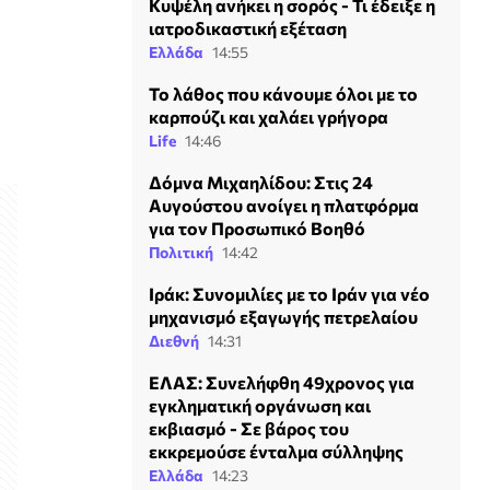
Κυψέλη ανήκει η σορός - Τι έδειξε η
ιατροδικαστική εξέταση
Ελλάδα
14:55
Το λάθος που κάνουμε όλοι με το
καρπούζι και χαλάει γρήγορα
Life
14:46
Δόμνα Μιχαηλίδου: Στις 24
Αυγούστου ανοίγει η πλατφόρμα
για τον Προσωπικό Βοηθό
Πολιτική
14:42
Ιράκ: Συνομιλίες με το Ιράν για νέο
μηχανισμό εξαγωγής πετρελαίου
Διεθνή
14:31
ΕΛΑΣ: Συνελήφθη 49χρονος για
εγκληματική οργάνωση και
εκβιασμό - Σε βάρος του
εκκρεμούσε ένταλμα σύλληψης
Ελλάδα
14:23