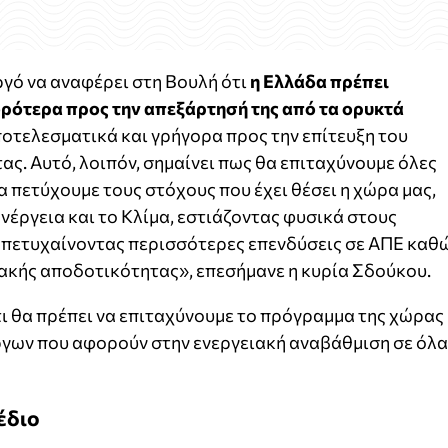
γό να αναφέρει στη Βουλή ότι
η Ελλάδα πρέπει
ορότερα προς την απεξάρτησή της από τα ορυκτά
ποτελεσματικά και γρήγορα προς την επίτευξη του
ας. Αυτό, λοιπόν, σημαίνει πως θα επιταχύνουμε όλες
να πετύχουμε τους στόχους που έχει θέσει η χώρα μας,
Ενέργεια και το Κλίμα, εστιάζοντας φυσικά στους
ι πετυχαίνοντας περισσότερες επενδύσεις σε ΑΠΕ καθ
ιακής αποδοτικότητας», επεσήμανε η κυρία Σδούκου.
ι θα πρέπει να επιταχύνουμε το πρόγραμμα της χώρας
ργων που αφορούν στην ενεργειακή αναβάθμιση σε όλα
έδιο