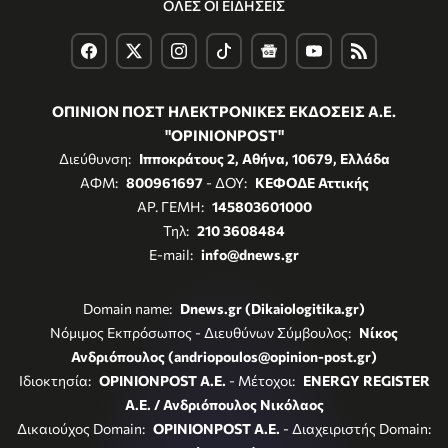
ΟΛΕΣ ΟΙ ΕΙΔΗΣΕΙΣ
ΟΠΙΝΙΟΝ ΠΟΣΤ ΗΛΕΚΤΡΟΝΙΚΕΣ ΕΚΔΟΣΕΙΣ Α.Ε.
"OPINIONPOST"
Διεύθυνση:
Ιπποκράτους 2, Αθήνα, 10679, Ελλάδα
ΑΦΜ:
800961697
- ΔΟΥ:
ΚΕΦΟΔΕ Αττικής
ΑΡ. ΓΕΜΗ:
145803601000
Τηλ:
210 3608484
E-mail:
info@dnews.gr
Domain name:
Dnews.gr (Dikaiologitika.gr)
Νόμιμος Εκπρόσωπος - Διευθύνων Σύμβουλος:
Νίκος
Ανδριόπουλος (andriopoulos@opinion-post.gr)
Ιδιοκτησία:
OPINIONPOST A.E.
- Μέτοχοι:
ENERGY REGISTER
Α.Ε. / Ανδριόπουλος Νικόλαος
Δικαιούχος Domain:
OPINIONPOST A.E.
- Διαχειριστής Domain: