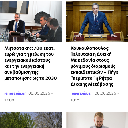
Μητσοτάκης: 700 εκατ.
Κουκουλόπουλος:
ευρώ για τη μείωση του
Τελευταία η Δυτική
ενεργειακού κόστους
Μακεδονία στους
και την ενεργειακή
μόνιμους διορισμούς
αναβάθμιση της
εκπαιδευτικών – Πήγε
μεταποίησης ως το 2030
“περίπατο” η Ρήτρα
Δίκαιης Μετάβασης
ienergeia.gr
08.06.2026 -
ienergeia.gr
08.06.2026 -
12:08
10:25