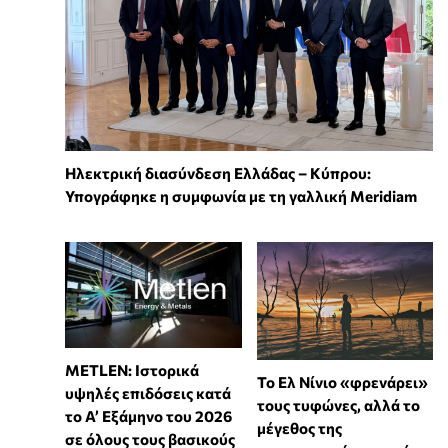
Ηλεκτρική διασύνδεση Ελλάδας – Κύπρου:
Υπογράφηκε η συμφωνία με τη γαλλική Meridiam
METLEN: Ιστορικά
Το Ελ Νίνιο «φρενάρει»
υψηλές επιδόσεις κατά
τους τυφώνες, αλλά το
το Α’ Εξάμηνο του 2026
μέγεθος της
σε όλους τους βασικούς