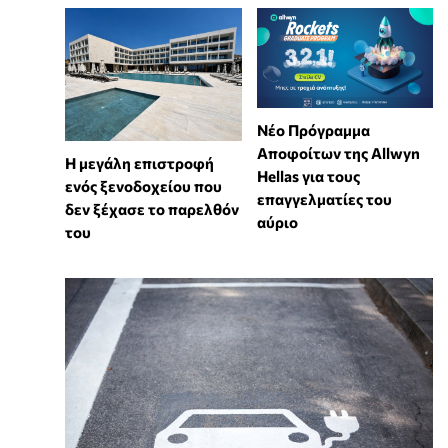
Νέο Πρόγραμμα
Αποφοίτων της Allwyn
Η μεγάλη επιστροφή
Hellas για τους
ενός ξενοδοχείου που
επαγγελματίες του
δεν ξέχασε το παρελθόν
αύριο
του