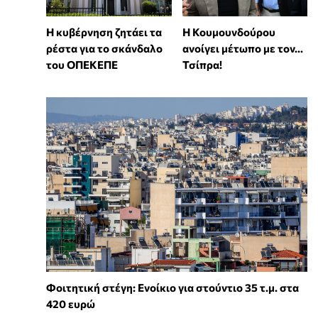
Η κυβέρνηση ζητάει τα
Η Κουμουνδούρου
ρέστα για το σκάνδαλο
ανοίγει μέτωπο με τον...
του ΟΠΕΚΕΠΕ
Τσίπρα!
Φοιτητική στέγη: Ενοίκιο για στούντιο 35 τ.μ. στα
420 ευρώ