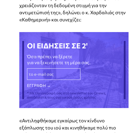
χρειάζονταν τη δεδομένη στιγμή για την
αντιμετώπισή της», δηλώνει ο κ. Χαρδαλιάς στην
«Καθημερινή» και συνεχίζει:
ΟΙ ΕΙΔΗΣΕΙΣ ΣΕ 2'
Όσα πρέπει να ξέρετε
για να ξεκινήσετε τη μέρα σας.
* Με την εγγραφή σας στο newsletter του Dnews,
αποδέχεστε τους σχετικούς όρους χρήσης
«Αντιληφθήκαμε εγκαίρως τον κίνδυνο
εξάπλωσης του ιού και κινηθήκαμε πολύ πιο