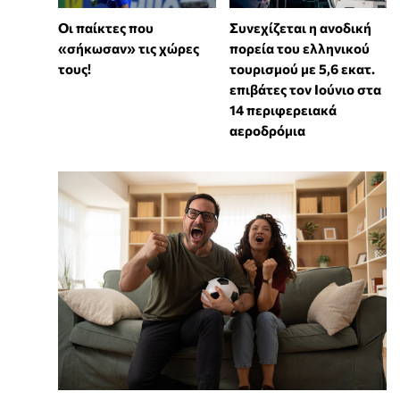
Συνεχίζεται η ανοδική
Οι παίκτες που
πορεία του ελληνικού
«σήκωσαν» τις χώρες
τουρισμού με 5,6 εκατ.
τους!
επιβάτες τον Ιούνιο στα
14 περιφερειακά
αεροδρόμια