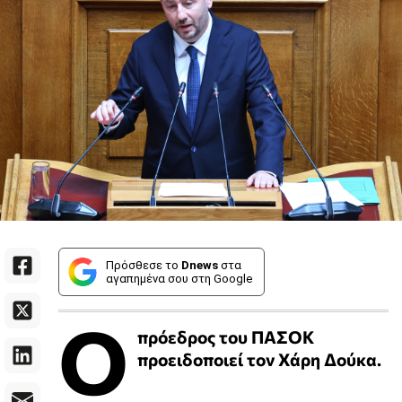
Πρόσθεσε το
Dnews
στα
αγαπημένα σου στη Google
Ο
πρόεδρος του ΠΑΣΟΚ
προειδοποιεί τον Χάρη Δούκα.