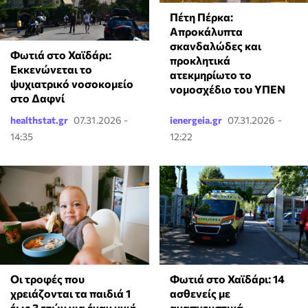
Πέτη Πέρκα:
Απροκάλυπτα
σκανδαλώδες και
Φωτιά στο Χαϊδάρι:
προκλητικά
Εκκενώνεται το
ατεκμηρίωτο το
ψυχιατρικό νοσοκομείο
νομοσχέδιο του ΥΠΕΝ
στο Δαφνί
healthstat.gr
07.31.2026 -
ienergeia.gr
07.31.2026 -
14:35
12:22
Οι τροφές που
Φωτιά στο Χαϊδάρι: 14
χρειάζονται τα παιδιά 1
ασθενείς με
έως 3 ετών για έναν υγιή
αναπνευστικά