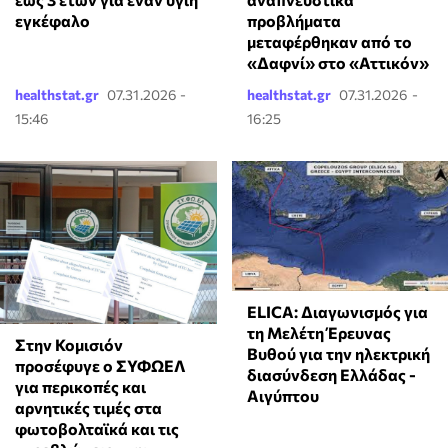
εγκέφαλο
προβλήματα
μεταφέρθηκαν από το
«Δαφνί» στο «Αττικόν»
healthstat.gr
07.31.2026 -
healthstat.gr
07.31.2026 -
15:46
16:25
ELICA: Διαγωνισμός για
τη Μελέτη Έρευνας
Στην Κομισιόν
Βυθού για την ηλεκτρική
προσέφυγε ο ΣΥΦΩΕΛ
διασύνδεση Ελλάδας -
για περικοπές και
Αιγύπτου
αρνητικές τιμές στα
φωτοβολταϊκά και τις