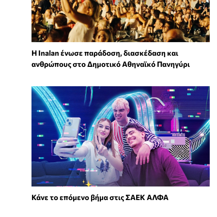
Η Inalan ένωσε παράδοση, διασκέδαση και
ανθρώπους στο Δημοτικό Αθηναϊκό Πανηγύρι
Κάνε το επόμενο βήμα στις ΣΑΕΚ ΑΛΦΑ