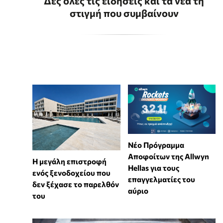
Δες όλες τις ειδήσεις και τα νέα τη
στιγμή που συμβαίνουν
Νέο Πρόγραμμα
Αποφοίτων της Allwyn
Η μεγάλη επιστροφή
Hellas για τους
ενός ξενοδοχείου που
επαγγελματίες του
δεν ξέχασε το παρελθόν
αύριο
του