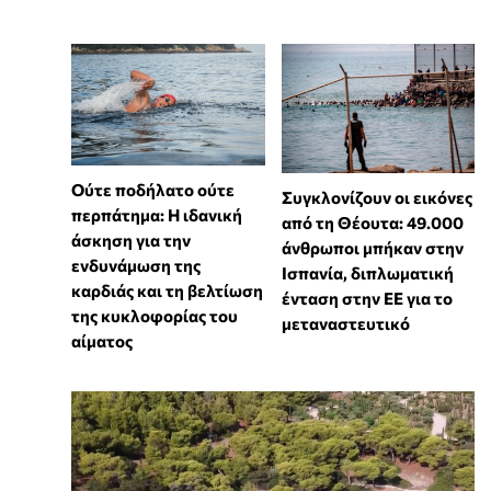
Ούτε ποδήλατο ούτε
Συγκλονίζουν οι εικόνες
περπάτημα: Η ιδανική
από τη Θέουτα: 49.000
άσκηση για την
άνθρωποι μπήκαν στην
ενδυνάμωση της
Ισπανία, διπλωματική
καρδιάς και τη βελτίωση
ένταση στην ΕΕ για το
της κυκλοφορίας του
μεταναστευτικό
αίματος