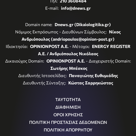
Τηλ:
210 3608484
E-mail:
info@dnews.gr
Domain name:
Dnews.gr (Dikaiologitika.gr)
Νόμιμος Εκπρόσωπος - Διευθύνων Σύμβουλος:
Νίκος
Ανδριόπουλος (andriopoulos@opinion-post.gr)
Ιδιοκτησία:
OPINIONPOST A.E.
- Μέτοχοι:
ENERGY REGISTER
Α.Ε. / Ανδριόπουλος Νικόλαος
Δικαιούχος Domain:
OPINIONPOST A.E.
- Διαχειριστής Domain:
Σωτήρης Μπέσκος
Διευθυντής Ιστοσελίδας:
Παναγιώτης Ευθυμιάδης
Διευθυντής Σύνταξης:
Κώστας Σαρρηκώστας
ΤΑΥΤΟΤΗΤΑ
ΔΙΑΦΗΜΙΣΗ
ΟΡΟΙ ΧΡΗΣΗΣ
ΠΟΛΙΤΙΚΗ ΠΡΟΣΤΑΣΙΑΣ ΔΕΔΟΜΕΝΩΝ
ΠΟΛΙΤΙΚΗ ΑΠΟΡΡΗΤΟΥ