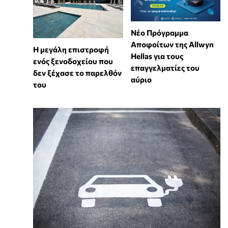
Νέο Πρόγραμμα
Αποφοίτων της Allwyn
Η μεγάλη επιστροφή
Hellas για τους
ενός ξενοδοχείου που
επαγγελματίες του
δεν ξέχασε το παρελθόν
αύριο
του