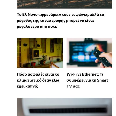
Το Ελ Νίνιο «φρενάρει» τους τυφώνες, αλλά το
μέγεθος της καταστροφής μπορεί να είναι
μεγαλύτερο από ποτέ
Wi-Fi vs Ethernet: Τι
Πόσο ασφαλές είναι το
συμφέρει για τη Smart
κλιματιστικό όταν έξω
TV σας
έχει καπνό;