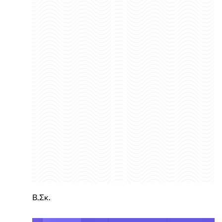
Β.Σκ.