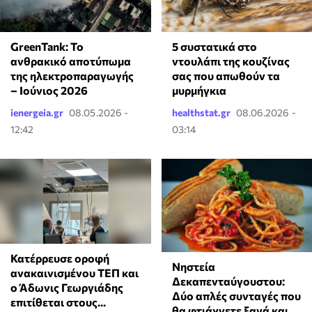
GreenTank: Το
⁠5 συστατικά στο
ανθρακικό αποτύπωμα
ντουλάπι της κουζίνας
της ηλεκτροπαραγωγής
σας που απωθούν τα
– Ιούνιος 2026
μυρμήγκια
ienergeia.gr
08.05.2026 -
healthstat.gr
08.06.2026 -
12:42
03:14
Κατέρρευσε οροφή
Νηστεία
ανακαινισμένου ΤΕΠ και
Δεκαπενταύγουστου:
ο Άδωνις Γεωργιάδης
Δύο απλές συνταγές που
επιτίθεται στους...
θα φτιάχνετε ξανά και