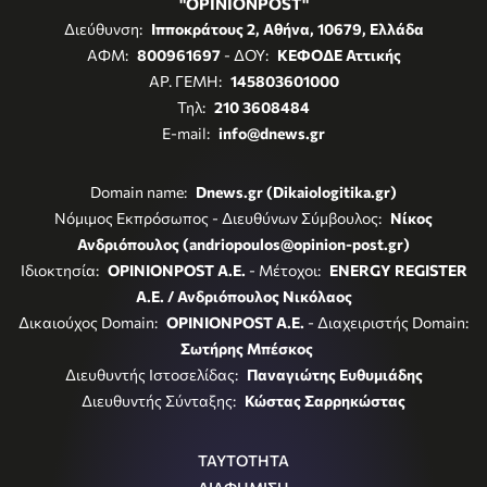
"OPINIONPOST"
Διεύθυνση:
Ιπποκράτους 2, Αθήνα, 10679, Ελλάδα
ΑΦΜ:
800961697
- ΔΟΥ:
ΚΕΦΟΔΕ Αττικής
ΑΡ. ΓΕΜΗ:
145803601000
Τηλ:
210 3608484
E-mail:
info@dnews.gr
Domain name:
Dnews.gr (Dikaiologitika.gr)
Νόμιμος Εκπρόσωπος - Διευθύνων Σύμβουλος:
Νίκος
Ανδριόπουλος (andriopoulos@opinion-post.gr)
Ιδιοκτησία:
OPINIONPOST A.E.
- Μέτοχοι:
ENERGY REGISTER
Α.Ε. / Ανδριόπουλος Νικόλαος
Δικαιούχος Domain:
OPINIONPOST A.E.
- Διαχειριστής Domain:
Σωτήρης Μπέσκος
Διευθυντής Ιστοσελίδας:
Παναγιώτης Ευθυμιάδης
Διευθυντής Σύνταξης:
Κώστας Σαρρηκώστας
ΤΑΥΤΟΤΗΤΑ