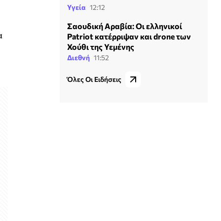
Υγεία
12:12
Σαουδική Αραβία: Οι ελληνικοί
α
Patriot κατέρριψαν και drone των
Χούθι της Υεμένης
Διεθνή
11:52
Όλες Οι Ειδήσεις