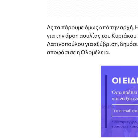
Ας τα πάρουμε όμως από την αρχή. 
για την άρση ασυλίας του Κυριάκο
Λατινοπούλου για εξύβριση, δημόσ
αποφάσισε η Ολομέλεια.
ΟΙ ΕΙΔ
Όσα πρέπει 
για να ξεκι
* Με την εγγρα
τους σχετικού