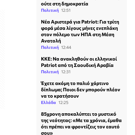
ούτε στη δημοκρατία
Πολιτική
12:51
Νέα Αριστερά για Patriot: Για τρίτη
φορά μέσα λίγους μήνες ενεπλάκη
στον πόλεμο των ΗΠΑ στη Μέση
Ανατολή
Πολιτική
12:44
ΚΚΕ: Να ανακληθούν οι ελληνικοί
Patriot από τη Σαουδική Αραβία
Πολιτική
12:31
Έχετε ακόμη το παλιό χάρτινο
δίπλωμα; Ποιοι δεν μπορούν πλέον
να το κρατήσουν
Ελλάδα
12:25
85χρονη αποκαλύπτει το μυστικό
της νεότητας: «Με τα χρόνια, έμαθα
ότι πρέπει να φροντίζεις τον εαυτό
σου»