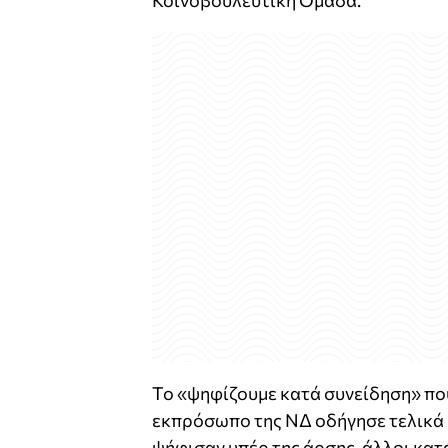
Κοινοβουλευτική Ομάδα.
Το «ψηφίζουμε κατά συνείδηση» πο
εκπρόσωπο της ΝΔ οδήγησε τελικά σ
ψήφισαν υπέρ της άρσης, άλλοι κατ