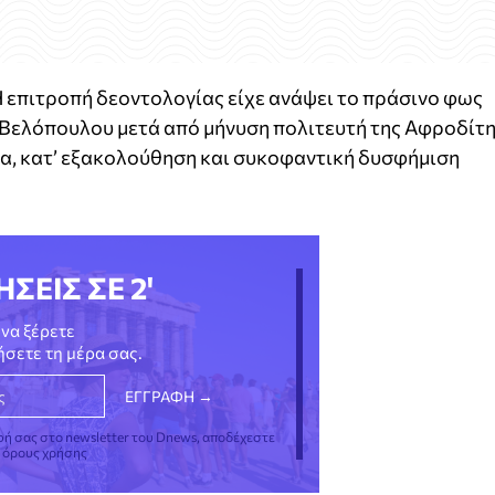
Η επιτροπή δεοντολογίας είχε ανάψει το πράσινο φως
υ Βελόπουλου μετά από μήνυση πολιτευτή της Αφροδίτ
ια, κατ’ εξακολούθηση και συκοφαντική δυσφήμιση
ΗΣΕΙΣ ΣΕ 2'
να ξέρετε
νήσετε τη μέρα σας.
φή σας στο newsletter του Dnews, αποδέχεστε
ς όρους χρήσης