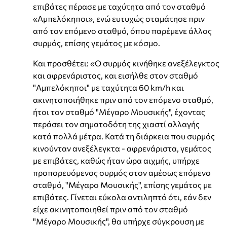
επιβάτες πέρασε με ταχύτητα από τον σταθμό
«Αμπελόκηποι», ενώ ευτυχώς σταμάτησε πριν
από τον επόμενο σταθμό, όπου παρέμενε άλλος
συρμός, επίσης γεμάτος με κόσμο.
Και προσθέτει: «Ο συρμός κινήθηκε ανεξέλεγκτος
και αφρενάριστος, και εισήλθε στον σταθμό
"Αμπελόκηποι" με ταχύτητα 60 km/h και
ακινητοποιήθηκε πριν από τον επόμενο σταθμό,
ήτοι τον σταθμό "Μέγαρο Μουσικής", έχοντας
περάσει τον σηματοδότη της χιαστί αλλαγής
κατά πολλά μέτρα. Κατά τη διάρκεια που συρμός
κινούνταν ανεξέλεγκτα - αφρενάριστα, γεμάτος
με επιβάτες, καθώς ήταν ώρα αιχμής, υπήρχε
προπορευόμενος συρμός στον αμέσως επόμενο
σταθμό, "Μέγαρο Μουσικής", επίσης γεμάτος με
επιβάτες. Γίνεται εύκολα αντιληπτό ότι, εάν δεν
είχε ακινητοποιηθεί πριν από τον σταθμό
"Μέγαρο Μουσικής", θα υπήρχε σύγκρουση με