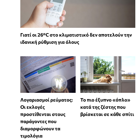
Γιατί οι 26°C στο κλιματιστικό δεν αποτελούν την
ιδανική ρύθμιση για όλους
Λογαριασμοί ρεύματος:
To πιο έξυπνο «όπλο»
Οι εκλογές
κατά της ζέστης που
προστίθενται στους
βρίσκεται σε κάθε σπίτι
παράγοντες που
διαμορφώνουν τα
τιμολόγια