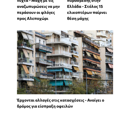
νύχτα - Μάχη με τις
πυρόσβεσης στην
αναζωπυρώσεις να μην
Ελλάδα - Στόλος 15
περάσουν οι φλόγες
ελικοπτέρων παίρνει
προς Αλεποχώρι
θέση μάχης
Έρχονται αλλαγές στις κατασχέσεις - Ανοίγει ο
δρόμος για είσπραξη οφειλών