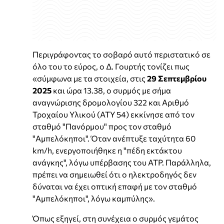
Περιγράφοντας το σοβαρό αυτό περιστατικό σε
όλο του το εύρος, ο Δ. Γουρτής τονίζει πως
«σύμφωνα με τα στοιχεία, στις
29 Σεπτεμβρίου
2025
και ώρα 13.38, ο συρμός με σήμα
αναγνώρισης δρομολογίου 322 και Αριθμό
Τροχαίου Υλικού (ΑΤΥ 54) εκκίνησε από τον
σταθμό "Πανόρμου" προς τον σταθμό
"Αμπελόκηποι". Όταν ανέπτυξε ταχύτητα 60
km/h, ενεργοποιήθηκε η "πέδη εκτάκτου
ανάγκης", λόγω υπέρβασης του ATP. Παράλληλα,
πρέπει να σημειωθεί ότι ο ηλεκτροδηγός δεν
δύναται να έχει οπτική επαφή με τον σταθμό
"Αμπελόκηποι", λόγω καμπύλης».
Όπως εξηγεί, στη συνέχεια ο συρμός γεμάτος