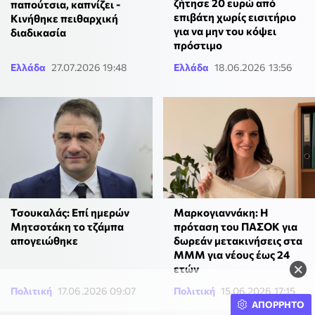
ζήτησε 20 ευρώ από
παπούτσια, καπνίζει -
επιβάτη χωρίς εισιτήριο
Κινήθηκε πειθαρχική
για να μην του κόψει
διαδικασία
πρόστιμο
Ελλάδα
27.07.2026 19:48
Ελλάδα
18.06.2026 13:56
Τσουκαλάς: Επί ημερών
Μαρκογιαννάκη: Η
Μητσοτάκη το τζάμπα
πρόταση του ΠΑΣΟΚ για
απογειώθηκε
δωρεάν μετακινήσεις στα
ΜΜΜ για νέους έως 24
×
ετών
Πολιτική
17.06.2026 09:07
Πολιτική
15.06.2026 17:15
ΑΠΟΡΡΗΤΟ