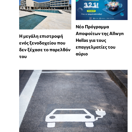
Νέο Πρόγραμμα
Αποφοίτων της Allwyn
Η μεγάλη επιστροφή
Hellas για τους
ενός ξενοδοχείου που
επαγγελματίες του
δεν ξέχασε το παρελθόν
αύριο
του