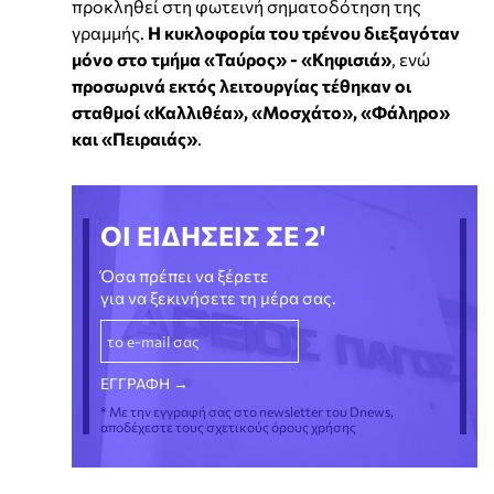
προκληθεί στη φωτεινή σηματοδότηση της
γραμμής.
Η κυκλοφορία του τρένου διεξαγόταν
μόνο στο τμήμα «Ταύρος» - «Κηφισιά»
, ενώ
προσωρινά εκτός λειτουργίας τέθηκαν οι
σταθμοί «Καλλιθέα», «Μοσχάτο», «Φάληρο»
και «Πειραιάς»
.
ΟΙ ΕΙΔΗΣΕΙΣ ΣΕ 2'
Όσα πρέπει να ξέρετε
για να ξεκινήσετε τη μέρα σας.
* Με την εγγραφή σας στο newsletter του Dnews,
αποδέχεστε τους σχετικούς όρους χρήσης