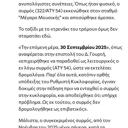
ανυπολόγιστες συνέπειες. Όπως ήταν φυσικό, ο
συρμός (322/ΑΤΥ 54) εκκενώθηκε στον σταθμό
"Μέγαρο Μουσικής" και αποσύρθηκε άμεσα».
Το ταξίδι με το «τρενάκι του τρόμου» όμως δεν
σταματάει εδώ.
«Την επόμενη μέρα,
30 Σεπτεμβρίου 2025
», όπως
αναφέρεται στην επιστολή του Δ. Γουρτή,
«επιχειρήθηκε να παραδοθεί ως λειτουργικός ο
εν λόγω συρμός (ΑΤΥ 54), ώστε να εκτελέσει
δρομολόγια. Παρ' όλα αυτά, κατόπιν ορθής
υπόδειξης του Ρυθμιστή Κυκλοφορίας, έγιναν
δοκιμές στην πέδηση πριν να ενταχθεί ο συρμός
στην κυκλοφορία, και αποδείχθηκε ότι υπήρχε
πρόβλημα. Ως εκ τούτου, ο συρμός δεν
δρομολογήθηκε ως επιβατικός».
Μάλιστα, ο συγκεκριμένος συρμός, από τον
Νοέμβρη του 2025 μέχρι σήμερα, κατά τη