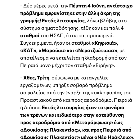
- Δύο μέρες μετά, την
Πέμπτη 4 Ιούνη, αντίστοιχο
πρόβλημα εμφανίστηκε στην άλλη άκρη της
γραμμής! Εκτός λειτουργίας
, λόγω βλάβης στο
σύστημα σηματοδότησης, τέθηκαν και πάλι
4
σταθμοί
του ΗΣΑΠ, έστω και προσωρινά.
Συγκεκριμένα, ήταν οι σταθμοί
«Κηφισιά»,
«ΚΑΤ», «Μαρούσι» και «Νερατζιώτισσα»
, με
αποτέλεσμα να εκτελείται η διαδρομή από τον
Πειραιά μόνο μέχρι τον σταθμό «Ειρήνη».
-
Χθες, Τρίτη,
σύμφωνα με καταγγελίες
εργαζομένων, υπήρξε σοβαρό πρόβλημα
ασφαλείας από την έναρξη της κυκλοφορίας του
Προαστιακού από και προς αεροδρόμιο, Πειραιά
ή Λιόσια.
Εκτός λειτουργίας ήταν τα φανάρια
των τρένων και ειδικότερα στην κατεύθυνση
προς αεροδρόμιο από «Μεταμόρφωση» έως
«Δουκίσσης Πλακεντίας», και προς Πειραιά από
«Δουκίσσης Πλακεντίας» μέχρι «Νέο Ηράκλειο»
.