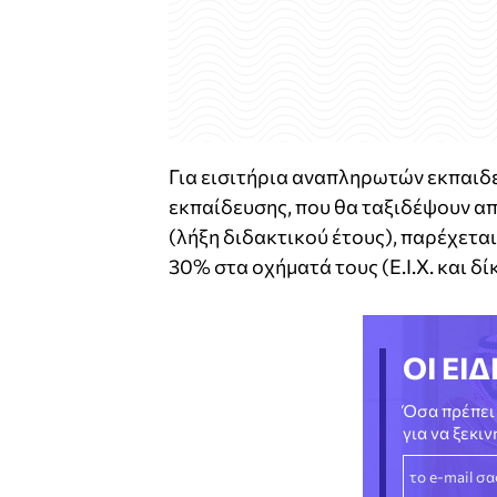
Για εισιτήρια αναπληρωτών εκπαι
εκπαίδευσης, που θα ταξιδέψουν απ
(λήξη διδακτικού έτους), παρέχετα
30% στα οχήματά τους (Ε.Ι.Χ. και δ
ΟΙ ΕΙΔ
Όσα πρέπει 
για να ξεκι