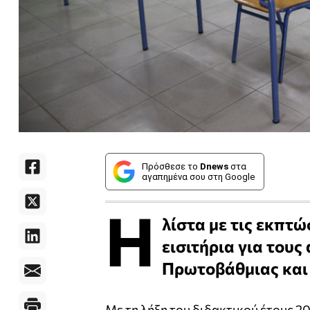
Πρόσθεσε το
Dnews
στα
αγαπημένα σου στη Google
Η
λίστα με τις εκπτ
εισιτήρια για του
Πρωτοβάθμιας και
Με τη λήξη του διδακτικού έτους 2