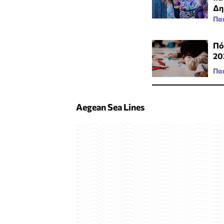
Δη
Πα
Πό
20
Πα
Aegean Sea Lines