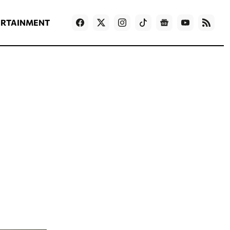
ΡΟΗ ΕΙΔΗΣΕΩΝ
T
NEWS IN ENGLISH
Games
ERTAINMENT