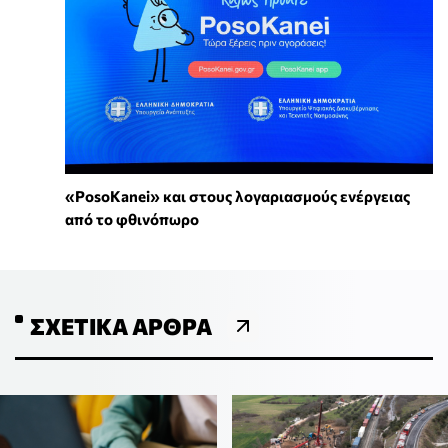
«PosoKanei» και στους λογαριασμούς ενέργειας
από το φθινόπωρο
ΣΧΕΤΙΚΆ ΆΡΘΡΑ