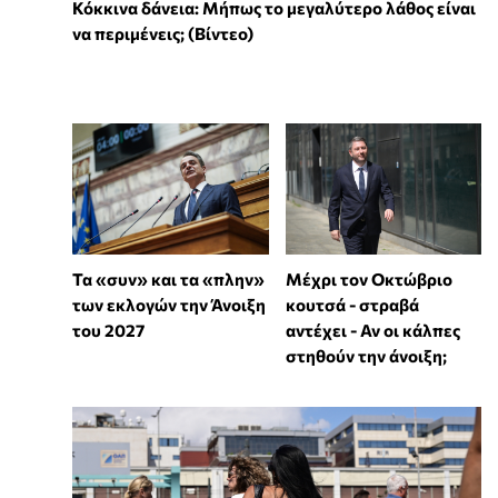
Κόκκινα δάνεια: Μήπως το μεγαλύτερο λάθος είναι
να περιμένεις; (Βίντεο)
Τα «συν» και τα «πλην»
Μέχρι τον Οκτώβριο
των εκλογών την Άνοιξη
κουτσά - στραβά
του 2027
αντέχει - Αν οι κάλπες
στηθούν την άνοιξη;