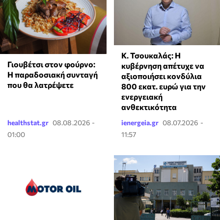
Κ. Τσουκαλάς: Η
Γιουβέτσι στον φούρνο:
κυβέρνηση απέτυχε να
Η παραδοσιακή συνταγή
αξιοποιήσει κονδύλια
που θα λατρέψετε
800 εκατ. ευρώ για την
ενεργειακή
ανθεκτικότητα
healthstat.gr
08.08.2026 -
ienergeia.gr
08.07.2026 -
01:00
11:57