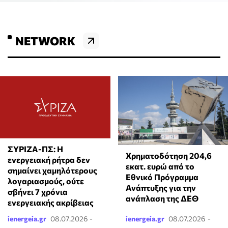
NETWORK
ΣΥΡΙΖΑ-ΠΣ: Η
Χρηματοδότηση 204,6
ενεργειακή ρήτρα δεν
εκατ. ευρώ από το
σημαίνει χαμηλότερους
Εθνικό Πρόγραμμα
λογαριασμούς, ούτε
Ανάπτυξης για την
σβήνει 7 χρόνια
ανάπλαση της ΔΕΘ
ενεργειακής ακρίβειας
ienergeia.gr
08.07.2026 -
ienergeia.gr
08.07.2026 -