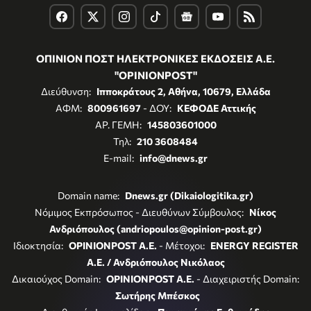
ΟΠΙΝΙΟΝ ΠΟΣΤ ΗΛΕΚΤΡΟΝΙΚΕΣ ΕΚΔΟΣΕΙΣ Α.Ε.
"OPINIONPOST"
Διεύθυνση:
Ιπποκράτους 2, Αθήνα, 10679, Ελλάδα
ΑΦΜ:
800961697
- ΔΟΥ:
ΚΕΦΟΔΕ Αττικής
ΑΡ. ΓΕΜΗ:
145803601000
Τηλ:
210 3608484
E-mail:
info@dnews.gr
Domain name:
Dnews.gr (Dikaiologitika.gr)
Νόμιμος Εκπρόσωπος - Διευθύνων Σύμβουλος:
Νίκος
Ανδριόπουλος (andriopoulos@opinion-post.gr)
Ιδιοκτησία:
OPINIONPOST A.E.
- Μέτοχοι:
ENERGY REGISTER
Α.Ε. / Ανδριόπουλος Νικόλαος
Δικαιούχος Domain:
OPINIONPOST A.E.
- Διαχειριστής Domain:
Σωτήρης Μπέσκος