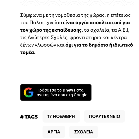
Σύμφωνα με τη νομοθεσία της χώρας, η επέτειος
του Πολυτεχνείου
είναι αργία αποκλειστικά για
τον χώρο της εκπαίδευσης,
τα σχολεία, τα Α.Ε.Ι,
τις Ανώτερες Σχολές, φροντιστήρια και κέντρα
ξένων γλωσσών και
όχι για το δημόσιο ή ιδιωτικό
τομέα.
Πρόσθεσε το
Dnews
στα
αγαπημένα σου στη Google
# TAGS
17 ΝΟΕΜΒΡΗ
ΠΟΛΥΤΕΧΝΕΙΟ
ΑΡΓΙΑ
ΣΧΟΛΕΙΑ