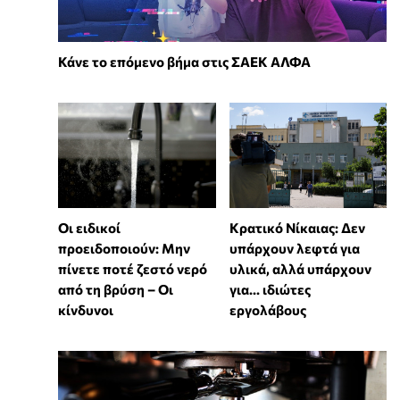
Κάνε το επόμενο βήμα στις ΣΑΕΚ ΑΛΦΑ
Οι ειδικοί
Κρατικό Νίκαιας: Δεν
προειδοποιούν: Μην
υπάρχουν λεφτά για
πίνετε ποτέ ζεστό νερό
υλικά, αλλά υπάρχουν
από τη βρύση – Οι
για... ιδιώτες
κίνδυνοι
εργολάβους