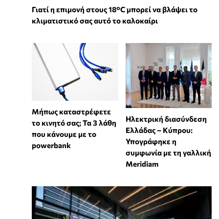
Γιατί η επιμονή στους 18°C μπορεί να βλάψει το
κλιματιστικό σας αυτό το καλοκαίρι
Μήπως καταστρέφετε
Ηλεκτρική διασύνδεση
το κινητό σας; Τα 3 λάθη
Ελλάδας – Κύπρου:
που κάνουμε με το
Υπογράφηκε η
powerbank
συμφωνία με τη γαλλική
Meridiam