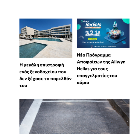
Νέο Πρόγραμμα
Αποφοίτων της Allwyn
Η μεγάλη επιστροφή
Hellas για τους
ενός ξενοδοχείου που
επαγγελματίες του
δεν ξέχασε το παρελθόν
αύριο
του