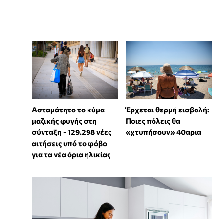
Ασταμάτητο το κύμα
Έρχεται θερμή εισβολή:
μαζικής φυγής στη
Ποιες πόλεις θα
σύνταξη - 129.298 νέες
«χτυπήσουν» 40αρια
αιτήσεις υπό το φόβο
για τα νέα όρια ηλικίας