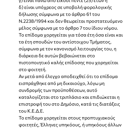
γ) είναι πάνω από είκοσι πέντε (25) ετών ή
δ) είναι υπόχρεος σε υποβολή φορολογικής
δήλωσης σύμφωνα με το άρθρο 61 του
Ν.2238/1994 και δεν θεωρείται προστατευόμενο
μέλος σύμφωνα με το άρθρο 7 του ίδιου νόμου.
Το επίδομα χορηγείται για τόσα έτη όσα είναι και
τα έτη σπουδών του αντίστοιχου Τμήματος,
σύμφωνα με τον κανονισμό λειτουργίας του, η
διάρκεια δε αυτών βεβαιώνεται στο
πιστοποιητικό καλής επίδοσης που χορηγείται
στο φοιτητή.
Αν μετά από έλεγχο αποδειχθεί ότι το επίδομα
εισπράχθηκε από μη δικαιούχο, λόγω μη
συνδρομής των προϋποθέσεων, αυτό
καταλογίζεται στο τριπλάσιο και επιδιώκεται η
επιστροφή του στο Δημόσιο, κατά τις διατάξεις
του Κ.Ε.Δ.Ε.
Το επίδομα χορηγείται στους προπτυχιακούς
φοιτητές, Έλληνες υπηκόους, ή υπηκόους άλλων