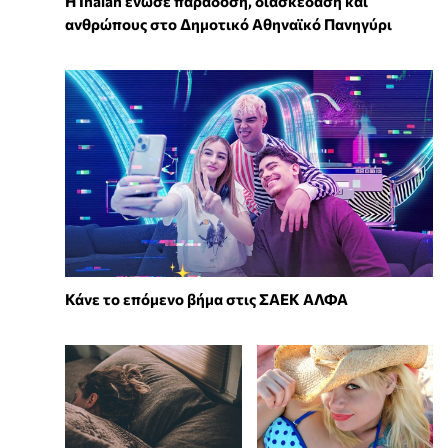
Η Inalan ένωσε παράδοση, διασκέδαση και
ανθρώπους στο Δημοτικό Αθηναϊκό Πανηγύρι
Κάνε το επόμενο βήμα στις ΣΑΕΚ ΑΛΦΑ