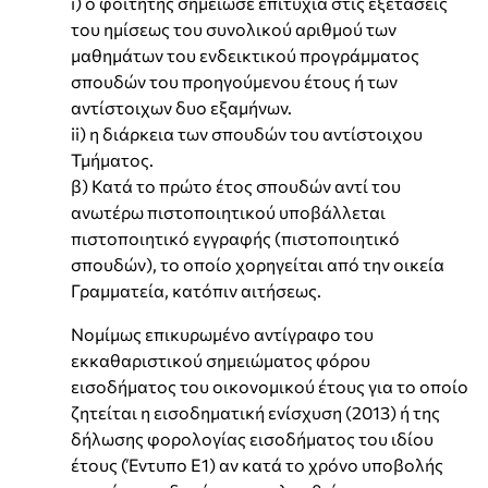
i) ο φοιτητής σημείωσε επιτυχία στις εξετάσεις
του ημίσεως του συνολικού αριθμού των
μαθημάτων του ενδεικτικού προγράμματος
σπουδών του προηγούμενου έτους ή των
αντίστοιχων δυο εξαμήνων.
ii) η διάρκεια των σπουδών του αντίστοιχου
Τμήματος.
β) Κατά το πρώτο έτος σπουδών αντί του
ανωτέρω πιστοποιητικού υποβάλλεται
πιστοποιητικό εγγραφής (πιστοποιητικό
σπουδών), το οποίο χορηγείται από την οικεία
Γραμματεία, κατόπιν αιτήσεως.
Νομίμως επικυρωμένο αντίγραφο του
εκκαθαριστικού σημειώματος φόρου
εισοδήματος του οικονομικού έτους για το οποίο
ζητείται η εισοδηματική ενίσχυση (2013) ή της
δήλωσης φορολογίας εισοδήματος του ιδίου
έτους (Έντυπο Ε1) αν κατά το χρόνο υποβολής