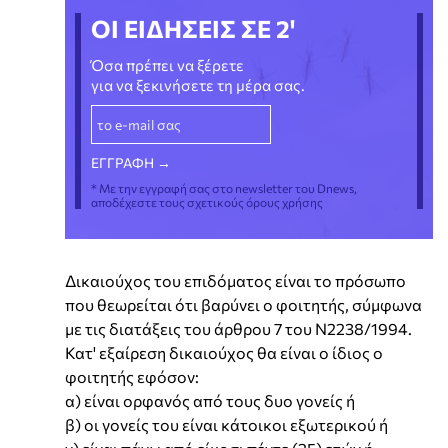
ΟΙ ΕΙΔΗΣΕΙΣ ΣΕ 2'
Όσα πρέπει να ξέρετε
για να ξεκινήσετε τη μέρα σας.
* Με την εγγραφή σας στο newsletter του Dnews,
αποδέχεστε τους σχετικούς όρους χρήσης
Δικαιούχος του επιδόματος είναι το πρόσωπο
που θεωρείται ότι βαρύνει ο φοιτητής, σύμφωνα
με τις διατάξεις του άρθρου 7 του Ν2238/1994.
Κατ' εξαίρεση δικαιούχος θα είναι ο ίδιος ο
φοιτητής εφόσον:
α) είναι ορφανός από τους δυο γονείς ή
β) οι γονείς του είναι κάτοικοι εξωτερικού ή