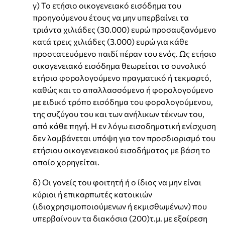
γ) Το ετήσιο οικογενειακό εισόδημα του
προηγούμενου έτους να μην υπερβαίνει τα
τριάντα χιλιάδες (30.000) ευρώ προσαυξανόμενο
κατά τρεις χιλιάδες (3.000) ευρώ για κάθε
προστατευόμενο παιδί πέραν του ενός. Ως ετήσιο
οικογενειακό εισόδημα θεωρείται το συνολικό
ετήσιο φορολογούμενο πραγματικό ή τεκμαρτό,
καθώς και το απαλλασσόμενο ή φορολογούμενο
με ειδικό τρόπο εισόδημα του φορολογούμενου,
της συζύγου του και των ανήλικων τέκνων του,
από κάθε πηγή. Η εν λόγω εισοδηματική ενίσχυση
δεν λαμβάνεται υπόψη για τον προσδιορισμό του
ετήσιου οικογενειακού εισοδήματος με βάση το
οποίο χορηγείται.
δ) Οι γονείς του φοιτητή ή ο ίδιος να μην είναι
κύριοι ή επικαρπωτές κατοικιών
(ιδιοχρησιμοποιούμενων ή εκμισθωμένων) που
υπερβαίνουν τα διακόσια (200)τ.μ. με εξαίρεση