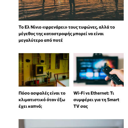
Το Ελ Νίνιο «φρενάρει» τους τυφώνες, αλλά το
μέγεθος της καταστροφής μπορεί να είναι
μεγαλύτερο από ποτέ
Wi-Fi vs Ethernet: Τι
Πόσο ασφαλές είναι το
συμφέρει για τη Smart
κλιματιστικό όταν έξω
TV σας
έχει καπνό;