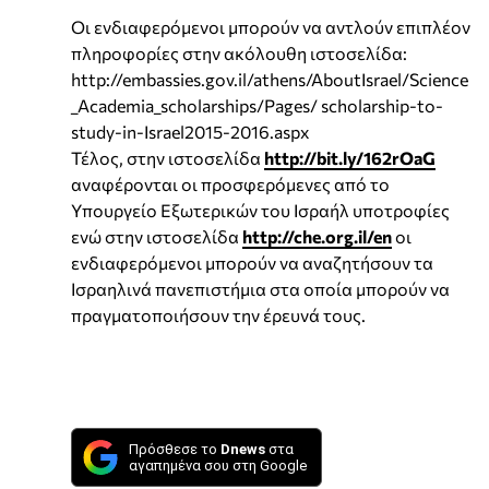
Οι ενδιαφερόμενοι μπορούν να αντλούν επιπλέον
πληροφορίες στην ακόλουθη ιστοσελίδα:
http://embassies.gov.il/athens/AboutIsrael/Science
_Academia_scholarships/Pages/ scholarship-to-
study-in-Israel2015-2016.aspx
Τέλος, στην ιστοσελίδα
http://bit.ly/162rOaG
αναφέρονται οι προσφερόμενες από το
Υπουργείο Εξωτερικών του Ισραήλ υποτροφίες
ενώ στην ιστοσελίδα
http://che.org.il/en
οι
ενδιαφερόμενοι μπορούν να αναζητήσουν τα
Ισραηλινά πανεπιστήμια στα οποία μπορούν να
πραγματοποιήσουν την έρευνά τους.
Πρόσθεσε το
Dnews
στα
αγαπημένα σου στη Google