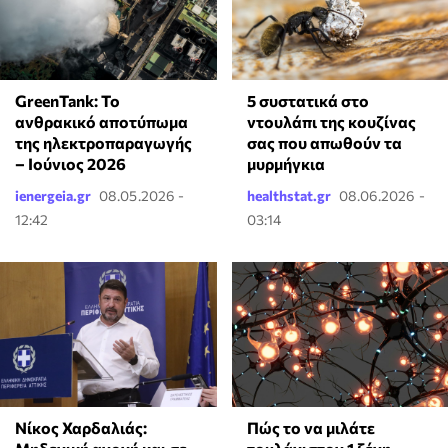
GreenTank: Το
⁠5 συστατικά στο
ανθρακικό αποτύπωμα
ντουλάπι της κουζίνας
της ηλεκτροπαραγωγής
σας που απωθούν τα
– Ιούνιος 2026
μυρμήγκια
ienergeia.gr
08.05.2026 -
healthstat.gr
08.06.2026 -
12:42
03:14
Νίκος Χαρδαλιάς:
⁠Πώς το να μιλάτε