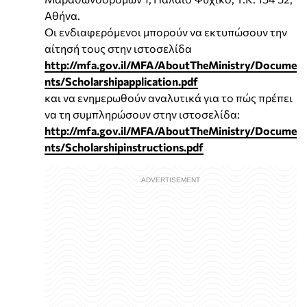
Αθήνα.
Οι ενδιαφερόμενοι μπορούν να εκτυπώσουν την
αίτησή τους στην ιστοσελίδα
http://mfa.gov.il/MFA/AboutTheMinistry/Docume
nts/Scholarshipapplication.pdf
και να ενημερωθούν αναλυτικά για το πώς πρέπει
να τη συμπληρώσουν στην ιστοσελίδα:
http://mfa.gov.il/MFA/AboutTheMinistry/Docume
nts/Scholarshipinstructions.pdf