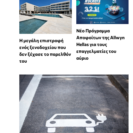
Νέο Πρόγραμμα
Αποφοίτων της Allwyn
Η μεγάλη επιστροφή
Hellas για τους
ενός ξενοδοχείου που
επαγγελματίες του
δεν ξέχασε το παρελθόν
αύριο
του