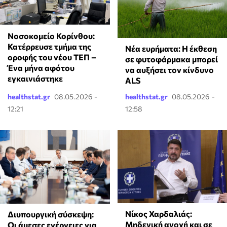
Νοσοκομείο Κορίνθου:
Κατέρρευσε τμήμα της
Νέα ευρήματα: Η έκθεση
οροφής του νέου ΤΕΠ –
σε φυτοφάρμακα μπορεί
Ένα μήνα αφότου
να αυξήσει τον κίνδυνο
εγκαινιάστηκε
ALS
healthstat.gr
08.05.2026 -
healthstat.gr
08.05.2026 -
12:21
12:58
Νίκος Χαρδαλιάς:
Διυπουργική σύσκεψη:
Μηδενική ανοχή και σε
Οι άμεσες ενέργειες για