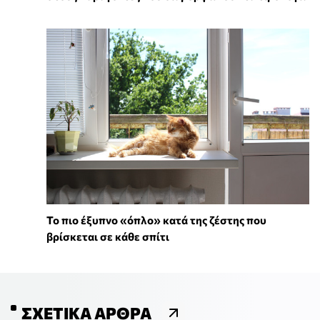
To πιο έξυπνο «όπλο» κατά της ζέστης που
βρίσκεται σε κάθε σπίτι
ΣΧΕΤΙΚΆ ΆΡΘΡΑ