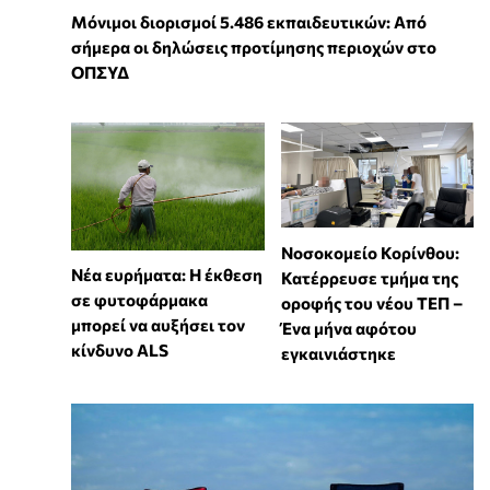
Μόνιμοι διορισμοί 5.486 εκπαιδευτικών: Από
σήμερα οι δηλώσεις προτίμησης περιοχών στο
ΟΠΣΥΔ
Νοσοκομείο Κορίνθου:
Νέα ευρήματα: Η έκθεση
Κατέρρευσε τμήμα της
σε φυτοφάρμακα
οροφής του νέου ΤΕΠ –
μπορεί να αυξήσει τον
Ένα μήνα αφότου
κίνδυνο ALS
εγκαινιάστηκε