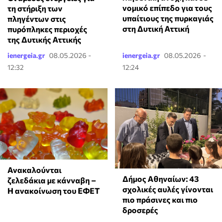
νομικό επίπεδο για τους
τη στήριξη των
υπαίτιους της πυρκαγιάς
πληγέντων στις
στη Δυτική Αττική
πυρόπληκες περιοχές
της Δυτικής Αττικής
ienergeia.gr
08.05.2026 -
ienergeia.gr
08.05.2026 -
12:32
12:24
Ανακαλούνται
Δήμος Αθηναίων: 43
ζελεδάκια με κάνναβη –
σχολικές αυλές γίνονται
Η ανακοίνωση του ΕΦΕΤ
πιο πράσινες και πιο
δροσερές