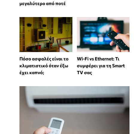
μεγαλύτερο από ποτέ
Wi-Fi vs Ethernet: Τι
Πόσο ασφαλές είναι το
συμφέρει για τη Smart
κλιματιστικό όταν έξω
TV σας
έχει καπνό;