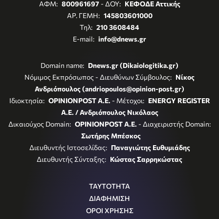
ΑΦΜ:
800961697
- ΔΟΥ:
ΚΕΦΟΔΕ Αττικής
ΑΡ. ΓΕΜΗ:
145803601000
Τηλ:
210 3608484
E-mail:
info@dnews.gr
Domain name:
Dnews.gr (Dikaiologitika.gr)
Νόμιμος Εκπρόσωπος - Διευθύνων Σύμβουλος:
Νίκος
Ανδριόπουλος (andriopoulos@opinion-post.gr)
Ιδιοκτησία:
OPINIONPOST A.E.
- Μέτοχοι:
ENERGY REGISTER
Α.Ε. / Ανδριόπουλος Νικόλαος
Δικαιούχος Domain:
OPINIONPOST A.E.
- Διαχειριστής Domain:
Σωτήρης Μπέσκος
Διευθυντής Ιστοσελίδας:
Παναγιώτης Ευθυμιάδης
Διευθυντής Σύνταξης:
Κώστας Σαρρηκώστας
ΤΑΥΤΟΤΗΤΑ
ΔΙΑΦΗΜΙΣΗ
ΟΡΟΙ ΧΡΗΣΗΣ