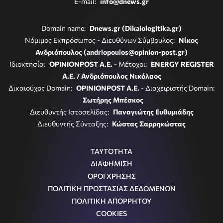
E-mail:
info@dnews.gr
Domain name:
Dnews.gr (Dikaiologitika.gr)
Νόμιμος Εκπρόσωπος - Διευθύνων Σύμβουλος:
Νίκος
Ανδριόπουλος (andriopoulos@opinion-post.gr)
Ιδιοκτησία:
OPINIONPOST A.E.
- Μέτοχοι:
ENERGY REGISTER
Α.Ε. / Ανδριόπουλος Νικόλαος
Δικαιούχος Domain:
OPINIONPOST A.E.
- Διαχειριστής Domain:
Σωτήρης Μπέσκος
Διευθυντής Ιστοσελίδας:
Παναγιώτης Ευθυμιάδης
Διευθυντής Σύνταξης:
Κώστας Σαρρηκώστας
ΤΑΥΤΟΤΗΤΑ
ΔΙΑΦΗΜΙΣΗ
ΟΡΟΙ ΧΡΗΣΗΣ
ΠΟΛΙΤΙΚΗ ΠΡΟΣΤΑΣΙΑΣ ΔΕΔΟΜΕΝΩΝ
ΠΟΛΙΤΙΚΗ ΑΠΟΡΡΗΤΟΥ
COOKIES