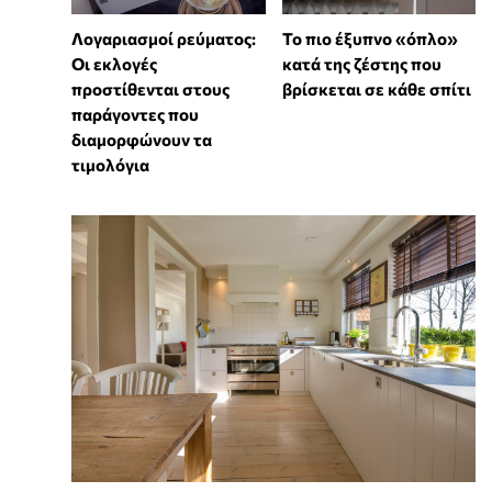
Λογαριασμοί ρεύματος:
To πιο έξυπνο «όπλο»
Οι εκλογές
κατά της ζέστης που
προστίθενται στους
βρίσκεται σε κάθε σπίτι
παράγοντες που
διαμορφώνουν τα
τιμολόγια