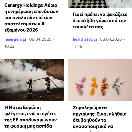
Cenergy Holdings: Αύριο
η ενημέρωση επενδυτών
Γιατί πρέπει να ψεκάζετε
και αναλυτών επί των
λευκό ξίδι γύρω από την
αποτελεσμάτων A’
τουαλέτα σας
εξαμήνου 2026
ienergeia.gr
08.04.2026 -
healthstat.gr
08.04.2026 -
10:22
17:49
Η Νότια Ευρώπη
⁠Συμπληρώματα
φλέγεται, ενώ οι ηγέτες
αργιρίνης: Είναι αλήθεια
της ΕΕ αποδυναμώνουν
ότι βοηθούν το
τη φυσική μας ασπίδα
ανοσοποιητικό να