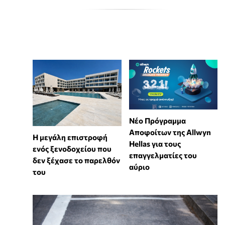
Νέο Πρόγραμμα
Αποφοίτων της Allwyn
Η μεγάλη επιστροφή
Hellas για τους
ενός ξενοδοχείου που
επαγγελματίες του
δεν ξέχασε το παρελθόν
αύριο
του