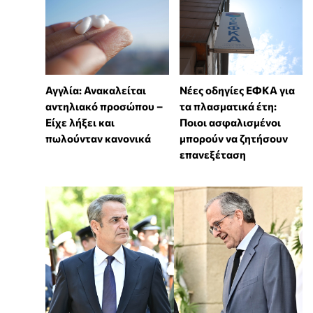
Αγγλία: Ανακαλείται
Νέες οδηγίες ΕΦΚΑ για
αντηλιακό προσώπου –
τα πλασματικά έτη:
Είχε λήξει και
Ποιοι ασφαλισμένοι
πωλούνταν κανονικά
μπορούν να ζητήσουν
επανεξέταση