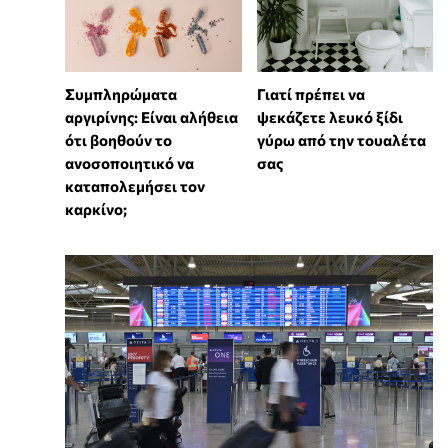
⁠Συμπληρώματα
Γιατί πρέπει να
αργιρίνης: Είναι αλήθεια
ψεκάζετε λευκό ξίδι
ότι βοηθούν το
γύρω από την τουαλέτα
ανοσοποιητικό να
σας
καταπολεμήσει τον
καρκίνο;