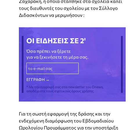
Ζαχαράκη, η οποία στάλθηκε στα σχολεία καλεί
τους διευθυντές του σχολείου με τον Σύλλογο
Διδασκόντων να μεριμνήσουν :
ΟΙ ΕΙΔΗΣΕΙΣ ΣΕ 2'
Όσα πρέπει να ξέρετε
για να ξεκινήσετε τη μέρα σας.
* Με την εγγραφή σας στο newsletter του Dnews,
αποδέχεστε τους σχετικούς όρους χρήσης
Για τη σωστή εφαρμογή της δράσης και την
ενδεχόμενη διαμόρφωση του Εβδομαδιαίου
Ωρολογίου Προγράμματος για την υποστήριξη