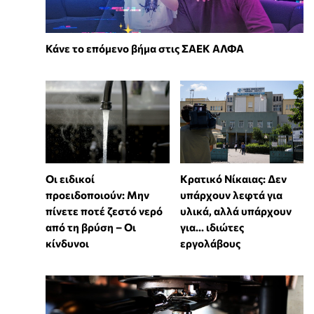
Κάνε το επόμενο βήμα στις ΣΑΕΚ ΑΛΦΑ
Οι ειδικοί
Κρατικό Νίκαιας: Δεν
προειδοποιούν: Μην
υπάρχουν λεφτά για
πίνετε ποτέ ζεστό νερό
υλικά, αλλά υπάρχουν
από τη βρύση – Οι
για... ιδιώτες
κίνδυνοι
εργολάβους