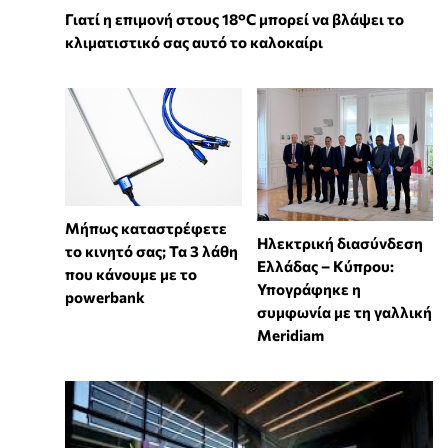
Γιατί η επιμονή στους 18°C μπορεί να βλάψει το
κλιματιστικό σας αυτό το καλοκαίρι
Μήπως καταστρέφετε
Ηλεκτρική διασύνδεση
το κινητό σας; Τα 3 λάθη
Ελλάδας – Κύπρου:
που κάνουμε με το
Υπογράφηκε η
powerbank
συμφωνία με τη γαλλική
Meridiam