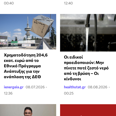
00:40
12:40
Χρηματοδότηση 204,6
Οι ειδικοί
εκατ. ευρώ από το
προειδοποιούν: Μην
Εθνικό Πρόγραμμα
πίνετε ποτέ ζεστό νερό
Ανάπτυξης για την
από τη βρύση – Οι
ανάπλαση της ΔΕΘ
κίνδυνοι
ienergeia.gr
08.07.2026 -
healthstat.gr
08.08.2026 -
12:36
00:25