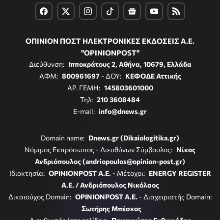
ΟΠΙΝΙΟΝ ΠΟΣΤ ΗΛΕΚΤΡΟΝΙΚΕΣ ΕΚΔΟΣΕΙΣ Α.Ε.
"OPINIONPOST"
Διεύθυνση:
Ιπποκράτους 2, Αθήνα, 10679, Ελλάδα
ΑΦΜ:
800961697
- ΔΟΥ:
ΚΕΦΟΔΕ Αττικής
ΑΡ. ΓΕΜΗ:
145803601000
Τηλ:
210 3608484
E-mail:
info@dnews.gr
Domain name:
Dnews.gr (Dikaiologitika.gr)
Νόμιμος Εκπρόσωπος - Διευθύνων Σύμβουλος:
Νίκος
Ανδριόπουλος (andriopoulos@opinion-post.gr)
Ιδιοκτησία:
OPINIONPOST A.E.
- Μέτοχοι:
ENERGY REGISTER
Α.Ε. / Ανδριόπουλος Νικόλαος
Δικαιούχος Domain:
OPINIONPOST A.E.
- Διαχειριστής Domain:
Σωτήρης Μπέσκος