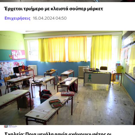
Έρχεται τριήμερο με κλειστά σούπερ μάρκετ
Επιχειρήσεις
16.04.2024 04:50
Σχολεία: Ποια μεγάλη αργία «χάνουν» φέτος οι