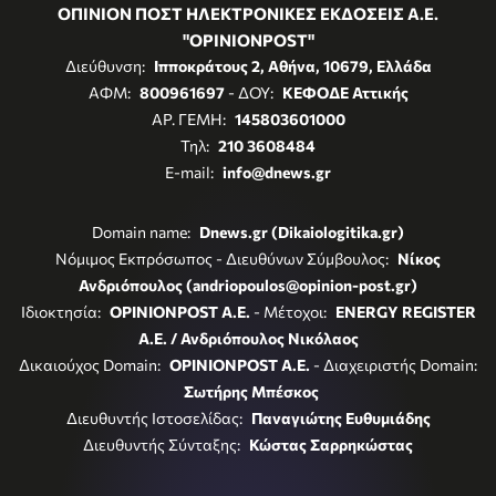
ΟΠΙΝΙΟΝ ΠΟΣΤ ΗΛΕΚΤΡΟΝΙΚΕΣ ΕΚΔΟΣΕΙΣ Α.Ε.
"OPINIONPOST"
Διεύθυνση:
Ιπποκράτους 2, Αθήνα, 10679, Ελλάδα
ΑΦΜ:
800961697
- ΔΟΥ:
ΚΕΦΟΔΕ Αττικής
ΑΡ. ΓΕΜΗ:
145803601000
Τηλ:
210 3608484
E-mail:
info@dnews.gr
Domain name:
Dnews.gr (Dikaiologitika.gr)
Νόμιμος Εκπρόσωπος - Διευθύνων Σύμβουλος:
Νίκος
Ανδριόπουλος (andriopoulos@opinion-post.gr)
Ιδιοκτησία:
OPINIONPOST A.E.
- Μέτοχοι:
ENERGY REGISTER
Α.Ε. / Ανδριόπουλος Νικόλαος
Δικαιούχος Domain:
OPINIONPOST A.E.
- Διαχειριστής Domain:
Σωτήρης Μπέσκος
Διευθυντής Ιστοσελίδας:
Παναγιώτης Ευθυμιάδης
Διευθυντής Σύνταξης:
Κώστας Σαρρηκώστας